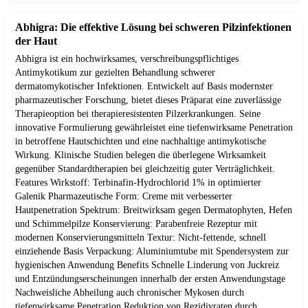
Abhigra: Die effektive Lösung bei schweren Pilzinfektionen
der Haut
Abhigra ist ein hochwirksames, verschreibungspflichtiges
Antimykotikum zur gezielten Behandlung schwerer
dermatomykotischer Infektionen. Entwickelt auf Basis modernster
pharmazeutischer Forschung, bietet dieses Präparat eine zuverlässige
Therapieoption bei therapieresistenten Pilzerkrankungen. Seine
innovative Formulierung gewährleistet eine tiefenwirksame Penetration
in betroffene Hautschichten und eine nachhaltige antimykotische
Wirkung. Klinische Studien belegen die überlegene Wirksamkeit
gegenüber Standardtherapien bei gleichzeitig guter Verträglichkeit.
Features Wirkstoff: Terbinafin-Hydrochlorid 1% in optimierter
Galenik Pharmazeutische Form: Creme mit verbesserter
Hautpenetration Spektrum: Breitwirksam gegen Dermatophyten, Hefen
und Schimmelpilze Konservierung: Parabenfreie Rezeptur mit
modernen Konservierungsmitteln Textur: Nicht-fettende, schnell
einziehende Basis Verpackung: Aluminiumtube mit Spendersystem zur
hygienischen Anwendung Benefits Schnelle Linderung von Juckreiz
und Entzündungserscheinungen innerhalb der ersten Anwendungstage
Nachweisliche Abheilung auch chronischer Mykosen durch
tiefenwirksame Penetration Reduktion von Rezidivraten durch