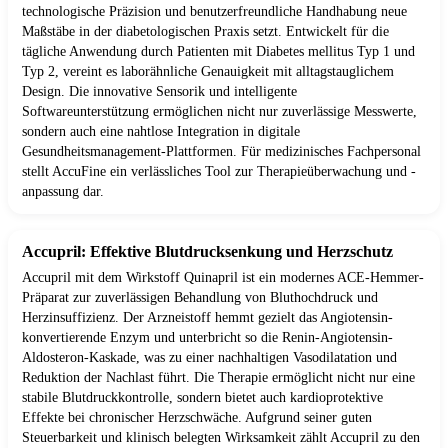
technologische Präzision und benutzerfreundliche Handhabung neue
Maßstäbe in der diabetologischen Praxis setzt. Entwickelt für die
tägliche Anwendung durch Patienten mit Diabetes mellitus Typ 1 und
Typ 2, vereint es laborähnliche Genauigkeit mit alltagstauglichem
Design. Die innovative Sensorik und intelligente
Softwareunterstützung ermöglichen nicht nur zuverlässige Messwerte,
sondern auch eine nahtlose Integration in digitale
Gesundheitsmanagement-Plattformen. Für medizinisches Fachpersonal
stellt AccuFine ein verlässliches Tool zur Therapieüberwachung und -
anpassung dar.
Accupril: Effektive Blutdrucksenkung und Herzschutz
Accupril mit dem Wirkstoff Quinapril ist ein modernes ACE-Hemmer-
Präparat zur zuverlässigen Behandlung von Bluthochdruck und
Herzinsuffizienz. Der Arzneistoff hemmt gezielt das Angiotensin-
konvertierende Enzym und unterbricht so die Renin-Angiotensin-
Aldosteron-Kaskade, was zu einer nachhaltigen Vasodilatation und
Reduktion der Nachlast führt. Die Therapie ermöglicht nicht nur eine
stabile Blutdruckkontrolle, sondern bietet auch kardioprotektive
Effekte bei chronischer Herzschwäche. Aufgrund seiner guten
Steuerbarkeit und klinisch belegten Wirksamkeit zählt Accupril zu den