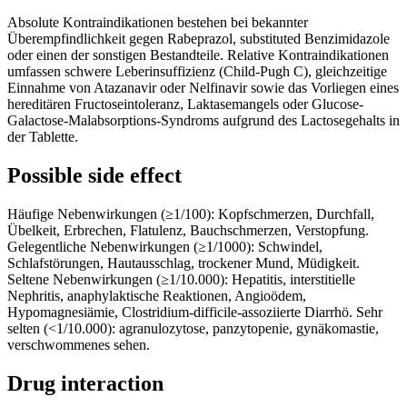
Absolute Kontraindikationen bestehen bei bekannter
Überempfindlichkeit gegen Rabeprazol, substituted Benzimidazole
oder einen der sonstigen Bestandteile. Relative Kontraindikationen
umfassen schwere Leberinsuffizienz (Child-Pugh C), gleichzeitige
Einnahme von Atazanavir oder Nelfinavir sowie das Vorliegen eines
hereditären Fructoseintoleranz, Laktasemangels oder Glucose-
Galactose-Malabsorptions-Syndroms aufgrund des Lactosegehalts in
der Tablette.
Possible side effect
Häufige Nebenwirkungen (≥1/100): Kopfschmerzen, Durchfall,
Übelkeit, Erbrechen, Flatulenz, Bauchschmerzen, Verstopfung.
Gelegentliche Nebenwirkungen (≥1/1000): Schwindel,
Schlafstörungen, Hautausschlag, trockener Mund, Müdigkeit.
Seltene Nebenwirkungen (≥1/10.000): Hepatitis, interstitielle
Nephritis, anaphylaktische Reaktionen, Angioödem,
Hypomagnesiämie, Clostridium-difficile-assoziierte Diarrhö. Sehr
selten (<1/10.000): agranulozytose, panzytopenie, gynäkomastie,
verschwommenes sehen.
Drug interaction