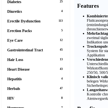
Diabetes
25
Features
Diuretics
4
Kombinierte
Fluticasonpro
Erectile Dysfunction
113
(entzündungs
(bronchienerw
Erection Packs
5
Mehrfachtag
zweimal tägl
Eye Care
12
Indikation u
Trockenpulv
Gastrointestinal Tract
45
System für st
Applikation
Verschieden
Hair Loss
13
Unterschiedli
Wirkstoffkomb
Heart Disease
43
250/50, 500/
Klinisch vali
Hepatitis
4
belegen Wirk
Sicherheitspro
Herbals
47
Langzeitan
Kontrolle chr
HIV
8
Atemwegserk
Hormones
7