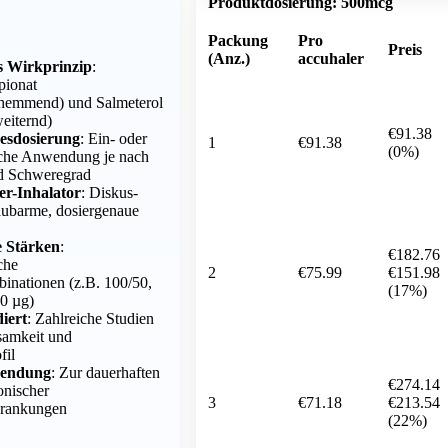
Produktdosierung:
500mcg
Packung
Pro
Preis
(Anz.)
accuhaler
s Wirkprinzip
:
pionat
hemmend) und Salmeterol
eiternd)
€91.38
esdosierung
: Ein- oder
1
€91.38
(0%)
iche Anwendung je nach
nd Schweregrad
er-Inhalator
: Diskus-
aubarme, dosiergenaue
e Stärken
:
€182.76
che
2
€75.99
€151.98
inationen (z.B. 100/50,
(17%)
50 µg)
diert
: Zahlreiche Studien
samkeit und
fil
wendung
: Zur dauerhaften
€274.14
onischer
3
€71.18
€213.54
rankungen
(22%)