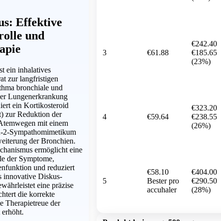
s: Effektive
olle und
€242.40
apie
3
€61.88
€185.65
(23%)
t ein inhalatives
t zur langfristigen
hma bronchiale und
iver Lungenerkrankung
rt ein Kortikosteroid
€323.20
t) zur Reduktion der
4
€59.64
€238.55
 Atemwegen mit einem
(26%)
a-2-Sympathomimetikum
weiterung der Bronchien.
chanismus ermöglicht eine
le der Symptome,
enfunktion und reduziert
€58.10
€404.00
 innovative Diskus-
5
Bester pro
€290.50
währleistet eine präzise
accuhaler
(28%)
htert die korrekte
 Therapietreue der
 erhöht.