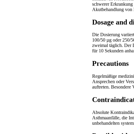
schwerer Erkrankung 
Akutbehandlung von
Dosage and d
Die Dosierung variier
100/50 µg oder 250/50
zweimal täglich. Der 
für 10 Sekunden anha
Precautions
Regelmäßige medizinis
Ansprechen oder Vers
auftreten. Besondere 
Contraindica
Absolute Kontraindika
Asthmaanfälle, die In
unbehandelten systemi