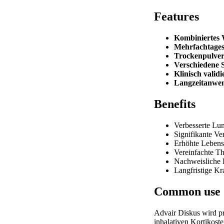
Features
Kombiniertes 
Mehrfachtages
Trockenpulver
Verschiedene 
Klinisch validi
Langzeitanwe
Benefits
Verbesserte Lu
Signifikante V
Erhöhte Lebens
Vereinfachte Th
Nachweisliche 
Langfristige Kr
Common use
Advair Diskus wird pr
inhalativen Kortikost