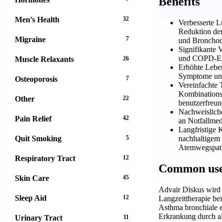
Benefits
Men's Health
32
Verbesserte 
Reduktion de
Migraine
7
und Bronchodi
Signifikante 
und COPD-Ex
Muscle Relaxants
26
Erhöhte Leben
Symptome und
Osteoporosis
7
Vereinfachte 
Kombinations
Other
22
benutzerfreun
Nachweislich
Pain Relief
42
an Notfallmed
Langfristige 
Quit Smoking
5
nachhaltigem 
Atemwegspat
Respiratory Tract
12
Common us
Skin Care
45
Advair Diskus wird 
Sleep Aid
12
Langzeittherapie bei
Asthma bronchiale e
Erkrankung durch a
Urinary Tract
11