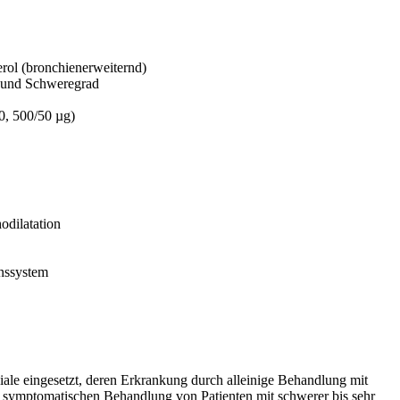
rol (bronchienerweiternd)
n und Schweregrad
0, 500/50 µg)
odilatation
onssystem
iale eingesetzt, deren Erkrankung durch alleinige Behandlung mit
zur symptomatischen Behandlung von Patienten mit schwerer bis sehr