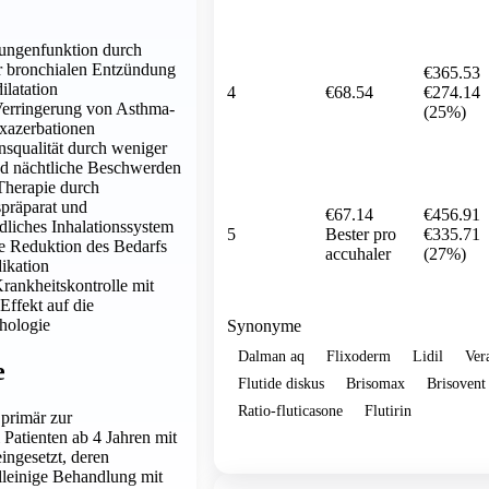
Lungenfunktion durch
r bronchialen Entzündung
€365.53
latation
4
€68.54
€274.14
Verringerung von Asthma-
(25%)
azerbationen
squalität durch weniger
 nächtliche Beschwerden
Therapie durch
präparat und
€67.14
€456.91
dliches Inhalationssystem
5
Bester pro
€335.71
e Reduktion des Bedarfs
accuhaler
(27%)
ikation
Krankheitskontrolle mit
Effekt auf die
hologie
Synonyme
Dalman aq
Flixoderm
Lidil
Ver
e
Flutide diskus
Brisomax
Brisovent
Ratio-fluticasone
Flutirin
primär zur
 Patienten ab 4 Jahren mit
Show more
ingesetzt, deren
lleinige Behandlung mit