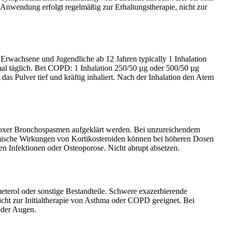
nwendung erfolgt regelmäßig zur Erhaltungstherapie, nicht zur
 Erwachsene und Jugendliche ab 12 Jahren typically 1 Inhalation
mal täglich. Bei COPD: 1 Inhalation 250/50 µg oder 500/50 µg
s Pulver tief und kräftig inhaliert. Nach der Inhalation den Atem
radoxer Bronchospasmen aufgeklärt werden. Bei unzureichendem
mische Wirkungen von Kortikosteroiden können bei höheren Dosen
en Infektionen oder Osteoporose. Nicht abrupt absetzen.
terol oder sonstige Bestandteile. Schwere exazerbierende
icht zur Initialtherapie von Asthma oder COPD geeignet. Bei
 der Augen.