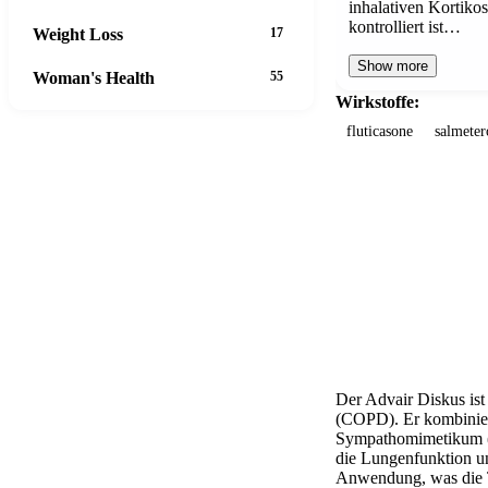
inhalativen Kortikos
kontrolliert ist…
Weight Loss
17
Show more
Woman's Health
55
Wirkstoffe:
fluticasone
salmeter
Der Advair Diskus ist
(COPD). Er kombinier
Sympathomimetikum (S
die Lungenfunktion un
Anwendung, was die Th