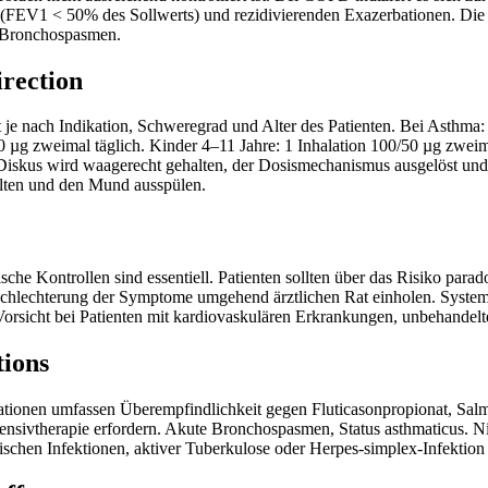
(FEV1 < 50% des Sollwerts) und rezidivierenden Exazerbationen. Die A
 Bronchospasmen.
irection
t je nach Indikation, Schweregrad und Alter des Patienten. Bei Asthma:
 µg zweimal täglich. Kinder 4–11 Jahre: 1 Inhalation 100/50 µg zwei
Diskus wird waagerecht gehalten, der Dosismechanismus ausgelöst und da
lten und den Mund ausspülen.
che Kontrollen sind essentiell. Patienten sollten über das Risiko pa
chlechterung der Symptome umgehend ärztlichen Rat einholen. Syste
Vorsicht bei Patienten mit kardiovaskulären Erkrankungen, unbehandelt
tions
tionen umfassen Überempfindlichkeit gegen Fluticasonpropionat, Salme
tensivtherapie erfordern. Akute Bronchospasmen, Status asthmaticus. N
schen Infektionen, aktiver Tuberkulose oder Herpes-simplex-Infektion