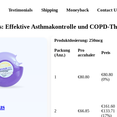
Testimonials
Shipping
Moneyback
Contact U
s: Effektive Asthmakontrolle und COPD-Th
Produktdosierung:
250mcg
Packung
Pro
Preis
(Anz.)
accuhaler
€80.80
1
€80.80
(0%)
us
€161.60
2
€66.85
€133.71
(17%)