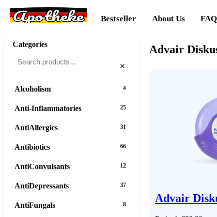
Apotheke
Bestseller
About Us
FAQ
Categories
Advair Disku
×
Alcoholism
4
Anti-Inflammatories
25
AntiAllergics
31
Antibiotics
66
AntiConvulsants
12
AntiDepressants
37
Advair Disk
AntiFungals
8