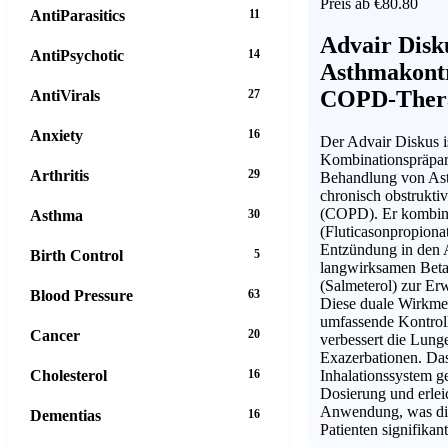
Preis ab €80.80
AntiParasitics
11
Advair Disku
AntiPsychotic
14
Asthmakontr
COPD-Ther
AntiVirals
27
Anxiety
16
Der Advair Diskus is
Kombinationspräpara
Arthritis
29
Behandlung von Ast
chronisch obstrukt
(COPD). Er kombinie
Asthma
30
(Fluticasonpropiona
Entzündung in den
Birth Control
5
langwirksamen Bet
(Salmeterol) zur Er
Blood Pressure
63
Diese duale Wirkme
umfassende Kontrol
Cancer
20
verbessert die Lung
Exazerbationen. Das
Cholesterol
16
Inhalationssystem ge
Dosierung und erleic
Anwendung, was die
Dementias
16
Patienten signifikant