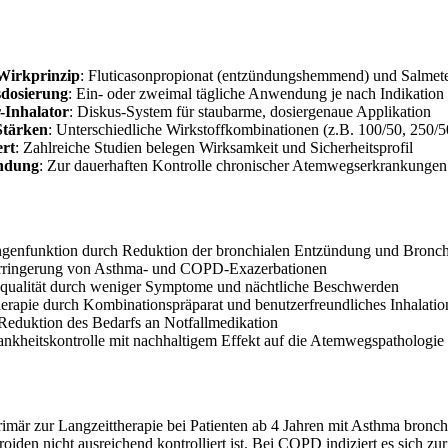
Wirkprinzip
: Fluticasonpropionat (entzündungshemmend) und Salmete
dosierung
: Ein- oder zweimal tägliche Anwendung je nach Indikatio
-Inhalator
: Diskus-System für staubarme, dosiergenaue Applikation
Stärken
: Unterschiedliche Wirkstoffkombinationen (z.B. 100/50, 250/5
ert
: Zahlreiche Studien belegen Wirksamkeit und Sicherheitsprofil
ndung
: Zur dauerhaften Kontrolle chronischer Atemwegserkrankungen
ngenfunktion durch Reduktion der bronchialen Entzündung und Bronch
erringerung von Asthma- und COPD-Exazerbationen
qualität durch weniger Symptome und nächtliche Beschwerden
erapie durch Kombinationspräparat und benutzerfreundliches Inhalati
Reduktion des Bedarfs an Notfallmedikation
ankheitskontrolle mit nachhaltigem Effekt auf die Atemwegspathologie
imär zur Langzeittherapie bei Patienten ab 4 Jahren mit Asthma bronch
eroiden nicht ausreichend kontrolliert ist. Bei COPD indiziert es sich 