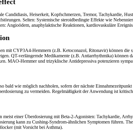
effect
le Candidiasis, Heiserkeit, Kopfschmerzen, Tremor, Tachykardie, Hus
fstörungen. Selten: Systemische steroidbedingte Effekte wie Nebenni
ten: Angioödem, anaphylaktische Reaktionen, kardiovaskuläre Ereignis
ion
ionen mit CYP3A4-Hemmern (z.B. Ketoconazol, Ritonavir) können die 
igen. QT-verlängernde Medikamente (z.B. Antiarrhythmika) können das
ken. MAO-Hemmer und trizyklische Antidepressiva potenzieren sympa
so bald wie möglich nachholen, sofern der nächste Einnahmezeitpunkt n
berdosierung zu vermeiden. Regelmäßigkeit der Anwendung ist kritisch 
 meist einer Überdosierung mit Beta-2-Agonisten: Tachykardie, Arr
osierung kann zu Cushing-Syndrom-ähnlichen Symptomen führen. Ther
Blocker (mit Vorsicht bei Asthma).