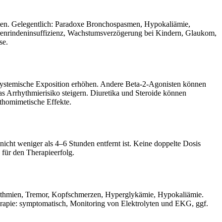
ten. Gelegentlich: Paradoxe Bronchospasmen, Hypokaliämie,
erenrindeninsuffizienz, Wachstumsverzögerung bei Kindern, Glaukom,
se.
systemische Exposition erhöhen. Andere Beta-2-Agonisten können
 Arrhythmierisiko steigern. Diuretika und Steroide können
thomimetische Effekte.
icht weniger als 4–6 Stunden entfernt ist. Keine doppelte Dosis
für den Therapieerfolg.
hythmien, Tremor, Kopfschmerzen, Hyperglykämie, Hypokaliämie.
apie: symptomatisch, Monitoring von Elektrolyten und EKG, ggf.