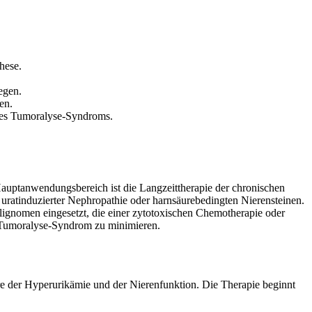
hese.
egen.
en.
nes Tumoralyse-Syndroms.
Hauptanwendungsbereich ist die Langzeittherapie der chronischen
 uratinduzierter Nephropathie oder harnsäurebedingten Nierensteinen.
lignomen eingesetzt, die einer zytotoxischen Chemotherapie oder
n Tumoralyse-Syndrom zu minimieren.
re der Hyperurikämie und der Nierenfunktion. Die Therapie beginnt