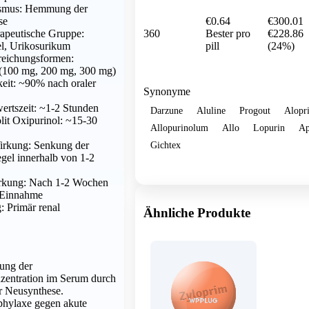
smus: Hemmung der
€0.64
€300.01
se
360
Bester pro
€228.86
apeutische Gruppe:
pill
(24%)
el, Urikosurikum
reichungsformen:
 (100 mg, 200 mg, 300 mg)
eit: ~90% nach oraler
Synonyme
ertszeit: ~1-2 Stunden
Darzune
Aluline
Progout
Alopr
it Oxipurinol: ~15-30
Allopurinolum
Allo
Lopurin
Ap
Gichtex
irkung: Senkung der
gel innerhalb von 1-2
Show more
rkung: Nach 1-2 Wochen
 Einnahme
 Primär renal
Ähnliche Produkte
ung der
zentration im Serum durch
 Neusynthese.
phylaxe gegen akute