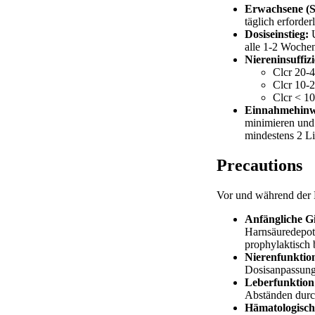
Erwachsene (S
täglich erforde
Dosiseinstieg:
U
alle 1-2 Wochen
Niereninsuffiz
Clcr 20-
Clcr 10-
Clcr < 10
Einnahmehinw
minimieren und 
mindestens 2 Li
Precautions
Vor und während der 
Anfängliche Gi
Harnsäuredepots
prophylaktisch 
Nierenfunktio
Dosisanpassung 
Leberfunktion
Abständen durc
Hämatologisc