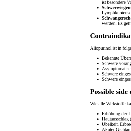
ist besondere V
Schwerwiegend
Lymphknotenschw
Schwangerschaf
werden. Es geht
Contraindika
Allopurinol ist in folg
Bekannte Überem
Schwere vorang
Asymptomatisch
Schwere einges
Schwere einges
Possible side 
Wie alle Wirkstoffe k
Erhöhung der 
Hautausschlag 
Übelkeit, Erbre
Akuter Gichtanf