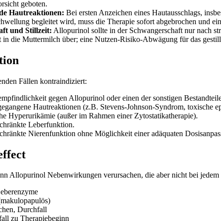
orsicht geboten.
e Hautreaktionen:
Bei ersten Anzeichen eines Hautausschlags, insbe
ellung begleitet wird, muss die Therapie sofort abgebrochen und ein 
t und Stillzeit:
Allopurinol sollte in der Schwangerschaft nur nach s
 in die Muttermilch über; eine Nutzen-Risiko-Abwägung für das gestillte
tion
enden Fällen kontraindiziert:
pfindlichkeit gegen Allopurinol oder einen der sonstigen Bestandteile
egangene Hautreaktionen (z.B. Stevens-Johnson-Syndrom, toxische epi
e Hyperurikämie (außer im Rahmen einer Zytostatikatherapie).
chränkte Leberfunktion.
chränkte Nierenfunktion ohne Möglichkeit einer adäquaten Dosisanpa
effect
ann Allopurinol Nebenwirkungen verursachen, die aber nicht bei jedem 
Leberenzyme
(makulopapulös)
chen, Durchfall
all zu Therapiebeginn