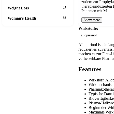
zudem zur Prophyla
therapieinduzierten
Weight Loss
17
Patienten mit M…
Woman's Health
55
Show more
Wirkstoffe:
allopurinol
Allopurinol ist ein l
reduziert es zuverläss
machen es zur First-L
vorhersehbare Pharma
Features
Wirkstoff: Allo
Wirkmechanism
Pharmakotherap
Typische Darre
Bioverfügbarke
Plasma-Halbwer
Beginn der Wir
Maximale Wirk