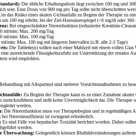
tandard):
Die übliche Erhaltungsdosis liegt zwischen 100 mg und 30
rlich sein. Eine Dosis von 900 mg pro Tag sollte nicht überschritten wer
m das Risiko eines akuten Gichtanfalls zu Beginn der Therapie zu min
 um 100 mg erhöht, bis der Ziel-Harnsäurespiegel (<6 mg/dl oder 360 µm
ienz:
Bei eingeschränkter Nierenfunktion (reduzierter Kreatinin-Cleara
40 ml/min: Max. 200 mg/Tag
20 ml/min: Max. 100 mg/Tag
 ml/min: Max. 100 mg mit längeren Intervallen (z.B. alle 2-3 Tage)
eis:
Die Tablette(n) sollten nach einer Mahlzeit mit einem vollen Gl
eine ausreichende Flüssigkeitszufuhr zur Unterstützung der renalen A
tern wird empfohlen.
Behandlung mit Allopurinol sind mehrere Vorsichtsmaßnahmen zu beac
chtanfälle:
Zu Beginn der Therapie kann es zu einer Zunahme akuter G
 zurückzuführen und stellt keine Unverträglichkeit dar. Die Therapie 
begleitet werden.
n:
Die Nierenfunktion muss vor Therapiebeginn und in regelmäßigen 
bei Niereninsuffizienz ist zwingend erforderlich.
:
Es sind Fälle von hepatischer Toxizität berichtet worden. Daher soll
hgeführt werden.
he Überwachung:
Gelegentlich können Blutbildveränderungen auftrete