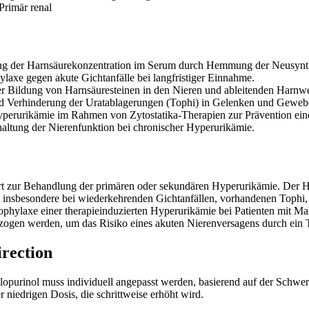
Primär renal
g der Harnsäurekonzentration im Serum durch Hemmung der Neusynt
ylaxe gegen akute Gichtanfälle bei langfristiger Einnahme.
er Bildung von Harnsäuresteinen in den Nieren und ableitenden Harnw
 Verhinderung der Uratablagerungen (Tophi) in Gelenken und Geweb
yperurikämie im Rahmen von Zytostatika-Therapien zur Prävention ei
haltung der Nierenfunktion bei chronischer Hyperurikämie.
iert zur Behandlung der primären oder sekundären Hyperurikämie. Der 
a), insbesondere bei wiederkehrenden Gichtanfällen, vorhandenen Tophi,
phylaxe einer therapieinduzierten Hyperurikämie bei Patienten mit Ma
erzogen werden, um das Risiko eines akuten Nierenversagens durch ei
irection
opurinol muss individuell angepasst werden, basierend auf der Schwe
r niedrigen Dosis, die schrittweise erhöht wird.