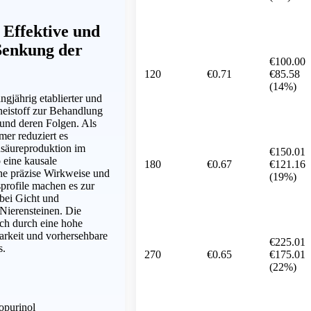
 Effektive und
Senkung der
€100.00
120
€0.71
€85.58
(14%)
angjährig etablierter und
eistoff zur Behandlung
und deren Folgen. Als
er reduziert es
nsäureproduktion im
€150.01
 eine kausale
180
€0.67
€121.16
ne präzise Wirkweise und
(19%)
sprofile machen es zur
 bei Gicht und
Nierensteinen. Die
ich durch eine hohe
arkeit und vorhersehbare
€225.01
s.
270
€0.65
€175.01
(22%)
lopurinol