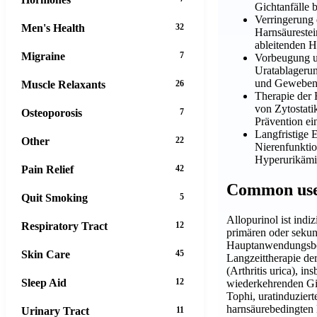
Gichtanfälle b
Verringerung
Men's Health
32
Harnsäurestei
ableitenden 
Migraine
7
Vorbeugung u
Uratablageru
und Geweben
Muscle Relaxants
26
Therapie der
von Zytostati
Osteoporosis
7
Prävention e
Langfristige 
Other
22
Nierenfunktio
Hyperurikämi
Pain Relief
42
Common us
Quit Smoking
5
Allopurinol ist indi
Respiratory Tract
12
primären oder seku
Hauptanwendungsber
Skin Care
45
Langzeittherapie de
(Arthritis urica), in
Sleep Aid
12
wiederkehrenden Gi
Tophi, uratinduzier
harnsäurebedingten 
Urinary Tract
11