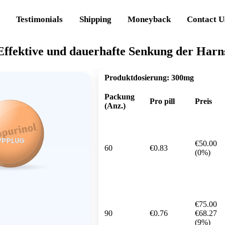
Testimonials
Shipping
Moneyback
Contact U
 Effektive und dauerhafte Senkung der Harn
Produktdosierung:
300mg
Packung
Pro pill
Preis
(Anz.)
€50.00
60
€0.83
(0%)
€75.00
90
€0.76
€68.27
(9%)