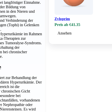
ei langfristiger Einnahme.
 der Bildung von
nen in den Nieren und
Harnwegen.
Zyloprim
nd Verhinderung der
Preis ab €41.35
ngen (Tophi) in Gelenken
.
Ansehen
 Hyperurikämie im Rahmen
ka-Therapien zur
ines Tumoralyse-Syndroms.
Erhaltung der
n bei chronischer
e.
e
ziert zur Behandlung der
ndären Hyperurikämie. Der
eich ist die
r chronischen Gicht
sbesondere bei
chtanfällen, vorhandenen
ter Nephropathie oder
Nierensteinen. Es wird