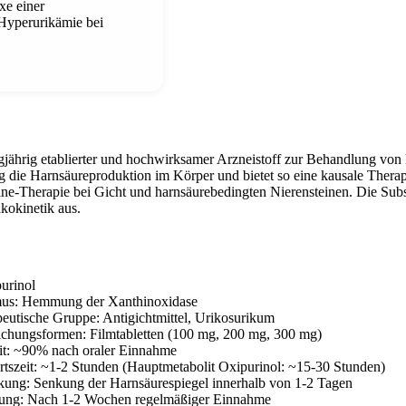
xe einer
 Hyperurikämie bei
angjährig etablierter und hochwirksamer Arzneistoff zur Behandlung 
ig die Harnsäureproduktion im Körper und bietet so eine kausale Therap
ine-Therapie bei Gicht und harnsäurebedingten Nierensteinen. Die Subs
kokinetik aus.
purinol
us: Hemmung der Xanthinoxidase
eutische Gruppe: Antigichtmittel, Urikosurikum
ichungsformen: Filmtabletten (100 mg, 200 mg, 300 mg)
it: ~90% nach oraler Einnahme
tszeit: ~1-2 Stunden (Hauptmetabolit Oxipurinol: ~15-30 Stunden)
kung: Senkung der Harnsäurespiegel innerhalb von 1-2 Tagen
ung: Nach 1-2 Wochen regelmäßiger Einnahme