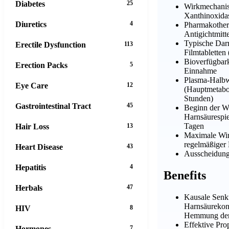
Diabetes
25
Wirkmechani
Xanthinoxida
Diuretics
4
Pharmakother
Antigichtmitt
Typische Dar
Erectile Dysfunction
113
Filmtabletten
Bioverfügbark
Erection Packs
5
Einnahme
Plasma-Halbw
Eye Care
12
(Hauptmetabol
Stunden)
Gastrointestinal Tract
45
Beginn der W
Harnsäurespie
Tagen
Hair Loss
13
Maximale Wi
regelmäßiger
Heart Disease
43
Ausscheidung:
Hepatitis
4
Benefits
Herbals
47
Kausale Senk
Harnsäurekon
HIV
8
Hemmung der
Effektive Pro
Hormones
7