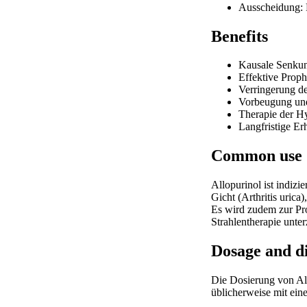
Ausscheidung: 
Benefits
Kausale Senkun
Effektive Proph
Verringerung d
Vorbeugung und
Therapie der H
Langfristige Er
Common use
Allopurinol ist indiz
Gicht (Arthritis uric
Es wird zudem zur Pro
Strahlentherapie unt
Dosage and d
Die Dosierung von All
üblicherweise mit eine