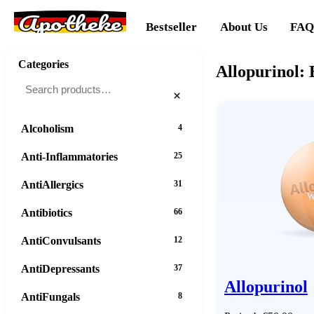
Apotheke
Bestseller
About Us
FAQ
Categories
Allopurinol:
×
Alcoholism
4
Anti-Inflammatories
25
AntiAllergics
31
Antibiotics
66
AntiConvulsants
12
AntiDepressants
37
Allopurinol
AntiFungals
8