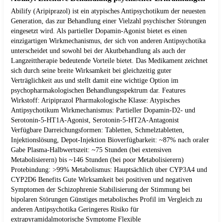
Abilify (Aripiprazol) ist ein atypisches Antipsychotikum der neuesten
Generation, das zur Behandlung einer Vielzahl psychischer Störungen
eingesetzt wird. Als partieller Dopamin-Agonist bietet es einen
einzigartigen Wirkmechanismus, der sich von anderen Antipsychotika
unterscheidet und sowohl bei der Akutbehandlung als auch der
Langzeittherapie bedeutende Vorteile bietet. Das Medikament zeichnet
sich durch seine breite Wirksamkeit bei gleichzeitig guter
Verträglichkeit aus und stellt damit eine wichtige Option im
psychopharmakologischen Behandlungsspektrum dar. Features
Wirkstoff: Aripiprazol Pharmakologische Klasse: Atypisches
Antipsychotikum Wirkmechanismus: Partieller Dopamin-D2- und
Serotonin-5-HT1A-Agonist, Serotonin-5-HT2A-Antagonist
Verfügbare Darreichungsformen: Tabletten, Schmelztabletten,
Injektionslösung, Depot-Injektion Bioverfügbarkeit: ~87% nach oraler
Gabe Plasma-Halbwertszeit: ~75 Stunden (bei extensiven
Metabolisierern) bis ~146 Stunden (bei poor Metabolisierern)
Protebindung: >99% Metabolismus: Hauptsächlich über CYP3A4 und
CYP2D6 Benefits Gute Wirksamkeit bei positiven und negativen
Symptomen der Schizophrenie Stabilisierung der Stimmung bei
bipolaren Störungen Günstiges metabolisches Profil im Vergleich zu
anderen Antipsychotika Geringeres Risiko für
extrapyramidalmotorische Symptome Flexible