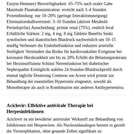
Enzym-Hemmer) Bioverfügbarkeit: 65–75% nach oraler Gabe
Maximale Plasmakonzentration: erreicht nach 3–4 Stunden
Proteinhindung: nur 10–20% (geringe Interaktionsneigung)
Eliminationshalbwertszeit: 3–10 Stunden (aktiver Metabolit
Perindoprilat) Ausscheidung: primär renal (75%), restlich fecal
Erhältliche Stärken: 2 mg, 4 mg, 8 mg Tablette Benefits Senkt
systolischen und diastolischen Blutdruck nachweislich um 10–15
mmHg Verbessert die Endothelfunktion und reduziert arterielle
Steifigkeit Vermindert das Risiko für kardiovaskuläre Ereignisse bei
koronarer Herzkrankheit um bis zu 20% Erhöht die Belastungstoleranz
bei Herzinsuffizienz Schützt Nierenfunktion bei diabetischer
Nephropathie Ermöglicht stabiles 24-Stunden-Blutdruckprofil durch
einmal tägliche Dosierung Common use Aceon wird primär zur
Behandlung der essentiellen Hypertonie eingesetzt, sowohl als
Monotherapie als auch in Kombination mit anderen Antihypertensiva.
Aciclovir: Effektive antivirale Therapie bei
Herpesinfektionen
Aciclovir ist ein bewährter antiviraler Wirkstoff zur Behandlung von
Infektionen mit Herpesviren. Als Nucleosidanalogon hemmt es gezielt
die Virusreplikation, ohne gesunde Zellen signifikant zu