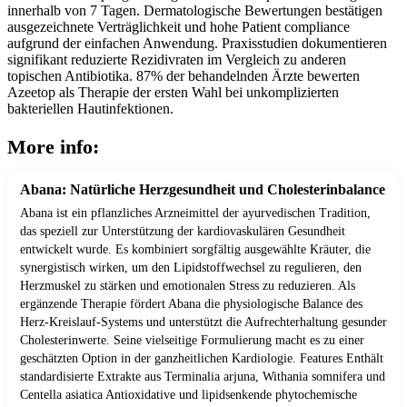
innerhalb von 7 Tagen. Dermatologische Bewertungen bestätigen
ausgezeichnete Verträglichkeit und hohe Patient compliance
aufgrund der einfachen Anwendung. Praxisstudien dokumentieren
signifikant reduzierte Rezidivraten im Vergleich zu anderen
topischen Antibiotika. 87% der behandelnden Ärzte bewerten
Azeetop als Therapie der ersten Wahl bei unkomplizierten
bakteriellen Hautinfektionen.
More info:
Abana: Natürliche Herzgesundheit und Cholesterinbalance
Abana ist ein pflanzliches Arzneimittel der ayurvedischen Tradition,
das speziell zur Unterstützung der kardiovaskulären Gesundheit
entwickelt wurde. Es kombiniert sorgfältig ausgewählte Kräuter, die
synergistisch wirken, um den Lipidstoffwechsel zu regulieren, den
Herzmuskel zu stärken und emotionalen Stress zu reduzieren. Als
ergänzende Therapie fördert Abana die physiologische Balance des
Herz-Kreislauf-Systems und unterstützt die Aufrechterhaltung gesunder
Cholesterinwerte. Seine vielseitige Formulierung macht es zu einer
geschätzten Option in der ganzheitlichen Kardiologie. Features Enthält
standardisierte Extrakte aus Terminalia arjuna, Withania somnifera und
Centella asiatica Antioxidative und lipidsenkende phytochemische