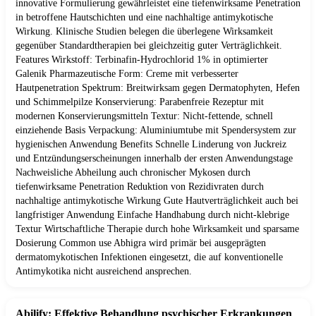
innovative Formulierung gewährleistet eine tiefenwirksame Penetration
in betroffene Hautschichten und eine nachhaltige antimykotische
Wirkung. Klinische Studien belegen die überlegene Wirksamkeit
gegenüber Standardtherapien bei gleichzeitig guter Verträglichkeit.
Features Wirkstoff: Terbinafin-Hydrochlorid 1% in optimierter
Galenik Pharmazeutische Form: Creme mit verbesserter
Hautpenetration Spektrum: Breitwirksam gegen Dermatophyten, Hefen
und Schimmelpilze Konservierung: Parabenfreie Rezeptur mit
modernen Konservierungsmitteln Textur: Nicht-fettende, schnell
einziehende Basis Verpackung: Aluminiumtube mit Spendersystem zur
hygienischen Anwendung Benefits Schnelle Linderung von Juckreiz
und Entzündungserscheinungen innerhalb der ersten Anwendungstage
Nachweisliche Abheilung auch chronischer Mykosen durch
tiefenwirksame Penetration Reduktion von Rezidivraten durch
nachhaltige antimykotische Wirkung Gute Hautverträglichkeit auch bei
langfristiger Anwendung Einfache Handhabung durch nicht-klebrige
Textur Wirtschaftliche Therapie durch hohe Wirksamkeit und sparsame
Dosierung Common use Abhigra wird primär bei ausgeprägten
dermatomykotischen Infektionen eingesetzt, die auf konventionelle
Antimykotika nicht ausreichend ansprechen.
Abilify: Effektive Behandlung psychischer Erkrankungen