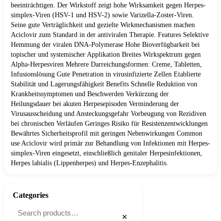
beeinträchtigen. Der Wirkstoff zeigt hohe Wirksamkeit gegen Herpes-
simplex-Viren (HSV-1 und HSV-2) sowie Varizella-Zoster-Viren.
Seine gute Verträglichkeit und gezielte Wirkmechanismen machen
Aciclovir zum Standard in der antiviralen Therapie. Features Selektive
Hemmung der viralen DNA-Polymerase Hohe Bioverfügbarkeit bei
topischer und systemischer Applikation Breites Wirkspektrum gegen
Alpha-Herpesviren Mehrere Darreichungsformen: Creme, Tabletten,
Infusionslösung Gute Penetration in virusinfizierte Zellen Etablierte
Stabilität und Lagerungsfähigkeit Benefits Schnelle Reduktion von
Krankheitssymptomen und Beschwerden Verkürzung der
Heilungsdauer bei akuten Herpesepisoden Verminderung der
Virusausscheidung und Ansteckungsgefahr Vorbeugung von Rezidiven
bei chronischen Verläufen Geringes Risiko für Resistenzentwicklungen
Bewährtes Sicherheitsprofil mit geringen Nebenwirkungen Common
use Aciclovir wird primär zur Behandlung von Infektionen mit Herpes-
simplex-Viren eingesetzt, einschließlich genitaler Herpesinfektionen,
Herpes labialis (Lippenherpes) und Herpes-Enzephalitis.
Categories
×