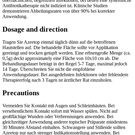
oberflächlichen, begrenzten Infektionen, bei denen eine systemische
Antibiotikatherapie nicht indiziert ist. Klinische Studien
demonstrieren Abheilungsraten von über 90% bei korrekter
Anwendung.
Dosage and direction
Tragen Sie Azeetop einmal täglich dünn auf die betroffenen
Hautstellen auf. Die behandelte Fläche sollte vor Applikation
gereinigt und trocken getupft werden. Eine erbsengroße Menge (ca.
0,5g) deckt approximately eine Fläche von 10x10 cm ab. Die
Behandlungsdauer beträgt in der Regel 5-7 Tage, maximal jedoch
14 Tage. Überschreiten Sie nicht die empfohlene
Anwendungsdauer. Bei ausgedehnten Infektionen oder fehlendem
Therapieerfolg nach 3 Tagen ist ärztlicher Rat einzuholen.
Precautions
Vermeiden Sie Kontakt mit Augen und Schleimhäuten. Bei
versehentlichem Kontakt sofort mit Wasser spülen. Nicht auf
großflächige Wunden oder Verbrennungen anwenden. Bei
gleichzeitiger Anwendung anderer topischer Präparate mindestens
30 Minuten Abstand einhalten. Schwangere und Stillende sollten
Azeetop nur nach strenger Indikationsstellung anwenden. Bei