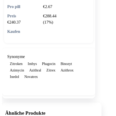
€2.67
€288.44
€240.37
(17%)
🛒 In den Warenkorb
Synonyme
Zitroken
Imbys
Phagocin
Binozyt
Azimycin
Azithral
Zitrex
Azithrox
Inedol
Novatrex
Show more
Ähnliche Produkte