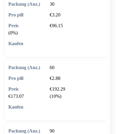
30
€3.20
€96.15
(0%)
🛒 In den Warenkorb
60
€2.88
€192.29
€173.07
(10%)
🛒 In den Warenkorb
90