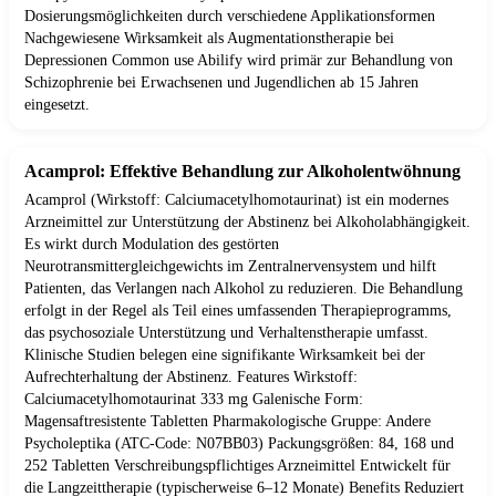
Dosierungsmöglichkeiten durch verschiedene Applikationsformen
Nachgewiesene Wirksamkeit als Augmentationstherapie bei
Depressionen Common use Abilify wird primär zur Behandlung von
Schizophrenie bei Erwachsenen und Jugendlichen ab 15 Jahren
eingesetzt.
Acamprol: Effektive Behandlung zur Alkoholentwöhnung
Acamprol (Wirkstoff: Calciumacetylhomotaurinat) ist ein modernes
Arzneimittel zur Unterstützung der Abstinenz bei Alkoholabhängigkeit.
Es wirkt durch Modulation des gestörten
Neurotransmittergleichgewichts im Zentralnervensystem und hilft
Patienten, das Verlangen nach Alkohol zu reduzieren. Die Behandlung
erfolgt in der Regel als Teil eines umfassenden Therapieprogramms,
das psychosoziale Unterstützung und Verhaltenstherapie umfasst.
Klinische Studien belegen eine signifikante Wirksamkeit bei der
Aufrechterhaltung der Abstinenz. Features Wirkstoff:
Calciumacetylhomotaurinat 333 mg Galenische Form:
Magensaftresistente Tabletten Pharmakologische Gruppe: Andere
Psycholeptika (ATC-Code: N07BB03) Packungsgrößen: 84, 168 und
252 Tabletten Verschreibungspflichtiges Arzneimittel Entwickelt für
die Langzeittherapie (typischerweise 6–12 Monate) Benefits Reduziert