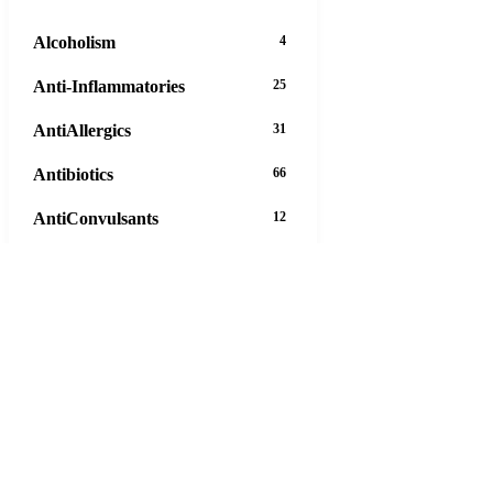
Alcoholism
4
Anti-Inflammatories
25
AntiAllergics
31
Antibiotics
66
AntiConvulsants
12
AntiDepressants
37
AntiFungals
8
AntiParasitics
11
AntiPsychotic
14
AntiVirals
27
Anxiety
16