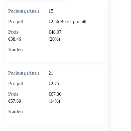
15
€2.56
Bester pro pill
€48.07
€38.46
(20%)
🛒 In den Warenkorb
21
€2.75
€67.30
€57.69
(14%)
🛒 In den Warenkorb