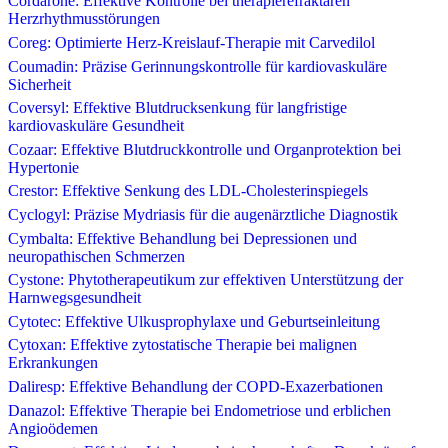
Cordarone: Effektive Kontrolle bei therapierefraktären
Herzrhythmusstörungen
Coreg: Optimierte Herz-Kreislauf-Therapie mit Carvedilol
Coumadin: Präzise Gerinnungskontrolle für kardiovaskuläre
Sicherheit
Coversyl: Effektive Blutdrucksenkung für langfristige
kardiovaskuläre Gesundheit
Cozaar: Effektive Blutdruckkontrolle und Organprotektion bei
Hypertonie
Crestor: Effektive Senkung des LDL-Cholesterinspiegels
Cyclogyl: Präzise Mydriasis für die augenärztliche Diagnostik
Cymbalta: Effektive Behandlung bei Depressionen und
neuropathischen Schmerzen
Cystone: Phytotherapeutikum zur effektiven Unterstützung der
Harnwegsgesundheit
Cytotec: Effektive Ulkusprophylaxe und Geburtseinleitung
Cytoxan: Effektive zytostatische Therapie bei malignen
Erkrankungen
Daliresp: Effektive Behandlung der COPD-Exazerbationen
Danazol: Effektive Therapie bei Endometriose und erblichen
Angioödemen