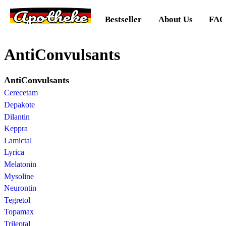
Apotheke
Bestseller
About Us
FAQ
AntiConvulsants
AntiConvulsants
Cerecetam
Depakote
Dilantin
Keppra
Lamictal
Lyrica
Melatonin
Mysoline
Neurontin
Tegretol
Topamax
Trileptal