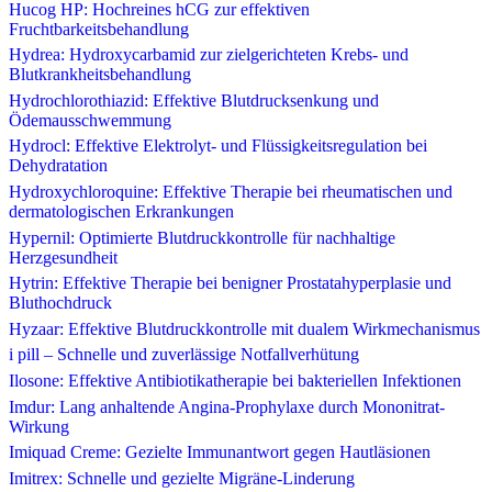
Hucog HP: Hochreines hCG zur effektiven
Fruchtbarkeitsbehandlung
Hydrea: Hydroxycarbamid zur zielgerichteten Krebs- und
Blutkrankheitsbehandlung
Hydrochlorothiazid: Effektive Blutdrucksenkung und
Ödemausschwemmung
Hydrocl: Effektive Elektrolyt- und Flüssigkeitsregulation bei
Dehydratation
Hydroxychloroquine: Effektive Therapie bei rheumatischen und
dermatologischen Erkrankungen
Hypernil: Optimierte Blutdruckkontrolle für nachhaltige
Herzgesundheit
Hytrin: Effektive Therapie bei benigner Prostatahyperplasie und
Bluthochdruck
Hyzaar: Effektive Blutdruckkontrolle mit dualem Wirkmechanismus
i pill – Schnelle und zuverlässige Notfallverhütung
Ilosone: Effektive Antibiotikatherapie bei bakteriellen Infektionen
Imdur: Lang anhaltende Angina-Prophylaxe durch Mononitrat-
Wirkung
Imiquad Creme: Gezielte Immunantwort gegen Hautläsionen
Imitrex: Schnelle und gezielte Migräne-Linderung