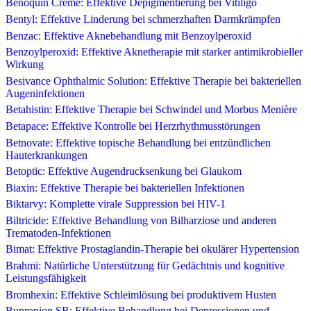
Benoquin Creme: Effektive Depigmentierung bei Vitiligo
Bentyl: Effektive Linderung bei schmerzhaften Darmkrämpfen
Benzac: Effektive Aknebehandlung mit Benzoylperoxid
Benzoylperoxid: Effektive Aknetherapie mit starker antimikrobieller
Wirkung
Besivance Ophthalmic Solution: Effektive Therapie bei bakteriellen
Augeninfektionen
Betahistin: Effektive Therapie bei Schwindel und Morbus Menière
Betapace: Effektive Kontrolle bei Herzrhythmusstörungen
Betnovate: Effektive topische Behandlung bei entzündlichen
Hauterkrankungen
Betoptic: Effektive Augendrucksenkung bei Glaukom
Biaxin: Effektive Therapie bei bakteriellen Infektionen
Biktarvy: Komplette virale Suppression bei HIV-1
Biltricide: Effektive Behandlung von Bilharziose und anderen
Trematoden-Infektionen
Bimat: Effektive Prostaglandin-Therapie bei okulärer Hypertension
Brahmi: Natürliche Unterstützung für Gedächtnis und kognitive
Leistungsfähigkeit
Bromhexin: Effektive Schleimlösung bei produktivem Husten
Bupropion SR: Effektive Behandlung bei Depressionen und