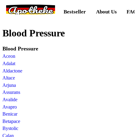
Apotheke
Bestseller
About Us
FAQ
Blood Pressure
Blood Pressure
Aceon
Adalat
Aldactone
Altace
Arjuna
Assurans
Avalide
Avapro
Benicar
Betapace
Bystolic
Calan