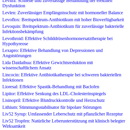
Levitra: Schnelle und zuverlässige Behandlung der erektilen
Dysfunktion
Levlen: Zuverlässiger Empfängnisschutz mit hormoneller Balance
Levoflox: Breitspektrum-Antibiotikum mit hoher Bioverfügbarkeit
Levoquin: Breitspektrum-Antibiotikum für zuverlässige bakterielle
Infektionsbekämpfung
Levothroid: Effektive Schilddrüsenhormonersatztherapie bei
Hypothyreose
Lexapro: Effektive Behandlung von Depressionen und
Angststörungen
Lida Daidaihua: Effektive Gewichtsreduktion mit
wissenschaftlichem Ansatz
Lincocin: Effektive Antibiotikatherapie bei schweren bakteriellen
Infektionen
Lioresal: Effektive Spastik-Behandlung mit Baclofen
Lipitor: Effektive Senkung des LDL-Cholesterinspiegels
Lisinopril: Effektive Blutdruckkontrolle und Herzschutz
Lithium: Stimmungsstabilisator für bipolare Störungen
Liv52 Syrup: Umfassender Leberschutz mit pflanzlicher Rezeptur
Liv52 Tropfen: Natürliche Leberunterstützung mit klinisch belegter
Wirksamkeit