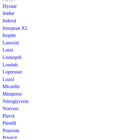
Hyzaar
Imdur
Inderal
Innopran XL
Isoptin
Lanoxin
Lasix
Lisinopril
Lonitab
Lopressor
Lozol
Micardis
Minipress
Nitroglycerin
Norvasc
Plavix
Plendil
Prazosin
Prinivil