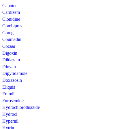
Capoten
Cardizem
Clonidine
Combipres
Coreg
Coumadin
Cozaar
Digoxin
Diltiazem
Diovan
Dipyridamole
Doxazosin
Eliquis
Frumil
Furosemide
Hydrochlorothiazide
Hydrocl
Hypernil
Hytrin