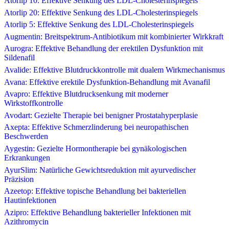
Atorlip 10: Effektive Senkung des LDL-Cholesterinspiegels
Atorlip 20: Effektive Senkung des LDL-Cholesterinspiegels
Atorlip 5: Effektive Senkung des LDL-Cholesterinspiegels
Augmentin: Breitspektrum-Antibiotikum mit kombinierter Wirkkraft
Aurogra: Effektive Behandlung der erektilen Dysfunktion mit
Sildenafil
Avalide: Effektive Blutdruckkontrolle mit dualem Wirkmechanismus
Avana: Effektive erektile Dysfunktion-Behandlung mit Avanafil
Avapro: Effektive Blutdrucksenkung mit moderner
Wirkstoffkontrolle
Avodart: Gezielte Therapie bei benigner Prostatahyperplasie
Axepta: Effektive Schmerzlinderung bei neuropathischen
Beschwerden
Aygestin: Gezielte Hormontherapie bei gynäkologischen
Erkrankungen
AyurSlim: Natürliche Gewichtsreduktion mit ayurvedischer
Präzision
Azeetop: Effektive topische Behandlung bei bakteriellen
Hautinfektionen
Azipro: Effektive Behandlung bakterieller Infektionen mit
Azithromycin