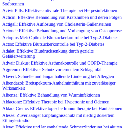
Sodbrennen
Acivir Pills: Effektive antivirale Therapie bei Herpesinfektionen
Acticin: Effektive Behandlung von Krätzmilben und deren Folgen
Actigall: Effektive Auflösung von Cholesterin-Gallensteinen
Actonel: Effektive Behandlung und Vorbeugung von Osteoporose
Actoplus Met: Optimale Blutzuckerkontrolle bei Typ-2-Diabetes
Actos: Effektive Blutzuckerkontrolle bei Typ-2-Diabetes
Adalat: Effektive Blutdrucksenkung durch gezielte
Gefäßerweiterung
Advair Diskus: Effektive Asthmakontrolle und COPD-Therapie
Aggrenox: Effektiver Schutz vor erneutem Schlaganfall
Alavert: Schnelle und langanhaltende Linderung bei Allergien
Albendazol: Breitspektrum-Anthelminthikum mit zuverlässiger
Wirksamkeit
Albenza: Effektive Behandlung von Wurminfektionen
Aldactone: Effektive Therapie bei Hypertonie und Ödemen
Aldara Creme: Effektive topische Immuntherapie bei Hautläsionen
Alesse: Zuverlässiger Empfängnisschutz mit niedrig dosiertem
Ethinylestradiol
Aleve: Effektive und langanhaltende Schmerzlinderung bei akuten