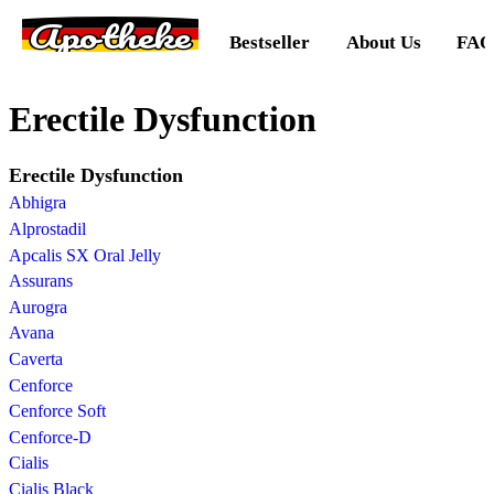
Apotheke
Bestseller
About Us
FAQ
Erectile Dysfunction
Erectile Dysfunction
Abhigra
Alprostadil
Apcalis SX Oral Jelly
Assurans
Aurogra
Avana
Caverta
Cenforce
Cenforce Soft
Cenforce-D
Cialis
Cialis Black