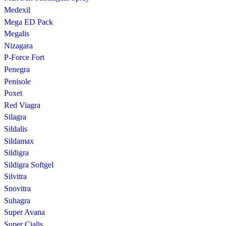
Medexil
Mega ED Pack
Megalis
Nizagara
P-Force Fort
Penegra
Penisole
Poxet
Red Viagra
Silagra
Sildalis
Sildamax
Sildigra
Sildigra Softgel
Silvitra
Snovitra
Suhagra
Super Avana
Super Cialis