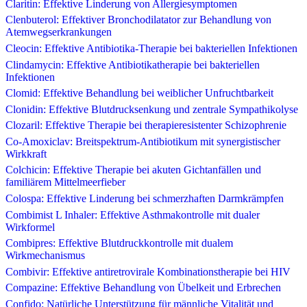
Claritin: Effektive Linderung von Allergiesymptomen
Clenbuterol: Effektiver Bronchodilatator zur Behandlung von
Atemwegserkrankungen
Cleocin: Effektive Antibiotika-Therapie bei bakteriellen Infektionen
Clindamycin: Effektive Antibiotikatherapie bei bakteriellen
Infektionen
Clomid: Effektive Behandlung bei weiblicher Unfruchtbarkeit
Clonidin: Effektive Blutdrucksenkung und zentrale Sympathikolyse
Clozaril: Effektive Therapie bei therapieresistenter Schizophrenie
Co-Amoxiclav: Breitspektrum-Antibiotikum mit synergistischer
Wirkkraft
Colchicin: Effektive Therapie bei akuten Gichtanfällen und
familiärem Mittelmeerfieber
Colospa: Effektive Linderung bei schmerzhaften Darmkrämpfen
Combimist L Inhaler: Effektive Asthmakontrolle mit dualer
Wirkformel
Combipres: Effektive Blutdruckkontrolle mit dualem
Wirkmechanismus
Combivir: Effektive antiretrovirale Kombinationstherapie bei HIV
Compazine: Effektive Behandlung von Übelkeit und Erbrechen
Confido: Natürliche Unterstützung für männliche Vitalität und