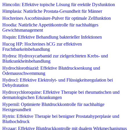
Himcolin: Effektive topische Lösung für erektile Dysfunktion
Himplasia: Natürliche Prostata-Gesundheit für Männer
Hochreines Ascorbinsäure-Pulver für optimale Zellfunktion
Hoodia: Natürliche Appetitkontrolle für nachhaltiges
Gewichtsmanagement
Hsquin: Effektive Behandlung bakterieller Infektionen
Hucog HP: Hochreines hCG zur effektiven
Fruchtbarkeitsbehandlung
Hydrea: Hydroxycarbamid zur zielgerichteten Krebs- und
Blutkrankheitsbehandlung
Hydrochlorothiazid: Effektive Blutdrucksenkung und
Ödemausschwemmung
Hydrocl: Effektive Elektrolyt- und Flüssigkeitsregulation bei
Dehydratation
Hydroxychloroquine: Effektive Therapie bei rheumatischen und
dermatologischen Erkrankungen
Hypernil: Optimierte Blutdruckkontrolle für nachhaltige
Herzgesundheit
Hytrin: Effektive Therapie bei benigner Prostatahyperplasie und
Bluthochdruck
Hyzaar: Effektive Blutdruckkontrolle mit dualem Wirkmechanismus