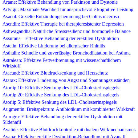
Artane: Effektive Behandlung von Parkinson und Dystonie
Artvigil: Maximale Wachheit für anspruchsvolle kognitive Leistung
Asacol: Gezielte Entzündungshemmung bei Colitis ulcerosa
Asendin: Effektive Therapie bei therapieresistenter Depression
Ashwagandha: Natürliche Stressresilienz und hormonelle Balance
Assurans – Effektive Behandlung der erektilen Dysfunktion
Astelin: Effektive Linderung bei allergischer Rhinitis
Asthalin: Schnelle und zuverlässige Bronchodilatation bei Asthma
Astralean: Effektive Fettverbrennung mit wissenschaftlichem
Wirkstoff
Atacand: Effektive Blutdrucksenkung und Herzschutz
Atarax: Effektive Linderung von Angst und Spannungszuständen
Atorlip 10: Effektive Senkung des LDL-Cholesterinspiegels
Atorlip 20: Effektive Senkung des LDL-Cholesterinspiegels
Atorlip 5: Effektive Senkung des LDL-Cholesterinspiegels
Augmentin: Breitspektrum-Antibiotikum mit kombinierter Wirkkraft
Aurogra: Effektive Behandlung der erektilen Dysfunktion mit
Sildenafil
Avalide: Effektive Blutdruckkontrolle mit dualem Wirkmechanismus
Avana: Effektive erektile Dysfunktion-Behandlung mit Avanafil