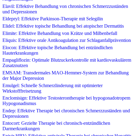
Elavil: Effektive Behandlung von chronischen Schmerzzuständen
und Depressionen
Eldepryl: Effektive Parkinson-Therapie mit Selegilin
Elidel: Effektive topische Behandlung bei atopischer Dermatitis
Elimite: Effektive Behandlung von Krätze und Milbenbefall
Eliquis: Effektive orale Antikoagulation zur Schlaganfallprävention
Elocon: Effektive topische Behandlung bei entzündlichen
Hauterkrankungen
Empagliflozin: Optimale Blutzuckerkontrolle mit kardiovaskulärem
Zusatznutzen
EMSAM: Transdermales MAO-Hemmer-System zur Behandlung
der Major Depression
Emulgel: Schnelle Schmerzlinderung mit optimierter
Wirkstofffreisetzung
Enclomisign: Effektive Testosterontherapie bei hypogonadotropem
Hypogonadismus
Endep: Effektive Therapie bei chronischen Schmerzzuständen und
Depressionen
Entocort: Gezielte Therapie bei chronisch-entzündlichen
Darmerkrankungen
Epivir HBV: Effektive antivirale Therapie bei chronischer Hepatitis