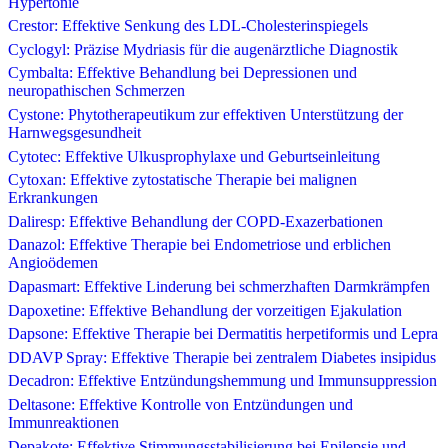
Hypertonie
Crestor: Effektive Senkung des LDL-Cholesterinspiegels
Cyclogyl: Präzise Mydriasis für die augenärztliche Diagnostik
Cymbalta: Effektive Behandlung bei Depressionen und
neuropathischen Schmerzen
Cystone: Phytotherapeutikum zur effektiven Unterstützung der
Harnwegsgesundheit
Cytotec: Effektive Ulkusprophylaxe und Geburtseinleitung
Cytoxan: Effektive zytostatische Therapie bei malignen
Erkrankungen
Daliresp: Effektive Behandlung der COPD-Exazerbationen
Danazol: Effektive Therapie bei Endometriose und erblichen
Angioödemen
Dapasmart: Effektive Linderung bei schmerzhaften Darmkrämpfen
Dapoxetine: Effektive Behandlung der vorzeitigen Ejakulation
Dapsone: Effektive Therapie bei Dermatitis herpetiformis und Lepra
DDAVP Spray: Effektive Therapie bei zentralem Diabetes insipidus
Decadron: Effektive Entzündungshemmung und Immunsuppression
Deltasone: Effektive Kontrolle von Entzündungen und
Immunreaktionen
Depakote: Effektive Stimmungsstabilisierung bei Epilepsie und