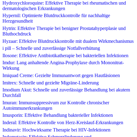
Hydroxychloroquine: Effektive Therapie bei rheumatischen und
dermatologischen Erkrankungen
Hypernil: Optimierte Blutdruckkontrolle für nachhaltige
Herzgesundheit
Hytrin: Effektive Therapie bei benigner Prostatahyperplasie und
Bluthochdruck
Hyzaar: Effektive Blutdruckkontrolle mit dualem Wirkmechanismus
i pill – Schnelle und zuverlässige Notfallverhütung
Ilosone: Effektive Antibiotikatherapie bei bakteriellen Infektionen
Imdur: Lang anhaltende Angina-Prophylaxe durch Mononitrat-
Wirkung
Imiquad Creme: Gezielte Immunantwort gegen Hautläsionen
Imitrex: Schnelle und gezielte Migräne-Linderung
Imodium Akut: Schnelle und zuverlässige Behandlung bei akutem
Durchfall
Imuran: Immunsuppressivum zur Kontrolle chronischer
Autoimmunerkrankungen
Imusporin: Effektive Behandlung bakterieller Infektionen
Inderal: Effektive Kontrolle von Herz-Kreislauf-Erkrankungen
Indinavir: Hochwirksame Therapie bei HIV-Infektionen
Indometacin: Effektive Schmerzlinderung und