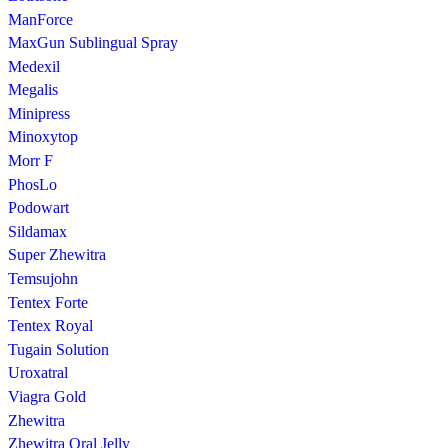
ManForce
MaxGun Sublingual Spray
Medexil
Megalis
Minipress
Minoxytop
Morr F
PhosLo
Podowart
Sildamax
Super Zhewitra
Temsujohn
Tentex Forte
Tentex Royal
Tugain Solution
Uroxatral
Viagra Gold
Zhewitra
Zhewitra Oral Jelly