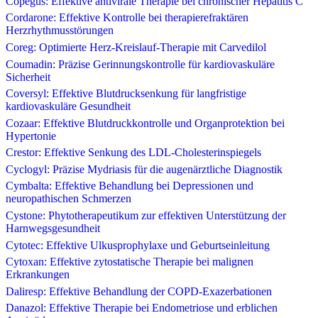
Copegus: Effektive antivirale Therapie bei chronischer Hepatitis C
Cordarone: Effektive Kontrolle bei therapierefraktären
Herzrhythmusstörungen
Coreg: Optimierte Herz-Kreislauf-Therapie mit Carvedilol
Coumadin: Präzise Gerinnungskontrolle für kardiovaskuläre
Sicherheit
Coversyl: Effektive Blutdrucksenkung für langfristige
kardiovaskuläre Gesundheit
Cozaar: Effektive Blutdruckkontrolle und Organprotektion bei
Hypertonie
Crestor: Effektive Senkung des LDL-Cholesterinspiegels
Cyclogyl: Präzise Mydriasis für die augenärztliche Diagnostik
Cymbalta: Effektive Behandlung bei Depressionen und
neuropathischen Schmerzen
Cystone: Phytotherapeutikum zur effektiven Unterstützung der
Harnwegsgesundheit
Cytotec: Effektive Ulkusprophylaxe und Geburtseinleitung
Cytoxan: Effektive zytostatische Therapie bei malignen
Erkrankungen
Daliresp: Effektive Behandlung der COPD-Exazerbationen
Danazol: Effektive Therapie bei Endometriose und erblichen