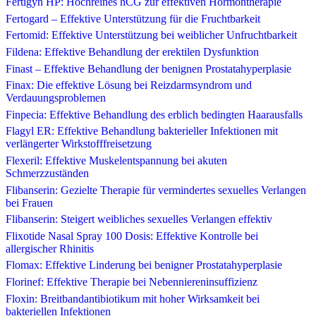
Fertigyn HP: Hochreines hCG zur effektiven Hormontherapie
Fertogard – Effektive Unterstützung für die Fruchtbarkeit
Fertomid: Effektive Unterstützung bei weiblicher Unfruchtbarkeit
Fildena: Effektive Behandlung der erektilen Dysfunktion
Finast – Effektive Behandlung der benignen Prostatahyperplasie
Finax: Die effektive Lösung bei Reizdarmsyndrom und
Verdauungsproblemen
Finpecia: Effektive Behandlung des erblich bedingten Haarausfalls
Flagyl ER: Effektive Behandlung bakterieller Infektionen mit
verlängerter Wirkstofffreisetzung
Flexeril: Effektive Muskelentspannung bei akuten
Schmerzzuständen
Flibanserin: Gezielte Therapie für vermindertes sexuelles Verlangen
bei Frauen
Flibanserin: Steigert weibliches sexuelles Verlangen effektiv
Flixotide Nasal Spray 100 Dosis: Effektive Kontrolle bei
allergischer Rhinitis
Flomax: Effektive Linderung bei benigner Prostatahyperplasie
Florinef: Effektive Therapie bei Nebenniereninsuffizienz
Floxin: Breitbandantibiotikum mit hoher Wirksamkeit bei
bakteriellen Infektionen