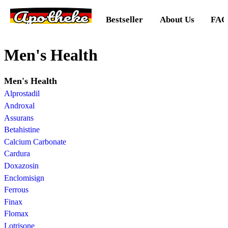
Apotheke
Bestseller
About Us
FAQ
Men's Health
Men's Health
Alprostadil
Androxal
Assurans
Betahistine
Calcium Carbonate
Cardura
Doxazosin
Enclomisign
Ferrous
Finax
Flomax
Lotrisone