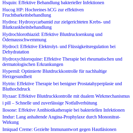
Hsquin: Effektive Behandlung bakterieller Infektionen
Hucog HP: Hochreines hCG zur effektiven
Fruchtbarkeitsbehandlung
Hydrea: Hydroxycarbamid zur zielgerichteten Krebs- und
Blutkrankheitsbehandlung
Hydrochlorothiazid: Effektive Blutdrucksenkung und
Ödemausschwemmung
Hydrocl: Effektive Elektrolyt- und Flüssigkeitsregulation bei
Dehydratation
Hydroxychloroquine: Effektive Therapie bei rheumatischen und
dermatologischen Erkrankungen
Hypernil: Optimierte Blutdruckkontrolle für nachhaltige
Herzgesundheit
Hytrin: Effektive Therapie bei benigner Prostatahyperplasie und
Bluthochdruck
Hyzaar: Effektive Blutdruckkontrolle mit dualem Wirkmechanismus
i pill – Schnelle und zuverlässige Notfallverhütung
Ilosone: Effektive Antibiotikatherapie bei bakteriellen Infektionen
Imdur: Lang anhaltende Angina-Prophylaxe durch Mononitrat-
Wirkung
Imiquad Creme: Gezielte Immunantwort gegen Hautläsionen