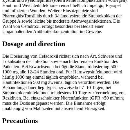
Zystitis und Pyelonephritis (sofern keine Komplikationen vorliegen),
Haut- und Weichteilinfektionen einschließlich Impetigo, Erysipel
und infizierten Wunden. Weitere Einsatzgebiete sind
Pharyngitis/Tonsillitis durch β-hämolysierende Streptokokken der
Gruppe A sowie leichte bis moderate Atemwegsinfektionen. Die
Wahl von Cefadroxil erfolgt besonders bei Bedarf einer
langanhaltenden Antibiotikakonzentration im Gewebe.
Dosage and direction
Die Dosierung von Cefadroxil richtet sich nach Art, Schwere und
Lokalisation der Infektion sowie nach der renalen Funktion des
Patienten. Bei Erwachsenen beträgt die Standarddosierung 500–
1000 mg alle 12–24 Stunden oral. Für Harnwegsinfektionen wird
häufig 1000 mg einmal täglich empfohlen, während bei
Hautinfektionen 500 mg zweimal täglich verordnet werden. Die
Behandlungsdauer liegt typischerweise bei 7–10 Tagen, bei
Streptokokkeninfektionen mindestens 10 Tage zur Vermeidung von
Rezidiven. Bei eingeschränkter Nierenfunktion (GFR <50 ml/min)
muss die Dosis angepasst werden. Die Einnahme erfolgt
unabhängig von Mahlzeiten mit ausreichend Flüssigkeit.
Precautions