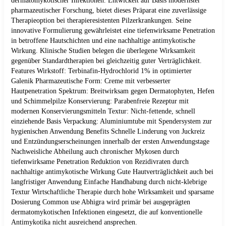
dermatomykotischer Infektionen. Entwickelt auf Basis modernster
pharmazeutischer Forschung, bietet dieses Präparat eine zuverlässige
Therapieoption bei therapieresistenten Pilzerkrankungen. Seine
innovative Formulierung gewährleistet eine tiefenwirksame Penetration
in betroffene Hautschichten und eine nachhaltige antimykotische
Wirkung. Klinische Studien belegen die überlegene Wirksamkeit
gegenüber Standardtherapien bei gleichzeitig guter Verträglichkeit.
Features Wirkstoff: Terbinafin-Hydrochlorid 1% in optimierter
Galenik Pharmazeutische Form: Creme mit verbesserter
Hautpenetration Spektrum: Breitwirksam gegen Dermatophyten, Hefen
und Schimmelpilze Konservierung: Parabenfreie Rezeptur mit
modernen Konservierungsmitteln Textur: Nicht-fettende, schnell
einziehende Basis Verpackung: Aluminiumtube mit Spendersystem zur
hygienischen Anwendung Benefits Schnelle Linderung von Juckreiz
und Entzündungserscheinungen innerhalb der ersten Anwendungstage
Nachweisliche Abheilung auch chronischer Mykosen durch
tiefenwirksame Penetration Reduktion von Rezidivraten durch
nachhaltige antimykotische Wirkung Gute Hautverträglichkeit auch bei
langfristiger Anwendung Einfache Handhabung durch nicht-klebrige
Textur Wirtschaftliche Therapie durch hohe Wirksamkeit und sparsame
Dosierung Common use Abhigra wird primär bei ausgeprägten
dermatomykotischen Infektionen eingesetzt, die auf konventionelle
Antimykotika nicht ausreichend ansprechen.