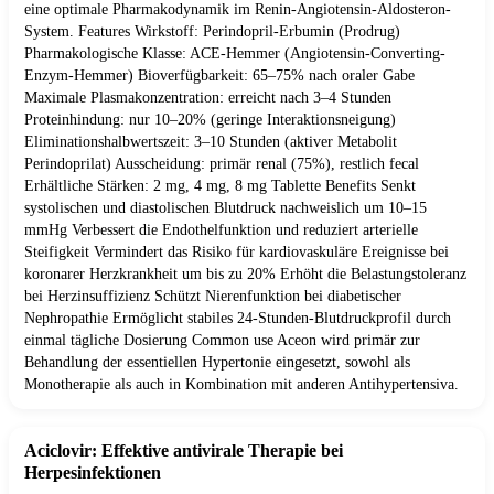
eine optimale Pharmakodynamik im Renin-Angiotensin-Aldosteron-
System. Features Wirkstoff: Perindopril-Erbumin (Prodrug)
Pharmakologische Klasse: ACE-Hemmer (Angiotensin-Converting-
Enzym-Hemmer) Bioverfügbarkeit: 65–75% nach oraler Gabe
Maximale Plasmakonzentration: erreicht nach 3–4 Stunden
Proteinhindung: nur 10–20% (geringe Interaktionsneigung)
Eliminationshalbwertszeit: 3–10 Stunden (aktiver Metabolit
Perindoprilat) Ausscheidung: primär renal (75%), restlich fecal
Erhältliche Stärken: 2 mg, 4 mg, 8 mg Tablette Benefits Senkt
systolischen und diastolischen Blutdruck nachweislich um 10–15
mmHg Verbessert die Endothelfunktion und reduziert arterielle
Steifigkeit Vermindert das Risiko für kardiovaskuläre Ereignisse bei
koronarer Herzkrankheit um bis zu 20% Erhöht die Belastungstoleranz
bei Herzinsuffizienz Schützt Nierenfunktion bei diabetischer
Nephropathie Ermöglicht stabiles 24-Stunden-Blutdruckprofil durch
einmal tägliche Dosierung Common use Aceon wird primär zur
Behandlung der essentiellen Hypertonie eingesetzt, sowohl als
Monotherapie als auch in Kombination mit anderen Antihypertensiva.
Aciclovir: Effektive antivirale Therapie bei
Herpesinfektionen