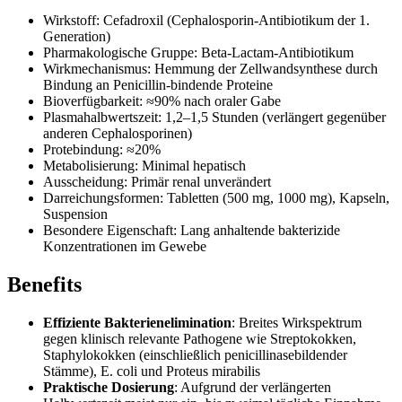
Wirkstoff: Cefadroxil (Cephalosporin-Antibiotikum der 1.
Generation)
Pharmakologische Gruppe: Beta-Lactam-Antibiotikum
Wirkmechanismus: Hemmung der Zellwandsynthese durch
Bindung an Penicillin-bindende Proteine
Bioverfügbarkeit: ≈90% nach oraler Gabe
Plasmahalbwertszeit: 1,2–1,5 Stunden (verlängert gegenüber
anderen Cephalosporinen)
Protebindung: ≈20%
Metabolisierung: Minimal hepatisch
Ausscheidung: Primär renal unverändert
Darreichungsformen: Tabletten (500 mg, 1000 mg), Kapseln,
Suspension
Besondere Eigenschaft: Lang anhaltende bakterizide
Konzentrationen im Gewebe
Benefits
Effiziente Bakterienelimination
: Breites Wirkspektrum
gegen klinisch relevante Pathogene wie Streptokokken,
Staphylokokken (einschließlich penicillinasebildender
Stämme), E. coli und Proteus mirabilis
Praktische Dosierung
: Aufgrund der verlängerten