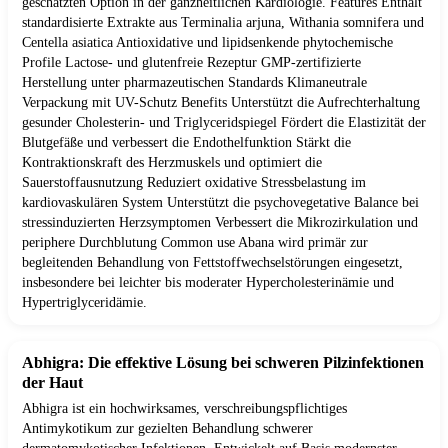
geschätzten Option in der ganzheitlichen Kardiologie. Features Enthält
standardisierte Extrakte aus Terminalia arjuna, Withania somnifera und
Centella asiatica Antioxidative und lipidsenkende phytochemische
Profile Lactose- und glutenfreie Rezeptur GMP-zertifizierte
Herstellung unter pharmazeutischen Standards Klimaneutrale
Verpackung mit UV-Schutz Benefits Unterstützt die Aufrechterhaltung
gesunder Cholesterin- und Triglyceridspiegel Fördert die Elastizität der
Blutgefäße und verbessert die Endothelfunktion Stärkt die
Kontraktionskraft des Herzmuskels und optimiert die
Sauerstoffausnutzung Reduziert oxidative Stressbelastung im
kardiovaskulären System Unterstützt die psychovegetative Balance bei
stressinduzierten Herzsymptomen Verbessert die Mikrozirkulation und
periphere Durchblutung Common use Abana wird primär zur
begleitenden Behandlung von Fettstoffwechselstörungen eingesetzt,
insbesondere bei leichter bis moderater Hypercholesterinämie und
Hypertriglyceridämie.
Abhigra: Die effektive Lösung bei schweren Pilzinfektionen
der Haut
Abhigra ist ein hochwirksames, verschreibungspflichtiges
Antimykotikum zur gezielten Behandlung schwerer