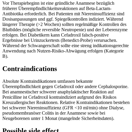
Vor Therapiebeginn ist eine gründliche Anamnese bezüglich
früherer Überempfindlichkeitsreaktionen auf Beta-Lactam-
Antibiotika erforderlich. Bei Patienten mit Niereninsuffizienz sind
Dosisanpassungen und ggf. Spiegelkontrollen indiziert. Während
längerer Therapie (>2 Wochen) sollten regelmäßige Kontrollen des
Blutbildes (mögliche reversible Neutropenie) und der Leberenzyme
erfolgen. Bei Diabetikern kann Cefadroxil falsch-positive
Ergebnisse bei Urinzuckertests (Benedict-Probe) verursachen.
Während der Schwangerschaft sollte eine streng indikationsgerechte
Anwendung nach Nutzen-Risiko-Abwägung erfolgen (Kategorie
B).
Contraindications
Absolute Kontraindikationen umfassen bekannte
Überempfindlichkeit gegen Cefadroxil oder andere Cephalosporine.
Bei anamnestischer schwerer anaphylaktischer Reaktion auf
Penicilline ist Cefadroxil kontraindiziert aufgrund des Risikos
Kreuzallergischer Reaktionen. Relative Kontraindikationen bestehen
bei schwerer Niereninsuffizienz (GFR <10 ml/min) ohne Dialyse,
pseudomembranöser Colitis in der Anamnese sowie bei
Neugeborenen unter 1 Monat (mangelnde Sicherheitsdaten).
Possible side effect