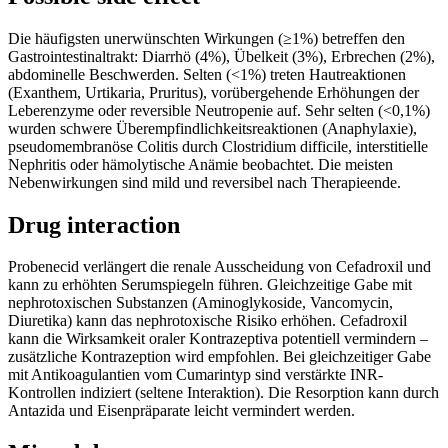
Die häufigsten unerwünschten Wirkungen (≥1%) betreffen den
Gastrointestinaltrakt: Diarrhö (4%), Übelkeit (3%), Erbrechen (2%),
abdominelle Beschwerden. Selten (<1%) treten Hautreaktionen
(Exanthem, Urtikaria, Pruritus), vorübergehende Erhöhungen der
Leberenzyme oder reversible Neutropenie auf. Sehr selten (<0,1%)
wurden schwere Überempfindlichkeitsreaktionen (Anaphylaxie),
pseudomembranöse Colitis durch Clostridium difficile, interstitielle
Nephritis oder hämolytische Anämie beobachtet. Die meisten
Nebenwirkungen sind mild und reversibel nach Therapieende.
Drug interaction
Probenecid verlängert die renale Ausscheidung von Cefadroxil und
kann zu erhöhten Serumspiegeln führen. Gleichzeitige Gabe mit
nephrotoxischen Substanzen (Aminoglykoside, Vancomycin,
Diuretika) kann das nephrotoxische Risiko erhöhen. Cefadroxil
kann die Wirksamkeit oraler Kontrazeptiva potentiell vermindern –
zusätzliche Kontrazeption wird empfohlen. Bei gleichzeitiger Gabe
mit Antikoagulantien vom Cumarintyp sind verstärkte INR-
Kontrollen indiziert (seltene Interaktion). Die Resorption kann durch
Antazida und Eisenpräparate leicht vermindert werden.