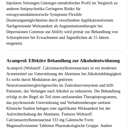
bipolaren Störungen Günstiges metabolisches Profil im Vergleich zu
anderen Antipsychotika Geringeres Risiko für
extrapyramidalmotorische Symptome Flexible
Dosierungsmöglichkeiten durch verschiedene Applikationsformen
Nachgewiesene Wirksamkeit als Augmentationstherapie bei
Depressionen Common use Abilify wird primär zur Behandlung von
Schizophrenie bei Erwachsenen und Jugendlichen ab 15 Jahren
eingesetzt.
Acamprol: Effektive Behandlung zur Alkoholentwöhnung
Acamprol (Wirkstoff: Calciumacetylhomotaurinat) ist ein modernes
Arzneimittel zur Unterstützung der Abstinenz bei Alkoholabhängigkeit.
Es wirkt durch Modulation des gestörten
Neurotransmittergleichgewichts im Zentralnervensystem und hilft
Patienten, das Verlangen nach Alkohol zu reduzieren. Die Behandlung
erfolgt in der Regel als Teil eines umfassenden Therapieprogramms,
das psychosoziale Unterstützung und Verhaltenstherapie umfasst.
Klinische Studien belegen eine signifikante Wirksamkeit bei der
Aufrechterhaltung der Abstinenz. Features Wirkstoff:
Calciumacetylhomotaurinat 333 mg Galenische Form:
Magensaftresistente Tabletten Pharmakologische Gruppe: Andere