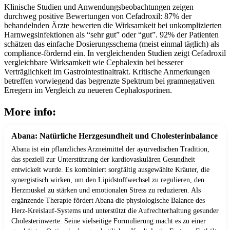
Klinische Studien und Anwendungsbeobachtungen zeigen
durchweg positive Bewertungen von Cefadroxil: 87% der
behandelnden Ärzte bewerten die Wirksamkeit bei unkomplizierten
Harnwegsinfektionen als “sehr gut” oder “gut”. 92% der Patienten
schätzen das einfache Dosierungsschema (meist einmal täglich) als
compliance-fördernd ein. In vergleichenden Studien zeigt Cefadroxil
vergleichbare Wirksamkeit wie Cephalexin bei besserer
Verträglichkeit im Gastrointestinaltrakt. Kritische Anmerkungen
betreffen vorwiegend das begrenzte Spektrum bei gramnegativen
Erregern im Vergleich zu neueren Cephalosporinen.
More info:
Abana: Natürliche Herzgesundheit und Cholesterinbalance
Abana ist ein pflanzliches Arzneimittel der ayurvedischen Tradition,
das speziell zur Unterstützung der kardiovaskulären Gesundheit
entwickelt wurde. Es kombiniert sorgfältig ausgewählte Kräuter, die
synergistisch wirken, um den Lipidstoffwechsel zu regulieren, den
Herzmuskel zu stärken und emotionalen Stress zu reduzieren. Als
ergänzende Therapie fördert Abana die physiologische Balance des
Herz-Kreislauf-Systems und unterstützt die Aufrechterhaltung gesunder
Cholesterinwerte. Seine vielseitige Formulierung macht es zu einer