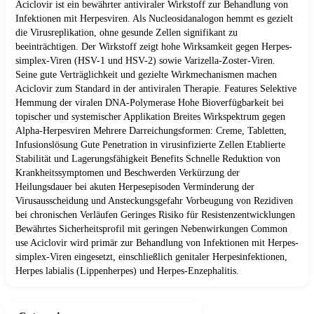
Aciclovir ist ein bewährter antiviraler Wirkstoff zur Behandlung von
Infektionen mit Herpesviren. Als Nucleosidanalogon hemmt es gezielt
die Virusreplikation, ohne gesunde Zellen signifikant zu
beeinträchtigen. Der Wirkstoff zeigt hohe Wirksamkeit gegen Herpes-
simplex-Viren (HSV-1 und HSV-2) sowie Varizella-Zoster-Viren.
Seine gute Verträglichkeit und gezielte Wirkmechanismen machen
Aciclovir zum Standard in der antiviralen Therapie. Features Selektive
Hemmung der viralen DNA-Polymerase Hohe Bioverfügbarkeit bei
topischer und systemischer Applikation Breites Wirkspektrum gegen
Alpha-Herpesviren Mehrere Darreichungsformen: Creme, Tabletten,
Infusionslösung Gute Penetration in virusinfizierte Zellen Etablierte
Stabilität und Lagerungsfähigkeit Benefits Schnelle Reduktion von
Krankheitssymptomen und Beschwerden Verkürzung der
Heilungsdauer bei akuten Herpesepisoden Verminderung der
Virusausscheidung und Ansteckungsgefahr Vorbeugung von Rezidiven
bei chronischen Verläufen Geringes Risiko für Resistenzentwicklungen
Bewährtes Sicherheitsprofil mit geringen Nebenwirkungen Common
use Aciclovir wird primär zur Behandlung von Infektionen mit Herpes-
simplex-Viren eingesetzt, einschließlich genitaler Herpesinfektionen,
Herpes labialis (Lippenherpes) und Herpes-Enzephalitis.