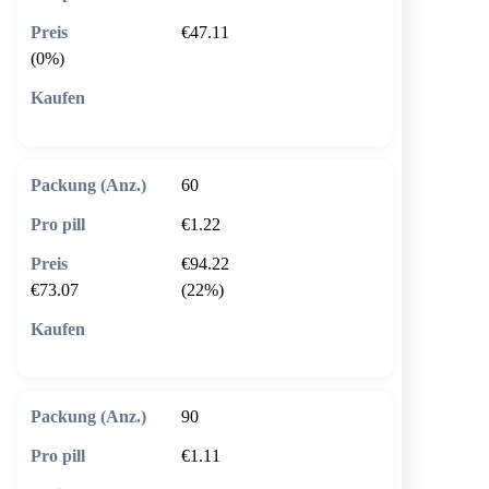
€47.11
(0%)
🛒 In den Warenkorb
60
€1.22
€94.22
€73.07
(22%)
🛒 In den Warenkorb
90
€1.11