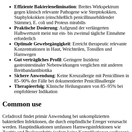
Effiziente Bakterienelimination
: Breites Wirkspektrum
gegen klinisch relevante Pathogene wie Streptokokken,
Staphylokokken (einschließlich penicillinasebildender
Stämme), E. coli und Proteus mirabilis
Praktische Dosierung
: Aufgrund der verlängerten
Halbwertszeit meist nur ein- bis zweimal tägliche Einnahme
erforderlich
Optimale Gewebegängigkeit
: Erreicht therapeutic relevante
Konzentrationen in Haut, Weichteilen, Tonsillen und
Harnwegen
Gut verträgliches Profil
: Geringere Inzidenz
gastrointestinaler Nebenwirkungen verglichen mit anderen
Breitbandantibiotika
Sichere Anwendung
: Keine Kreuzallergie mit Penicillinen in
85–90% der Fälle bei dokumentierter Penicillinallergie
Therapieerfolg
: Klinische Heilungsraten von 85–95% bei
empfohlener Indikation
Common use
Cefadroxil findet primär Anwendung bei unkomplizierten
bakteriellen Infektionen, die durch empfindliche Erreger verursacht
werden. Hauptindikationen umfassen Harnwegsinfektionen wie