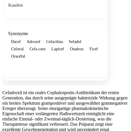
🛒 In den Warenkorb
Synonyme
Dacef
Adroxef
Cefacilina
Sefadol
Cefaval
Cefa-cure
Lapicef
Osadrox
Ficef
Oracéfal
Show more
Cefadroxil ist ein orales Cephalosporin-Antibiotikum der ersten
Generation, das durch seine ausgeprägte bakterizide Wirkung gegen
ein breites Spektrum grampositiver und ausgewählter gramnegativer
Erreger überzeugt. Seine einzigartige pharmakokinetische
Eigenschaft einer verlängerten Halbwertszeit ermöglicht eine
einfache Einmal- oder Zweimal-täglich-Dosierung, was die
Therapietreue signifikant verbessert. Das Präparat zeigt eine
exzellente Gewebepenetration und wird unverändert renal