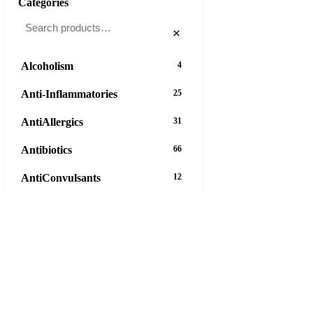
Categories
×
Alcoholism
4
Anti-Inflammatories
25
AntiAllergics
31
Antibiotics
66
AntiConvulsants
12
AntiDepressants
37
AntiFungals
8
AntiParasitics
11
AntiPsychotic
14