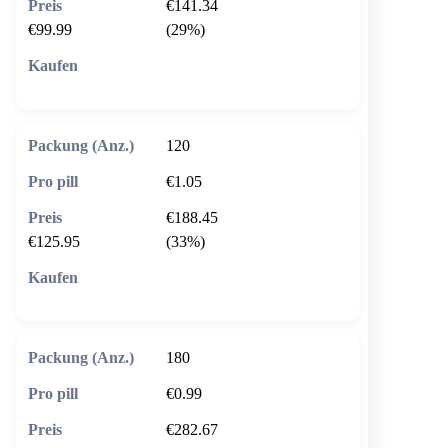
€141.34
€99.99
(29%)
🛒 In den Warenkorb
120
€1.05
€188.45
€125.95
(33%)
🛒 In den Warenkorb
180
€0.99
€282.67