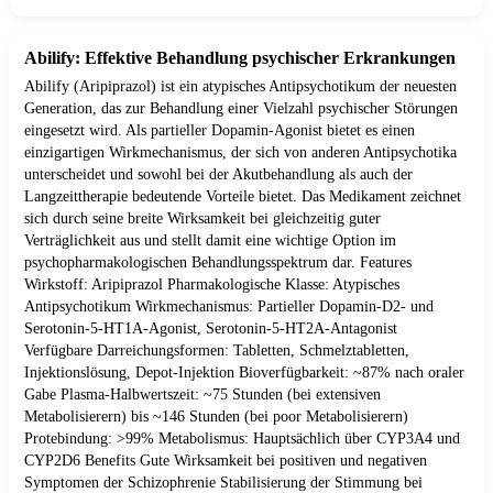
Abilify: Effektive Behandlung psychischer Erkrankungen
Abilify (Aripiprazol) ist ein atypisches Antipsychotikum der neuesten
Generation, das zur Behandlung einer Vielzahl psychischer Störungen
eingesetzt wird. Als partieller Dopamin-Agonist bietet es einen
einzigartigen Wirkmechanismus, der sich von anderen Antipsychotika
unterscheidet und sowohl bei der Akutbehandlung als auch der
Langzeittherapie bedeutende Vorteile bietet. Das Medikament zeichnet
sich durch seine breite Wirksamkeit bei gleichzeitig guter
Verträglichkeit aus und stellt damit eine wichtige Option im
psychopharmakologischen Behandlungsspektrum dar. Features
Wirkstoff: Aripiprazol Pharmakologische Klasse: Atypisches
Antipsychotikum Wirkmechanismus: Partieller Dopamin-D2- und
Serotonin-5-HT1A-Agonist, Serotonin-5-HT2A-Antagonist
Verfügbare Darreichungsformen: Tabletten, Schmelztabletten,
Injektionslösung, Depot-Injektion Bioverfügbarkeit: ~87% nach oraler
Gabe Plasma-Halbwertszeit: ~75 Stunden (bei extensiven
Metabolisierern) bis ~146 Stunden (bei poor Metabolisierern)
Protebindung: >99% Metabolismus: Hauptsächlich über CYP3A4 und
CYP2D6 Benefits Gute Wirksamkeit bei positiven und negativen
Symptomen der Schizophrenie Stabilisierung der Stimmung bei