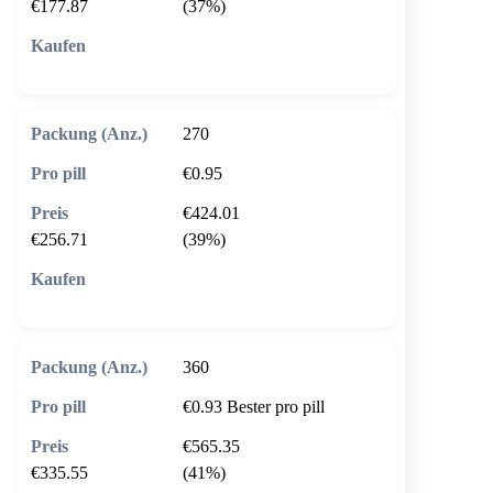
€177.87
(37%)
🛒 In den Warenkorb
270
€0.95
€424.01
€256.71
(39%)
🛒 In den Warenkorb
360
€0.93
Bester pro pill
€565.35
€335.55
(41%)