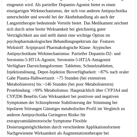
eingesetzt wird. Als partieller Dopamin-Agonist bietet es einen
einzigartigen Wirkmechanismus, der sich von anderen Antipsychotika
unterscheidet und sowohl bei der Akutbehandlung als auch der
Langzeittherapie bedeutende Vorteile bietet. Das Medikament zeichnet
sich durch seine breite Wirksamkeit bei gleichzeitig guter
Verträglichkeit aus und stellt damit eine wichtige Option im
psychopharmakologischen Behandlungsspektrum dar. Features
Wirkstoff: Aripiprazol Pharmakologische Klasse: Atypisches
Antipsychotikum Wirkmechanismus: Partieller Dopamin-D2- und
Serotonin-5-HT1A-Agonist, Serotonin-5-HT2A-Antagonist
Verfügbare Darreichungsformen: Tabletten, Schmelztabletten,
Injektionslösung, Depot-Injektion Bioverfügbarkeit: ~87% nach oraler
Gabe Plasma-Halbwertszeit: ~75 Stunden (bei extensiven
Metabolisierern) bis ~146 Stunden (bei poor Metabolisierern)
Protebindung: >99% Metabolismus: Hauptsächlich über CYP3A4 und
CYP2D6 Benefits Gute Wirksamkeit bei positiven und negativen
Symptomen der Schizophrenie Stabilisierung der Stimmung bei
bipolaren Störungen Günstiges metabolisches Profil im Vergleich zu
anderen Antipsychotika Geringeres Risiko für
extrapyramidalmotorische Symptome Flexible
Dosierungsmöglichkeiten durch verschiedene Applikationsformen
Nachgewiesene Wirksamkeit als Augmentationstherapie bei