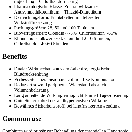
mg/0,3 mg + Chlorthalidon 15 mg
Pharmakologische Klasse: Zentral wirksames
Antisympathikotonikum + Thiazid-Diuretikum
Darreichungsform: Filmtabletten mit telisierter
Wirkstofffreisetzung
Packungsgrößen: 28, 50 und 100 Tabletten
Bioverfügbarkeit: Clonidin ~75%, Chlorthalidon ~65%
Eliminationshalbwertszeit: Clonidin 12-16 Stunden,
Chlorthalidon 40-60 Stunden
Benefits
Dualer Wirkmechanismus ermöglicht synergistische
Blutdrucksenkung
Verbesserte Therapieadhärenz durch fixe Kombination
Reduziert sowohl peripheren Widerstand als auch
Volumenbelastung
Lang anhaltende Wirkung ermöglicht Einmal-Tagesdosierung
Gute Steuerbarkeit der antihypertensiven Wirkung
Bewährtes Sicherheitsprofil bei langfristiger Anwendung
Common use
Combipres wird primär zur Behandlung der essentiellen Hypertonie