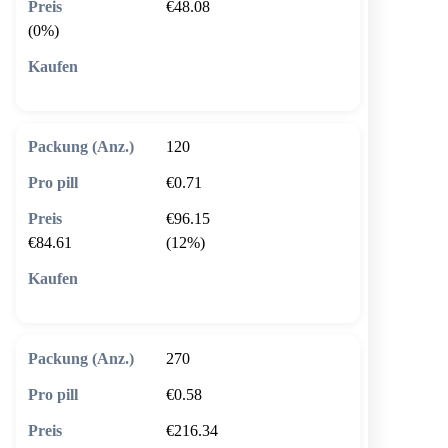
€48.08
(0%)
🛒 In den Warenkorb
120
€0.71
€96.15
€84.61
(12%)
🛒 In den Warenkorb
270
€0.58
€216.34