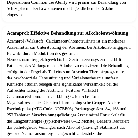
Depressionen Common use Abilify wird primär zur Behandlung von
Schizophrenie bei Erwachsenen und Jugendlichen ab 15 Jahren
eingesetzt.
Acamprol: Effektive Behandlung zur Alkoholentwöhnung
Acamprol (Wirkstoff: Calciumacetylhomotaurinat) ist ein modernes
Arzneimittel zur Unterstützung der Abstinenz bei Alkoholabhängigkeit.
Es wirkt durch Modulation des gestörten
Neurotransmittergleichgewichts im Zentralnervensystem und hilft
Patienten, das Verlangen nach Alkohol zu reduzieren. Die Behandlung
erfolgt in der Regel als Teil eines umfassenden Therapieprogramms,
das psychosoziale Unterstützung und Verhaltenstherapie umfasst.
Klinische Studien belegen eine signifikante Wirksamkeit bei der
Aufrechterhaltung der Abstinenz. Features Wirkstoff:
Calciumacetylhomotaurinat 333 mg Galenische Form:
Magensaftresistente Tabletten Pharmakologische Gruppe: Andere
Psycholeptika (ATC-Code: N07BB03) Packungsgrößen: 84, 168 und
252 Tabletten Verschreibungspflichtiges Arzneimittel Entwickelt für
die Langzeittherapie (typischerweise 6–12 Monate) Benefits Reduziert
das pathologische Verlangen nach Alkohol (Craving) Stabilisiert das
gestörte Neurotransmittergleichgewicht Unterstützt die