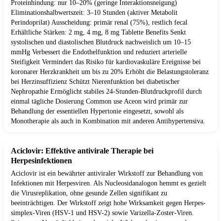
Proteinhindung: nur 10–20% (geringe Interaktionsneigung)
Eliminationshalbwertszeit: 3–10 Stunden (aktiver Metabolit
Perindoprilat) Ausscheidung: primär renal (75%), restlich fecal
Erhältliche Stärken: 2 mg, 4 mg, 8 mg Tablette Benefits Senkt
systolischen und diastolischen Blutdruck nachweislich um 10–15
mmHg Verbessert die Endothelfunktion und reduziert arterielle
Steifigkeit Vermindert das Risiko für kardiovaskuläre Ereignisse bei
koronarer Herzkrankheit um bis zu 20% Erhöht die Belastungstoleranz
bei Herzinsuffizienz Schützt Nierenfunktion bei diabetischer
Nephropathie Ermöglicht stabiles 24-Stunden-Blutdruckprofil durch
einmal tägliche Dosierung Common use Aceon wird primär zur
Behandlung der essentiellen Hypertonie eingesetzt, sowohl als
Monotherapie als auch in Kombination mit anderen Antihypertensiva.
Aciclovir: Effektive antivirale Therapie bei
Herpesinfektionen
Aciclovir ist ein bewährter antiviraler Wirkstoff zur Behandlung von
Infektionen mit Herpesviren. Als Nucleosidanalogon hemmt es gezielt
die Virusreplikation, ohne gesunde Zellen signifikant zu
beeinträchtigen. Der Wirkstoff zeigt hohe Wirksamkeit gegen Herpes-
simplex-Viren (HSV-1 und HSV-2) sowie Varizella-Zoster-Viren.