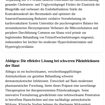
gesunder Cholesterin- und Triglyceridspiegel Fördert die Elastizität der
Blutgefäße und verbessert die Endothelfunktion Stärkt die
Kontraktionskraft des Herzmuskels und optimiert die
Sauerstoffausnutzung Reduziert oxidative Stressbelastung im
kardiovaskulären System Unterstützt die psychovegetative Balance bei
stressinduzierten Herzsymptomen Verbessert die Mikrozirkulation und
periphere Durchblutung Common use Abana wird primär zur
begleitenden Behandlung von Fettstoffwechselstörungen eingesetzt,
insbesondere bei leichter bis moderater Hypercholesterinämie und
Hypertriglyceridämie.
Abhigra: Die effektive Lösung bei schweren Pilzinfektionen
der Haut
Abhigra ist ein hochwirksames, verschreibungspflichtiges
Antimykotikum zur gezielten Behandlung schwerer
dermatomykotischer Infektionen. Entwickelt auf Basis modernster
pharmazeutischer Forschung, bietet dieses Präparat eine zuverlässige
Therapieoption bei therapieresistenten Pilzerkrankungen. Seine
innovative Formulierung gewährleistet eine tiefenwirksame Penetration
in betroffene Hautschichten und eine nachhaltige antimykotische
Wirkung. Klinische Studien belegen die überlegene Wirksamkeit