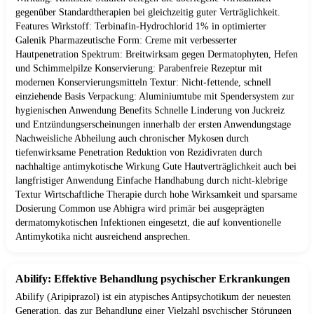
gegenüber Standardtherapien bei gleichzeitig guter Verträglichkeit.
Features Wirkstoff: Terbinafin-Hydrochlorid 1% in optimierter
Galenik Pharmazeutische Form: Creme mit verbesserter
Hautpenetration Spektrum: Breitwirksam gegen Dermatophyten, Hefen
und Schimmelpilze Konservierung: Parabenfreie Rezeptur mit
modernen Konservierungsmitteln Textur: Nicht-fettende, schnell
einziehende Basis Verpackung: Aluminiumtube mit Spendersystem zur
hygienischen Anwendung Benefits Schnelle Linderung von Juckreiz
und Entzündungserscheinungen innerhalb der ersten Anwendungstage
Nachweisliche Abheilung auch chronischer Mykosen durch
tiefenwirksame Penetration Reduktion von Rezidivraten durch
nachhaltige antimykotische Wirkung Gute Hautverträglichkeit auch bei
langfristiger Anwendung Einfache Handhabung durch nicht-klebrige
Textur Wirtschaftliche Therapie durch hohe Wirksamkeit und sparsame
Dosierung Common use Abhigra wird primär bei ausgeprägten
dermatomykotischen Infektionen eingesetzt, die auf konventionelle
Antimykotika nicht ausreichend ansprechen.
Abilify: Effektive Behandlung psychischer Erkrankungen
Abilify (Aripiprazol) ist ein atypisches Antipsychotikum der neuesten
Generation, das zur Behandlung einer Vielzahl psychischer Störungen