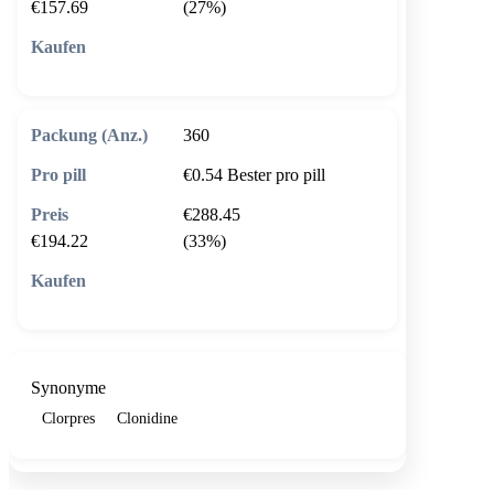
€157.69
(27%)
🛒 In den Warenkorb
360
€0.54
Bester pro pill
€288.45
€194.22
(33%)
🛒 In den Warenkorb
Synonyme
Clorpres
Clonidine