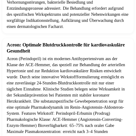
Verhornungsstörungen, bakterielle Besiedlung und
Entzündungsprozesse adressiert. Die Behandlung erfordert aufgrund
des spezifischen Wirkspektrums und potenzieller Nebenwirkungen eine
sorgfältige Indikationsstellung, Aufklärung und Überwachung durch
einen dermatologischen Facharzt.
Aceon: Optimale Blutdruckkontrolle für kardiovaskuläre
Gesundheit
Aceon (Perindopril) ist ein modernes Antihypertensivum aus der
Klasse der ACE-Hemmer, das speziell zur Behandlung der arteriellen
Hypertonie und zur Reduktion kardiovaskulärer Risiken entwickelt
wurde. Durch seine innovative Wirkstoffformulierung ermöglicht es
eine zuverlässige 24-Stunden-Blutdruckkontrolle mit nur einer
täglichen Einnahme. Klinische Studien belegen seine Wirksamkeit in
der Sekundärprävention bei Patienten mit stabiler koronarer
Herzkrankheit. Die substanzspezifische Gewebepenetration sorgt für
eine optimale Pharmakodynamik im Renin-Angiotensin-Aldosteron-
System. Features Wirkstoff: Perindopril-Erbumin (Prodrug)
Pharmakologische Klasse: ACE-Hemmer (Angiotensin-Converting-
Enzym-Hemmer) Bioverfügbarkeit: 65–75% nach oraler Gabe
Maximale Plasmakonzentration: erreicht nach 3–4 Stunden