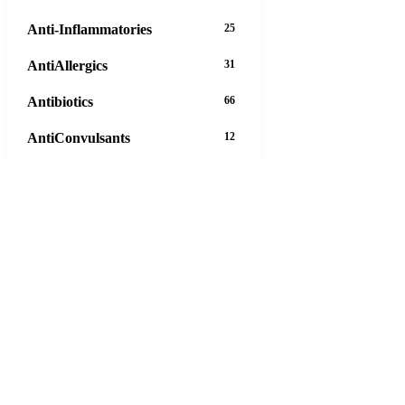
Anti-Inflammatories
25
AntiAllergics
31
Antibiotics
66
AntiConvulsants
12
AntiDepressants
37
AntiFungals
8
AntiParasitics
11
AntiPsychotic
14
AntiVirals
27
Anxiety
16
Arthritis
29