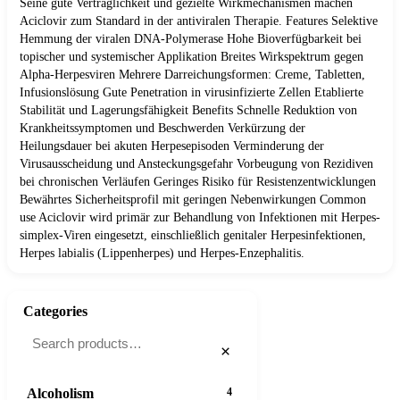
Seine gute Verträglichkeit und gezielte Wirkmechanismen machen
Aciclovir zum Standard in der antiviralen Therapie. Features Selektive
Hemmung der viralen DNA-Polymerase Hohe Bioverfügbarkeit bei
topischer und systemischer Applikation Breites Wirkspektrum gegen
Alpha-Herpesviren Mehrere Darreichungsformen: Creme, Tabletten,
Infusionslösung Gute Penetration in virusinfizierte Zellen Etablierte
Stabilität und Lagerungsfähigkeit Benefits Schnelle Reduktion von
Krankheitssymptomen und Beschwerden Verkürzung der
Heilungsdauer bei akuten Herpesepisoden Verminderung der
Virusausscheidung und Ansteckungsgefahr Vorbeugung von Rezidiven
bei chronischen Verläufen Geringes Risiko für Resistenzentwicklungen
Bewährtes Sicherheitsprofil mit geringen Nebenwirkungen Common
use Aciclovir wird primär zur Behandlung von Infektionen mit Herpes-
simplex-Viren eingesetzt, einschließlich genitaler Herpesinfektionen,
Herpes labialis (Lippenherpes) und Herpes-Enzephalitis.
Categories
×
Alcoholism
4