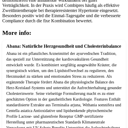
demonstrieren eine anhaltende Wirksamkeit bei guter
Verträglichkeit. In der Praxis wird Combipres häufig als effektive
Zweitlinientherapie bei therapieresistenter Hypertonie eingesetzt.
Besonders positiv wird die Einmal-Tagesgabe und die verbesserte
Compliance durch die fixe Kombination bewertet.
More info:
Abana: Natürliche Herzgesundheit und Cholesterinbalance
Abana ist ein pflanzliches Arzneimittel der ayurvedischen Tradition,
das speziell zur Unterstützung der kardiovaskulären Gesundheit
entwickelt wurde. Es kombiniert sorgfältig ausgewählte Kräuter, die
synergistisch wirken, um den Lipidstoffwechsel zu regulieren, den
Herzmuskel zu stärken und emotionalen Stress zu reduzieren. Als
ergänzende Therapie fördert Abana die physiologische Balance des
Herz-Kreislauf-Systems und unterstützt die Aufrechterhaltung gesunder
Cholesterinwerte. Seine vielseitige Formulierung macht es zu einer
geschätzten Option in der ganzheitlichen Kardiologie. Features Enthält
standardisierte Extrakte aus Terminalia arjuna, Withania somnifera und
Centella asiatica Antioxidative und lipidsenkende phytochemische
Profile Lactose- und glutenfreie Rezeptur GMP-zertifizierte
Herstellung unter pharmazeutischen Standards Klimaneutrale
Verpackung mit UV-Schutz Benefits Unterstützt die Aufrechterhaltung