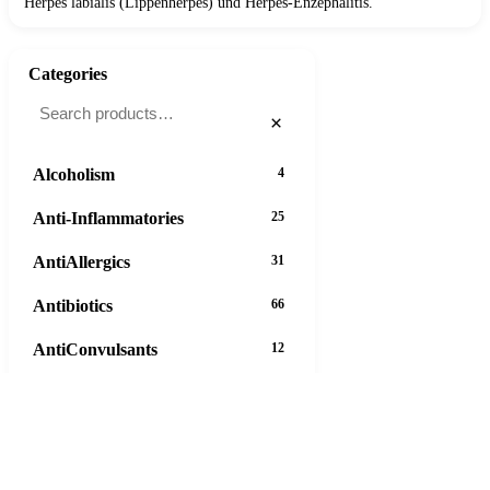
Herpes labialis (Lippenherpes) und Herpes-Enzephalitis.
Categories
×
Alcoholism
4
Anti-Inflammatories
25
AntiAllergics
31
Antibiotics
66
AntiConvulsants
12
AntiDepressants
37
AntiFungals
8
AntiParasitics
11