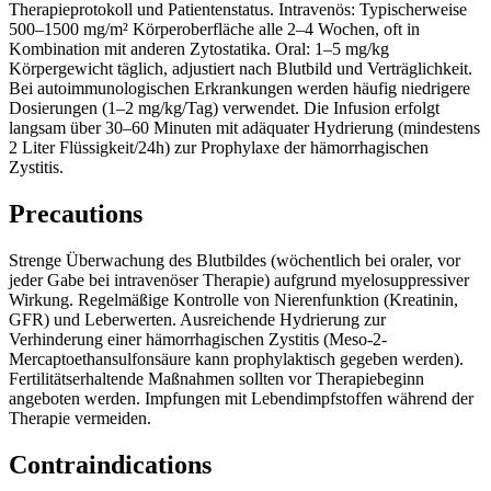
Therapieprotokoll und Patientenstatus. Intravenös: Typischerweise
500–1500 mg/m² Körperoberfläche alle 2–4 Wochen, oft in
Kombination mit anderen Zytostatika. Oral: 1–5 mg/kg
Körpergewicht täglich, adjustiert nach Blutbild und Verträglichkeit.
Bei autoimmunologischen Erkrankungen werden häufig niedrigere
Dosierungen (1–2 mg/kg/Tag) verwendet. Die Infusion erfolgt
langsam über 30–60 Minuten mit adäquater Hydrierung (mindestens
2 Liter Flüssigkeit/24h) zur Prophylaxe der hämorrhagischen
Zystitis.
Precautions
Strenge Überwachung des Blutbildes (wöchentlich bei oraler, vor
jeder Gabe bei intravenöser Therapie) aufgrund myelosuppressiver
Wirkung. Regelmäßige Kontrolle von Nierenfunktion (Kreatinin,
GFR) und Leberwerten. Ausreichende Hydrierung zur
Verhinderung einer hämorrhagischen Zystitis (Meso-2-
Mercaptoethansulfonsäure kann prophylaktisch gegeben werden).
Fertilitätserhaltende Maßnahmen sollten vor Therapiebeginn
angeboten werden. Impfungen mit Lebendimpfstoffen während der
Therapie vermeiden.
Contraindications