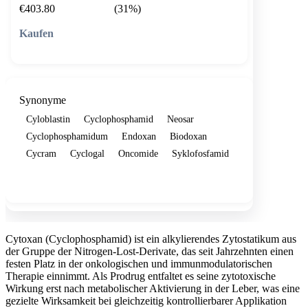
€403.80
(31%)
🛒 In den Warenkorb
Synonyme
Cyloblastin
Cyclophosphamid
Neosar
Cyclophosphamidum
Endoxan
Biodoxan
Cycram
Cyclogal
Oncomide
Syklofosfamid
Show more
Cytoxan (Cyclophosphamid) ist ein alkylierendes Zytostatikum aus
der Gruppe der Nitrogen-Lost-Derivate, das seit Jahrzehnten einen
festen Platz in der onkologischen und immunmodulatorischen
Therapie einnimmt. Als Prodrug entfaltet es seine zytotoxische
Wirkung erst nach metabolischer Aktivierung in der Leber, was eine
gezielte Wirksamkeit bei gleichzeitig kontrollierbarer Applikation