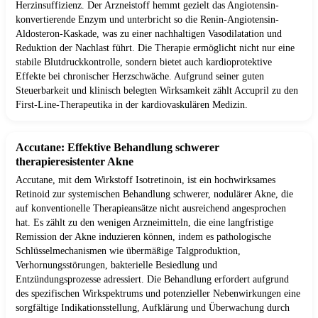
Herzinsuffizienz. Der Arzneistoff hemmt gezielt das Angiotensin-
konvertierende Enzym und unterbricht so die Renin-Angiotensin-
Aldosteron-Kaskade, was zu einer nachhaltigen Vasodilatation und
Reduktion der Nachlast führt. Die Therapie ermöglicht nicht nur eine
stabile Blutdruckkontrolle, sondern bietet auch kardioprotektive
Effekte bei chronischer Herzschwäche. Aufgrund seiner guten
Steuerbarkeit und klinisch belegten Wirksamkeit zählt Accupril zu den
First-Line-Therapeutika in der kardiovaskulären Medizin.
Accutane: Effektive Behandlung schwerer
therapieresistenter Akne
Accutane, mit dem Wirkstoff Isotretinoin, ist ein hochwirksames
Retinoid zur systemischen Behandlung schwerer, nodulärer Akne, die
auf konventionelle Therapieansätze nicht ausreichend angesprochen
hat. Es zählt zu den wenigen Arzneimitteln, die eine langfristige
Remission der Akne induzieren können, indem es pathologische
Schlüsselmechanismen wie übermäßige Talgproduktion,
Verhornungsstörungen, bakterielle Besiedlung und
Entzündungsprozesse adressiert. Die Behandlung erfordert aufgrund
des spezifischen Wirkspektrums und potenzieller Nebenwirkungen eine
sorgfältige Indikationsstellung, Aufklärung und Überwachung durch