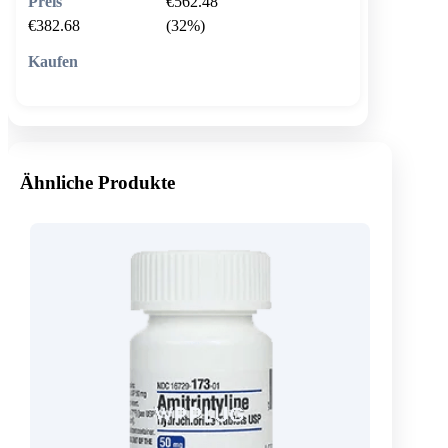
€562.48
€382.68
(32%)
🛒 In den Warenkorb
Ähnliche Produkte