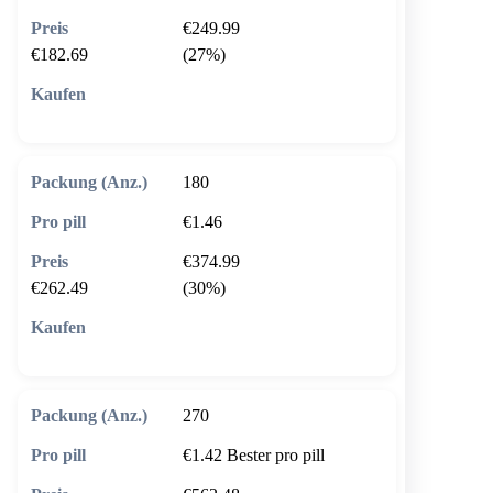
€249.99
€182.69
(27%)
🛒 In den Warenkorb
180
€1.46
€374.99
€262.49
(30%)
🛒 In den Warenkorb
270
€1.42
Bester pro pill