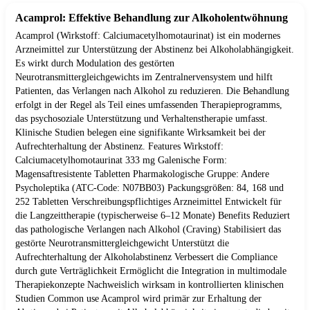
Acamprol: Effektive Behandlung zur Alkoholentwöhnung
Acamprol (Wirkstoff: Calciumacetylhomotaurinat) ist ein modernes
Arzneimittel zur Unterstützung der Abstinenz bei Alkoholabhängigkeit.
Es wirkt durch Modulation des gestörten
Neurotransmittergleichgewichts im Zentralnervensystem und hilft
Patienten, das Verlangen nach Alkohol zu reduzieren. Die Behandlung
erfolgt in der Regel als Teil eines umfassenden Therapieprogramms,
das psychosoziale Unterstützung und Verhaltenstherapie umfasst.
Klinische Studien belegen eine signifikante Wirksamkeit bei der
Aufrechterhaltung der Abstinenz. Features Wirkstoff:
Calciumacetylhomotaurinat 333 mg Galenische Form:
Magensaftresistente Tabletten Pharmakologische Gruppe: Andere
Psycholeptika (ATC-Code: N07BB03) Packungsgrößen: 84, 168 und
252 Tabletten Verschreibungspflichtiges Arzneimittel Entwickelt für
die Langzeittherapie (typischerweise 6–12 Monate) Benefits Reduziert
das pathologische Verlangen nach Alkohol (Craving) Stabilisiert das
gestörte Neurotransmittergleichgewicht Unterstützt die
Aufrechterhaltung der Alkoholabstinenz Verbessert die Compliance
durch gute Verträglichkeit Ermöglicht die Integration in multimodale
Therapiekonzepte Nachweislich wirksam in kontrollierten klinischen
Studien Common use Acamprol wird primär zur Erhaltung der