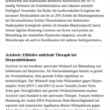
systolischen und diastolischen Blutdruck nachweislich um 10–15
mmHg Verbessert die Endothelfunktion und reduziert arterielle
Steifigkeit Vermindert das Risiko für kardiovaskuläre Ereignisse bei
koronarer Herzkrankheit um bis zu 20% Erhöht die Belastungstoleranz
bei Herzinsuffizienz Schützt Nierenfunktion bei diabetischer
Nephropathie Ermöglicht stabiles 24-Stunden-Blutdruckprofil durch
einmal tägliche Dosierung Common use Aceon wird primär zur
Behandlung der essentiellen Hypertonie eingesetzt, sowohl als
Monotherapie als auch in Kombination mit anderen Antihypertensiva.
Aciclovir: Effektive antivirale Therapie bei
Herpesinfektionen
Aciclovir ist ein bewährter antiviraler Wirkstoff zur Behandlung von
Infektionen mit Herpesviren. Als Nucleosidanalogon hemmt es gezielt
die Virusreplikation, ohne gesunde Zellen signifikant zu
beeinträchtigen. Der Wirkstoff zeigt hohe Wirksamkeit gegen Herpes-
simplex-Viren (HSV-1 und HSV-2) sowie Varizella-Zoster-Viren.
Seine gute Verträglichkeit und gezielte Wirkmechanismen machen
Aciclovir zum Standard in der antiviralen Therapie. Features Selektive
Hemmung der viralen DNA-Polymerase Hohe Bioverfügbarkeit bei
topischer und systemischer Applikation Breites Wirkspektrum gegen