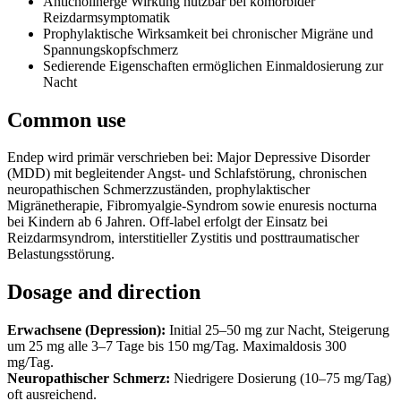
Anticholinerge Wirkung nutzbar bei komorbider
Reizdarmsymptomatik
Prophylaktische Wirksamkeit bei chronischer Migräne und
Spannungskopfschmerz
Sedierende Eigenschaften ermöglichen Einmaldosierung zur
Nacht
Common use
Endep wird primär verschrieben bei: Major Depressive Disorder
(MDD) mit begleitender Angst- und Schlafstörung, chronischen
neuropathischen Schmerzzuständen, prophylaktischer
Migränetherapie, Fibromyalgie-Syndrom sowie enuresis nocturna
bei Kindern ab 6 Jahren. Off-label erfolgt der Einsatz bei
Reizdarmsyndrom, interstitieller Zystitis und posttraumatischer
Belastungsstörung.
Dosage and direction
Erwachsene (Depression):
Initial 25–50 mg zur Nacht, Steigerung
um 25 mg alle 3–7 Tage bis 150 mg/Tag. Maximaldosis 300
mg/Tag.
Neuropathischer Schmerz:
Niedrigere Dosierung (10–75 mg/Tag)
oft ausreichend.