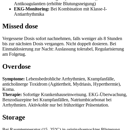
Antikoagulantien (erhöhte Blutungsneigung)
EKG-Monitoring:
Bei Kombination mit Klasse-I-
Antiarrhythmika
Missed dose
Vergessene Dosis sofort nachnehmen, falls weniger als 8 Stunden
bis zur nächsten Dosis vergangen. Nicht doppelt dosieren. Bei
Einmaldosierung zur Nacht: Auslassung tolerabel, Regularisierung
am Folgetag.
Overdose
Symptome:
Lebensbedrohliche Arrhythmien, Krampfanfälle,
anticholinerge Toxidrom (Agitiertheit, Mydriasis, Hyperthermie),
Koma.
Therapie:
Sofortige Krankenhauseinweisung. EKG-Überwachung,
Benzodiazepine bei Krampfanfällen, Natriumbicarbonat bei
Arrhythmien. Aktivkohle nur bei frühzeitiger Präsentation.
Storage
Bei Raumtemperatur (15–25°C) in originalverpackter Blisterung