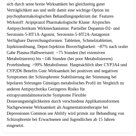
sich durch seine breite Wirksamkeit bei gleichzeitig guter
Verträglichkeit aus und stellt damit eine wichtige Option im
psychopharmakologischen Behandlungsspektrum dar. Features
Wirkstoff: Aripiprazol Pharmakologische Klasse: Atypisches
Antipsychotikum Wirkmechanismus: Partieller Dopamin-D2- und
Serotonin-5-HT1A-Agonist, Serotonin-5-HT2A-Antagonist
Verfügbare Darreichungsformen: Tabletten, Schmelztabletten,
Injektionslösung, Depot-Injektion Bioverfügbarkeit: ~87% nach oraler
Gabe Plasma-Halbwertszeit: ~75 Stunden (bei extensiven
Metabolisierern) bis ~146 Stunden (bei poor Metabolisierern)
Protebindung: >99% Metabolismus: Hauptsächlich über CYP3A4 und
CYP2D6 Benefits Gute Wirksamkeit bei positiven und negativen
Symptomen der Schizophrenie Stabilisierung der Stimmung bei
bipolaren Störungen Günstiges metabolisches Profil im Vergleich zu
anderen Antipsychotika Geringeres Risiko für
extrapyramidalmotorische Symptome Flexible
Dosierungsmöglichkeiten durch verschiedene Applikationsformen
Nachgewiesene Wirksamkeit als Augmentationstherapie bei
Depressionen Common use Abilify wird primär zur Behandlung von
Schizophrenie bei Erwachsenen und Jugendlichen ab 15 Jahren
eingesetzt.