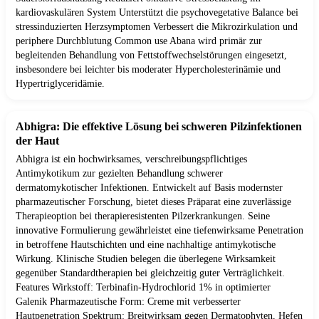
kardiovaskulären System Unterstützt die psychovegetative Balance bei
stressinduzierten Herzsymptomen Verbessert die Mikrozirkulation und
periphere Durchblutung Common use Abana wird primär zur
begleitenden Behandlung von Fettstoffwechselstörungen eingesetzt,
insbesondere bei leichter bis moderater Hypercholesterinämie und
Hypertriglyceridämie.
Abhigra: Die effektive Lösung bei schweren Pilzinfektionen
der Haut
Abhigra ist ein hochwirksames, verschreibungspflichtiges
Antimykotikum zur gezielten Behandlung schwerer
dermatomykotischer Infektionen. Entwickelt auf Basis modernster
pharmazeutischer Forschung, bietet dieses Präparat eine zuverlässige
Therapieoption bei therapieresistenten Pilzerkrankungen. Seine
innovative Formulierung gewährleistet eine tiefenwirksame Penetration
in betroffene Hautschichten und eine nachhaltige antimykotische
Wirkung. Klinische Studien belegen die überlegene Wirksamkeit
gegenüber Standardtherapien bei gleichzeitig guter Verträglichkeit.
Features Wirkstoff: Terbinafin-Hydrochlorid 1% in optimierter
Galenik Pharmazeutische Form: Creme mit verbesserter
Hautpenetration Spektrum: Breitwirksam gegen Dermatophyten, Hefen