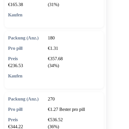
€165.38
(31%)
🛒 In den Warenkorb
180
€1.31
€357.68
€236.53
(34%)
🛒 In den Warenkorb
270
€1.27
Bester pro pill
€536.52
€344.22
(36%)