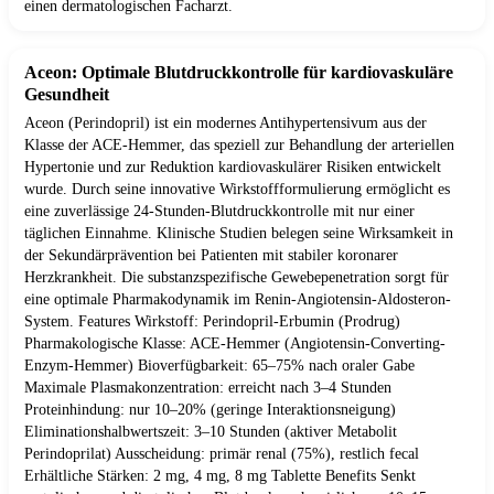
einen dermatologischen Facharzt.
Aceon: Optimale Blutdruckkontrolle für kardiovaskuläre
Gesundheit
Aceon (Perindopril) ist ein modernes Antihypertensivum aus der
Klasse der ACE-Hemmer, das speziell zur Behandlung der arteriellen
Hypertonie und zur Reduktion kardiovaskulärer Risiken entwickelt
wurde. Durch seine innovative Wirkstoffformulierung ermöglicht es
eine zuverlässige 24-Stunden-Blutdruckkontrolle mit nur einer
täglichen Einnahme. Klinische Studien belegen seine Wirksamkeit in
der Sekundärprävention bei Patienten mit stabiler koronarer
Herzkrankheit. Die substanzspezifische Gewebepenetration sorgt für
eine optimale Pharmakodynamik im Renin-Angiotensin-Aldosteron-
System. Features Wirkstoff: Perindopril-Erbumin (Prodrug)
Pharmakologische Klasse: ACE-Hemmer (Angiotensin-Converting-
Enzym-Hemmer) Bioverfügbarkeit: 65–75% nach oraler Gabe
Maximale Plasmakonzentration: erreicht nach 3–4 Stunden
Proteinhindung: nur 10–20% (geringe Interaktionsneigung)
Eliminationshalbwertszeit: 3–10 Stunden (aktiver Metabolit
Perindoprilat) Ausscheidung: primär renal (75%), restlich fecal
Erhältliche Stärken: 2 mg, 4 mg, 8 mg Tablette Benefits Senkt