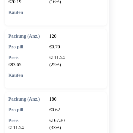
€70.19
(16%)
🛒 In den Warenkorb
120
€0.70
€111.54
€83.65
(25%)
🛒 In den Warenkorb
180
€0.62
€167.30
€111.54
(33%)