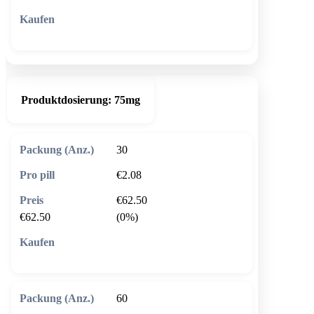
🛒 In den Warenkorb
Produktdosierung:
75mg
30
€2.08
€62.50
€62.50
(0%)
🛒 In den Warenkorb
60