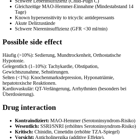
Schwere Leberinsuffizienz (Child-Pugh C)
Gleichzeitige MAO-Hemmer-Einnahme (Mindestabstand 14
Tage)
Known hypersensitivity to tricyclic antidepressants
Akute Delirzustände
Schwere Niereninsuffizienz (GFR <30 ml/min)
Possible side effect
Häufig (>10%): Sedierung, Mundtrockenheit, Orthostatische
Hypotonie.
Gelegentlich (1–10%): Tachykardie, Obstipation,
Gewichtszunahme, Sehstörungen.
Selten (<1%): Knochenmarksdepression, Hyponatriämie,
hepatotoxische Reaktionen.
Kardiovaskulär: QT-Verlängerung, Arrhythmien (besonders bei
Überdosierung).
Drug interaction
Kontraindiziert:
MAO-Hemmer (Serotoninsyndrom-Risiko)
Wesentlich:
SSRI/SNRI (erhöhtes Serotoninsyndrom-Risiko)
Kritisch:
Chinidin, Cimetidin (erhöhte TZA-Spiegel)
Vorsicht:
Anticholinergika (additive Effekte),