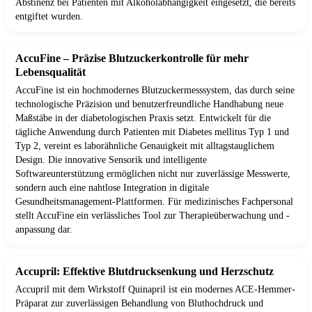
Abstinenz bei Patienten mit Alkoholabhängigkeit eingesetzt, die bereits
entgiftet wurden.
AccuFine – Präzise Blutzuckerkontrolle für mehr
Lebensqualität
AccuFine ist ein hochmodernes Blutzuckermesssystem, das durch seine
technologische Präzision und benutzerfreundliche Handhabung neue
Maßstäbe in der diabetologischen Praxis setzt. Entwickelt für die
tägliche Anwendung durch Patienten mit Diabetes mellitus Typ 1 und
Typ 2, vereint es laborähnliche Genauigkeit mit alltagstauglichem
Design. Die innovative Sensorik und intelligente
Softwareunterstützung ermöglichen nicht nur zuverlässige Messwerte,
sondern auch eine nahtlose Integration in digitale
Gesundheitsmanagement-Plattformen. Für medizinisches Fachpersonal
stellt AccuFine ein verlässliches Tool zur Therapieüberwachung und -
anpassung dar.
Accupril: Effektive Blutdrucksenkung und Herzschutz
Accupril mit dem Wirkstoff Quinapril ist ein modernes ACE-Hemmer-
Präparat zur zuverlässigen Behandlung von Bluthochdruck und