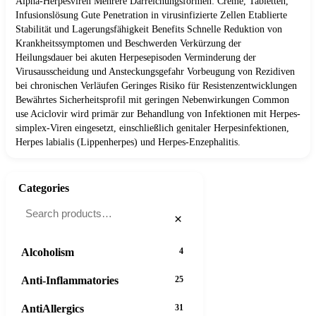
Alpha-Herpesviren Mehrere Darreichungsformen: Creme, Tabletten,
Infusionslösung Gute Penetration in virusinfizierte Zellen Etablierte
Stabilität und Lagerungsfähigkeit Benefits Schnelle Reduktion von
Krankheitssymptomen und Beschwerden Verkürzung der
Heilungsdauer bei akuten Herpesepisoden Verminderung der
Virusausscheidung und Ansteckungsgefahr Vorbeugung von Rezidiven
bei chronischen Verläufen Geringes Risiko für Resistenzentwicklungen
Bewährtes Sicherheitsprofil mit geringen Nebenwirkungen Common
use Aciclovir wird primär zur Behandlung von Infektionen mit Herpes-
simplex-Viren eingesetzt, einschließlich genitaler Herpesinfektionen,
Herpes labialis (Lippenherpes) und Herpes-Enzephalitis.
Categories
×
Alcoholism
4
Anti-Inflammatories
25
AntiAllergics
31