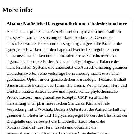
More info:
Abana: Natürliche Herzgesundheit und Cholesterinbalance
Abana ist ein pflanzliches Arzneimittel der ayurvedischen Tradition,
das speziell zur Unterstützung der kardiovaskulären Gesundheit
entwickelt wurde. Es kombiniert sorgfältig ausgewählte Kräuter, die
synergistisch wirken, um den Lipidstoffwechsel zu regulieren, den
Herzmuskel zu stärken und emotionalen Stress zu reduzieren. Als
ergänzende Therapie fördert Abana die physiologische Balance des
Herz-Kreislauf-Systems und unterstützt die Aufrechterhaltung gesunder
Cholesterinwerte. Seine vielseitige Formulierung macht es zu einer
geschätzten Option in der ganzheitlichen Kardiologie. Features Enthält
standardisierte Extrakte aus Terminalia arjuna, Withania somnifera und
Centella asiatica Antioxidative und lipidsenkende phytochemische
Profile Lactose- und glutenfreie Rezeptur GMP-zertifizierte
Herstellung unter pharmazeutischen Standards Klimaneutrale
Verpackung mit UV-Schutz Benefits Unterstützt die Aufrechterhaltung
gesunder Cholesterin- und Triglyceridspiegel Fördert die Elastizität der
Blutgefäße und verbessert die Endothelfunktion Stärkt die
Kontraktionskraft des Herzmuskels und optimiert die
Sauerstoffausnutzung Reduziert oxidative Stressbelastung im