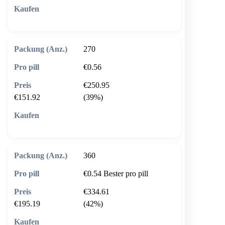
🛒 In den Warenkorb
270
€0.56
€250.95
€151.92
(39%)
🛒 In den Warenkorb
360
€0.54
Bester pro pill
€334.61
€195.19
(42%)