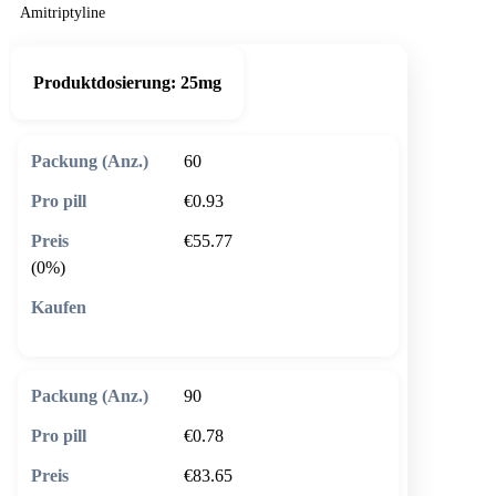
Amitriptyline
Produktdosierung:
25mg
60
€0.93
€55.77
(0%)
🛒 In den Warenkorb
90
€0.78
€83.65