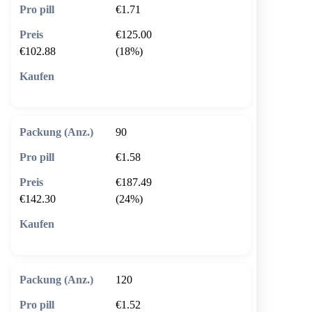
€1.71
€125.00
€102.88
(18%)
🛒 In den Warenkorb
90
€1.58
€187.49
€142.30
(24%)
🛒 In den Warenkorb
120
€1.52