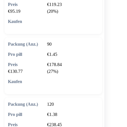
€119.23
€95.19
(20%)
🛒 In den Warenkorb
90
€1.45
€178.84
€130.77
(27%)
🛒 In den Warenkorb
120
€1.38
€238.45