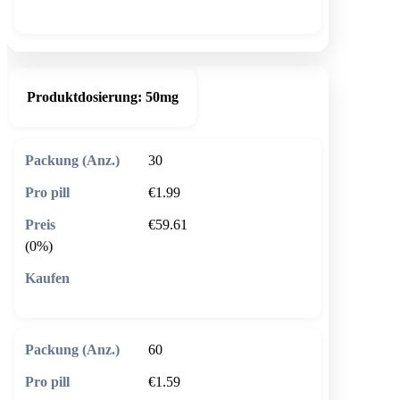
🛒 In den Warenkorb
Produktdosierung:
50mg
30
€1.99
€59.61
(0%)
🛒 In den Warenkorb
60
€1.59