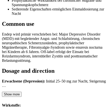
Prophylaktische Wirksamkeit bei chronischer Migräne und
Spannungskopfschmerz
Sedierende Eigenschaften ermöglichen Einmaldosierung zur
Nacht
Common use
Endep wird primär verschrieben bei: Major Depressive Disorder
(MDD) mit begleitender Angst- und Schlafstörung, chronischen
neuropathischen Schmerzzuständen, prophylaktischer
Migränetherapie, Fibromyalgie-Syndrom sowie enuresis nocturna
bei Kindern ab 6 Jahren. Off-label erfolgt der Einsatz bei
Reizdarmsyndrom, interstitieller Zystitis und posttraumatischer
Belastungsstörung.
Dosage and direction
Erwachsene (Depression):
Initial 25–50 mg zur Nacht, Steigerung
…
Show more
Wirkstoffe: