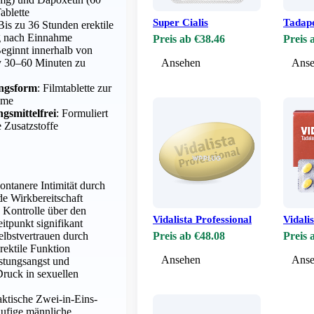
ablette
Super Cialis
Tadap
 Bis zu 36 Stunden erektile
g nach Einnahme
Preis ab €38.46
Preis 
Beginnt innerhalb von
y 30–60 Minuten zu
Ansehen
Anse
ngsform
: Filmtablette zur
hme
gsmittelfrei
: Formuliert
 Zusatzstoffe
ontanere Intimität durch
de Wirkbereitschaft
e Kontrolle über den
Vidalista Professional
Vidali
itpunkt signifikant
Selbstvertrauen durch
Preis ab €48.08
Preis 
rektile Funktion
Ansehen
Anse
stungsangst und
ruck in sexuellen
raktische Zwei-in-Eins-
äufige männliche