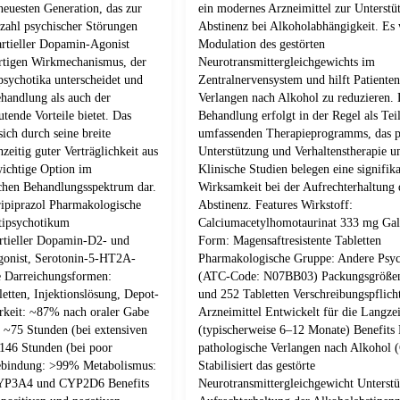
euesten Generation, das zur
ein modernes Arzneimittel zur Unterstü
zahl psychischer Störungen
Abstinenz bei Alkoholabhängigkeit. Es 
partieller Dopamin-Agonist
Modulation des gestörten
gartigen Wirkmechanismus, der
Neurotransmittergleichgewichts im
psychotika unterscheidet und
Zentralnervensystem und hilft Patienten
handlung als auch der
Verlangen nach Alkohol zu reduzieren. 
tende Vorteile bietet. Das
Behandlung erfolgt in der Regel als Teil
ich durch seine breite
umfassenden Therapieprogramms, das p
zeitig guter Verträglichkeit aus
Unterstützung und Verhaltenstherapie u
wichtige Option im
Klinische Studien belegen eine signifik
hen Behandlungsspektrum dar.
Wirksamkeit bei der Aufrechterhaltung 
ripiprazol Pharmakologische
Abstinenz. Features Wirkstoff:
tipsychotikum
Calciumacetylhomotaurinat 333 mg Gal
rtieller Dopamin-D2- und
Form: Magensaftresistente Tabletten
onist, Serotonin-5-HT2A-
Pharmakologische Gruppe: Andere Psyc
e Darreichungsformen:
(ATC-Code: N07BB03) Packungsgrößen
letten, Injektionslösung, Depot-
und 252 Tabletten Verschreibungspflich
rkeit: ~87% nach oraler Gabe
Arzneimittel Entwickelt für die Langzei
 ~75 Stunden (bei extensiven
(typischerweise 6–12 Monate) Benefits 
~146 Stunden (bei poor
pathologische Verlangen nach Alkohol 
tebindung: >99% Metabolismus:
Stabilisiert das gestörte
CYP3A4 und CYP2D6 Benefits
Neurotransmittergleichgewicht Unterstü