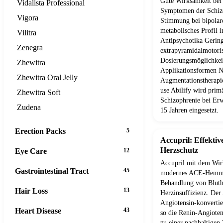
Gute Wirksamkeit bei 
Vidalista Professional
Symptomen der Schizo
Vigora
Stimmung bei bipolar
metabolisches Profil 
Vilitra
Antipsychotika Gering
Zenegra
extrapyramidalmotori
Dosierungsmöglichkei
Zhewitra
Applikationsformen N
Zhewitra Oral Jelly
Augmentationstherap
use Abilify wird prim
Zhewitra Soft
Schizophrenie bei Er
Zudena
15 Jahren eingesetzt.
Erection Packs
5
Accupril: Effekti
Herzschutz
Eye Care
12
Accupril mit dem Wirk
Gastrointestinal Tract
45
modernes ACE-Hemmer
Behandlung von Blut
Hair Loss
13
Herzinsuffizienz. Der
Angiotensin-konverti
Heart Disease
43
so die Renin-Angiote
zu einer nachhaltigen