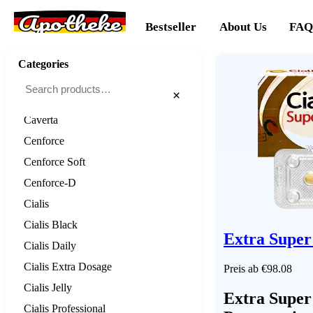
Apotheke
Alprostadil
Bestseller
About Us
FAQ
Apcalis SX Oral Jelly
Assurans
Categories
Aurogra
×
Avana
Caverta
Cenforce
Cenforce Soft
Cenforce-D
Cialis
Cialis Black
Extra Super 
Cialis Daily
Cialis Extra Dosage
Preis ab €98.08
Cialis Jelly
Extra Super 
Cialis Professional