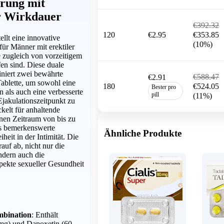
erung mit
r Wirkdauer
€392.32
120
€2.95
€353.85
ellt eine innovative
(10%)
ür Männer mit erektiler
e zugleich von vorzeitigem
en sind. Diese duale
niert zwei bewährte
€588.47
€2.91
Tablette, um sowohl eine
180
€524.05
Bester pro
n als auch eine verbesserte
pill
(11%)
Ejakulationszeitpunkt zu
kelt für anhaltende
nen Zeitraum von bis zu
es bemerkenswerte
Ähnliche Produkte
heit in der Intimität. Die
auf ab, nicht nur die
ndern auch die
ekte sexueller Gesundheit
mbination
: Enthält
 mg) und Dapoxetin (60