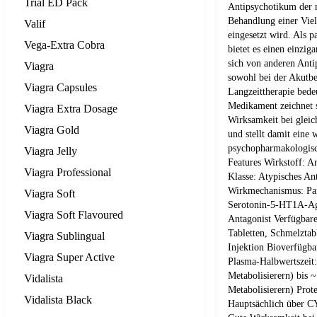
Trial ED Pack
Antipsychotikum der n
Behandlung einer Viel
Valif
eingesetzt wird. Als 
Vega-Extra Cobra
bietet es einen einzi
sich von anderen Anti
Viagra
sowohl bei der Akutbe
Viagra Capsules
Langzeittherapie bedeu
Medikament zeichnet s
Viagra Extra Dosage
Wirksamkeit bei gleich
Viagra Gold
und stellt damit eine 
psychopharmakologisc
Viagra Jelly
Features Wirkstoff: A
Viagra Professional
Klasse: Atypisches An
Wirkmechanismus: Pa
Viagra Soft
Serotonin-5-HT1A-Ag
Viagra Soft Flavoured
Antagonist Verfügbar
Tabletten, Schmelztab
Viagra Sublingual
Injektion Bioverfügba
Viagra Super Active
Plasma-Halbwertszeit:
Metabolisierern) bis 
Vidalista
Metabolisierern) Pro
Vidalista Black
Hauptsächlich über 