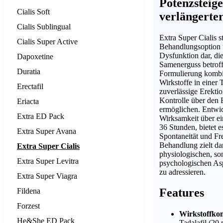
Potenzsteig
Cialis Soft
verlängerte
Cialis Sublingual
Extra Super Cialis st
Cialis Super Active
Behandlungsoption f
Dysfunktion dar, di
Dapoxetine
Samenerguss betroff
Duratia
Formulierung kombi
Wirkstoffe in einer 
Erectafil
zuverlässige Erektio
Kontrolle über den 
Eriacta
ermöglichen. Entwic
Extra ED Pack
Wirksamkeit über ei
36 Stunden, bietet 
Extra Super Avana
Spontaneität und Frei
Behandlung zielt dar
Extra Super Cialis
physiologischen, so
Extra Super Levitra
psychologischen Asp
zu adressieren.
Extra Super Viagra
Features
Fildena
Forzest
Wirkstoffko
He&She ED Pack
Tadalafil (20