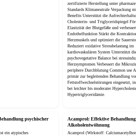
zertifizierte Herstellung unter pharmaze
Standards Klimaneutrale Verpackung m
Benefits Unterstützt die Aufrechterhalt
Cholesterin- und Triglyceridspiegel För
Elastizität der Blutgefäße und verbesser
Endothelfunktion Stärkt die Kontraktio
Herzmuskels und optimiert die Sauerst
Reduziert oxidative Stressbelastung im
kardiovaskulären System Unterstützt di
psychovegetative Balance bei stressindu
Herzsymptomen Verbessert die Mikrozir
periphere Durchblutung Common use A
primär zur begleitenden Behandlung vo
Fettstoffwechselstörungen eingesetzt, i
bei leichter bis moderater Hypercholes
Hypertriglyceridämie.
 Behandlung psychischer
Acamprol: Effektive Behandlung
Alkoholentwöhnung
st ein atypisches
Acamprol (Wirkstoff: Calciumacetylhom