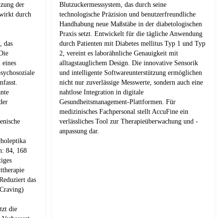
tzung der
Blutzuckermesssystem, das durch seine
wirkt durch
technologische Präzision und benutzerfreundliche
Handhabung neue Maßstäbe in der diabetologischen
Praxis setzt. Entwickelt für die tägliche Anwendung
, das
durch Patienten mit Diabetes mellitus Typ 1 und Typ
Die
2, vereint es laborähnliche Genauigkeit mit
 eines
alltagstauglichem Design. Die innovative Sensorik
sychosoziale
und intelligente Softwareunterstützung ermöglichen
mfasst.
nicht nur zuverlässige Messwerte, sondern auch eine
ante
nahtlose Integration in digitale
der
Gesundheitsmanagement-Plattformen. Für
medizinisches Fachpersonal stellt AccuFine ein
enische
verlässliches Tool zur Therapieüberwachung und -
anpassung dar.
holeptika
: 84, 168
tiges
ttherapie
Reduziert das
(Craving)
tzt die