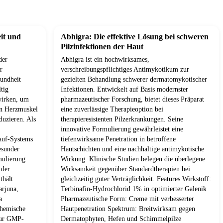
it und
Abhigra: Die effektive Lösung bei schweren
Pilzinfektionen der Haut
der
Abhigra ist ein hochwirksames,
r
verschreibungspflichtiges Antimykotikum zur
sundheit
gezielten Behandlung schwerer dermatomykotischer
tig
Infektionen. Entwickelt auf Basis modernster
 wirken, um
pharmazeutischer Forschung, bietet dieses Präparat
en Herzmuskel
eine zuverlässige Therapieoption bei
duzieren. Als
therapieresistenten Pilzerkrankungen. Seine
innovative Formulierung gewährleistet eine
lauf-Systems
tiefenwirksame Penetration in betroffene
esunder
Hautschichten und eine nachhaltige antimykotische
mulierung
Wirkung. Klinische Studien belegen die überlegene
 der
Wirksamkeit gegenüber Standardtherapien bei
thält
gleichzeitig guter Verträglichkeit. Features Wirkstoff:
arjuna,
Terbinafin-Hydrochlorid 1% in optimierter Galenik
a
Pharmazeutische Form: Creme mit verbesserter
chemische
Hautpenetration Spektrum: Breitwirksam gegen
ptur GMP-
Dermatophyten, Hefen und Schimmelpilze