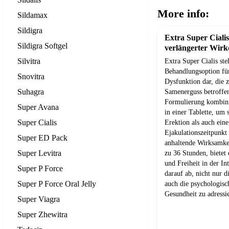
More info:
Sildamax
Sildigra
Extra Super Cialis
Sildigra Softgel
verlängerter Wir
Silvitra
Extra Super Cialis ste
Behandlungsoption für
Snovitra
Dysfunktion dar, die 
Suhagra
Samenerguss betroffen
Formulierung kombini
Super Avana
in einer Tablette, um 
Super Cialis
Erektion als auch eine
Ejakulationszeitpunkt
Super ED Pack
anhaltende Wirksamkei
Super Levitra
zu 36 Stunden, bietet
und Freiheit in der In
Super P Force
darauf ab, nicht nur d
Super P Force Oral Jelly
auch die psychologisc
Gesundheit zu adressi
Super Viagra
Super Zhewitra