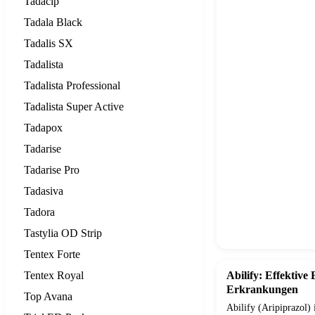
Tadacip
Tadala Black
Tadalis SX
Tadalista
Tadalista Professional
Tadalista Super Active
Tadapox
Tadarise
Tadarise Pro
Tadasiva
Tadora
Tastylia OD Strip
Tentex Forte
Tentex Royal
Abilify: Effektive
Erkrankungen
Top Avana
Abilify (Aripiprazol) i