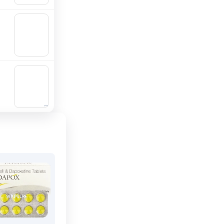
🛒 In
den
Waren
korb
🛒 In
den
Waren
korb