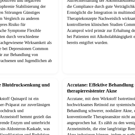
positiven und negativen
Aufrechterhaltung der Alkoholabstinenz
phrenie Stabilisierung der
die Compliance durch gute Verträglichk
en Störungen Günstiges
Ermöglicht die Integration in multimod
im Vergleich zu anderen
Therapiekonzepte Nachweislich wirksa
eres Risiko für
kontrollierten klinischen Studien Com
sche Symptome Flexible
Acamprol wird primär zur Erhaltung de
ten durch verschiedene
bei Patienten mit Alkoholabhängigkeit e
achgewiesene Wirksamkeit als
bereits entgiftet wurden.
ie bei Depressionen Common
är zur Behandlung von
wachsenen und Jugendlichen ab
ve Blutdrucksenkung und
Accutane: Effektive Behandlung
therapieresistenter Akne
stoff Quinapril ist ein
Accutane, mit dem Wirkstoff Isotretinoin
-Präparat zur zuverlässigen
hochwirksames Retinoid zur systemisch
hochdruck und
Behandlung schwerer, nodulärer Akne, 
 Arzneistoff hemmt gezielt das
konventionelle Therapieansätze nicht a
erende Enzym und unterbricht
angesprochen hat. Es zählt zu den weni
nsin-Aldosteron-Kaskade, was
Arzneimitteln, die eine langfristige Rem
 Vasodilatation und Reduktion
Akne induzieren können, indem es path