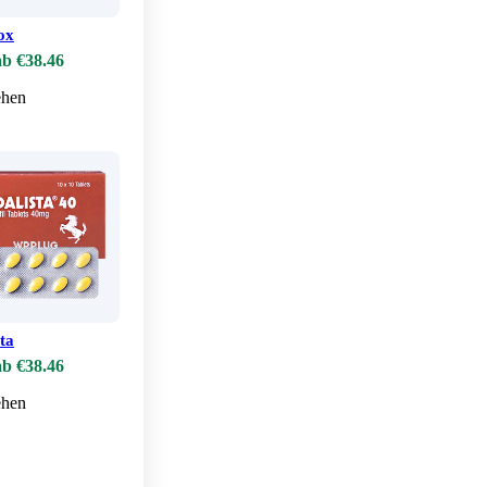
ox
ab €38.46
hen
sta
ab €38.46
hen