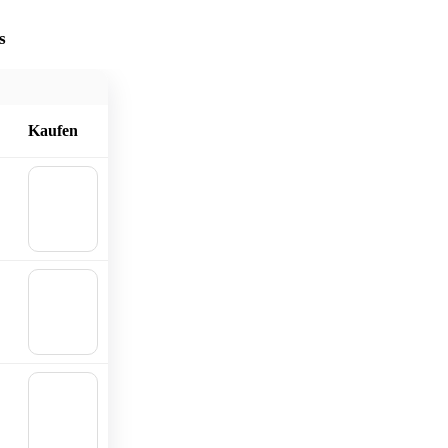
s
Kaufen
🛒 In
den
Waren
korb
🛒 In
den
Waren
korb
🛒 In
den
Waren
korb