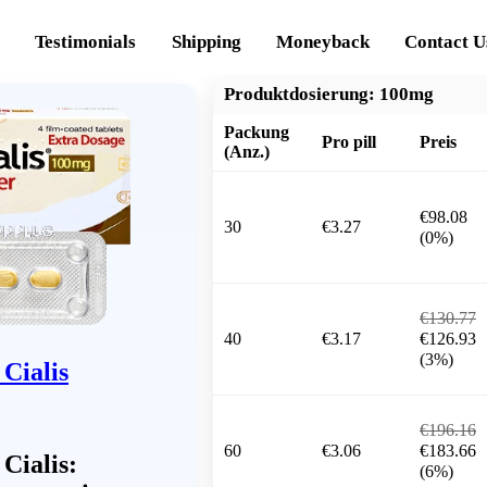
Testimonials
Shipping
Moneyback
Contact U
Produktdosierung:
100mg
Packung
Pro pill
Preis
(Anz.)
€98.08
30
€3.27
(0%)
€130.77
40
€3.17
€126.93
(3%)
Cialis
€196.16
60
€3.06
€183.66
Cialis:
(6%)