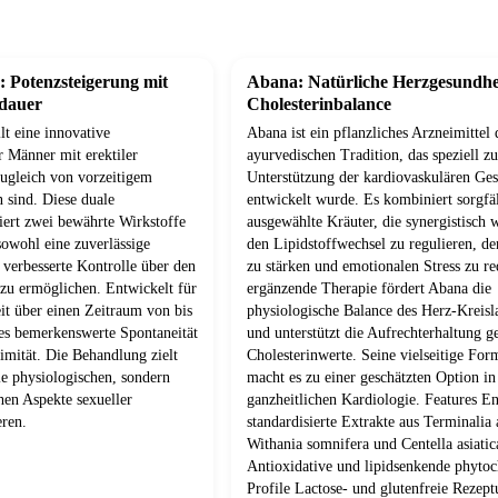
: Potenzsteigerung mit
Abana: Natürliche Herzgesundhe
kdauer
Cholesterinbalance
llt eine innovative
Abana ist ein pflanzliches Arzneimittel 
 Männer mit erektiler
ayurvedischen Tradition, das speziell zu
zugleich von vorzeitigem
Unterstützung der kardiovaskulären Ge
 sind. Diese duale
entwickelt wurde. Es kombiniert sorgfäl
ert zwei bewährte Wirkstoffe
ausgewählte Kräuter, die synergistisch
sowohl eine zuverlässige
den Lipidstoffwechsel zu regulieren, d
 verbesserte Kontrolle über den
zu stärken und emotionalen Stress zu re
 zu ermöglichen. Entwickelt für
ergänzende Therapie fördert Abana die
t über einen Zeitraum von bis
physiologische Balance des Herz-Kreis
 es bemerkenswerte Spontaneität
und unterstützt die Aufrechterhaltung g
timität. Die Behandlung zielt
Cholesterinwerte. Seine vielseitige For
ie physiologischen, sondern
macht es zu einer geschätzten Option in
hen Aspekte sexueller
ganzheitlichen Kardiologie. Features En
eren.
standardisierte Extrakte aus Terminalia 
Withania somnifera und Centella asiatic
Antioxidative und lipidsenkende phyto
Profile Lactose- und glutenfreie Reze