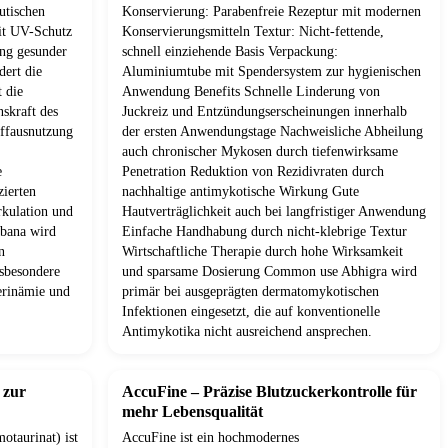
utischen
Konservierung: Parabenfreie Rezeptur mit modernen
it UV-Schutz
Konservierungsmitteln Textur: Nicht-fettende,
ung gesunder
schnell einziehende Basis Verpackung:
dert die
Aluminiumtube mit Spendersystem zur hygienischen
t die
Anwendung Benefits Schnelle Linderung von
nskraft des
Juckreiz und Entzündungserscheinungen innerhalb
offausnutzung
der ersten Anwendungstage Nachweisliche Abheilung
auch chronischer Mykosen durch tiefenwirksame
e
Penetration Reduktion von Rezidivraten durch
zierten
nachhaltige antimykotische Wirkung Gute
kulation und
Hautverträglichkeit auch bei langfristiger Anwendung
bana wird
Einfache Handhabung durch nicht-klebrige Textur
n
Wirtschaftliche Therapie durch hohe Wirksamkeit
nsbesondere
und sparsame Dosierung Common use Abhigra wird
terinämie und
primär bei ausgeprägten dermatomykotischen
Infektionen eingesetzt, die auf konventionelle
Antimykotika nicht ausreichend ansprechen.
 zur
AccuFine – Präzise Blutzuckerkontrolle für
mehr Lebensqualität
otaurinat) ist
AccuFine ist ein hochmodernes