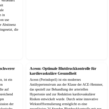
 Verbessert
eit
ale
m in
mon use
r Abstinenz
ingesetzt, die
 schwerer
Aceon: Optimale Blutdruckkontrolle für
kardiovaskuläre Gesundheit
, ist ein
Aceon (Perindopril) ist ein modernes
en
Antihypertensivum aus der Klasse der ACE-Hemmer,
die auf
das speziell zur Behandlung der arteriellen
usreichend
Hypertonie und zur Reduktion kardiovaskulärer
gen
Risiken entwickelt wurde. Durch seine innovative
ission der
Wirkstoffformulierung ermöglicht es eine
ologische
zuverlässige 24-Stunden-Blutdruckkontrolle mit nur