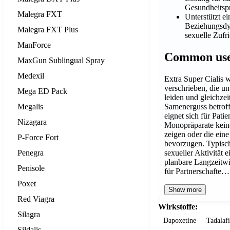
Gesundheitsp
Malegra FXT
Unterstützt e
Beziehungsdy
Malegra FXT Plus
sexuelle Zufr
ManForce
Common us
MaxGun Sublingual Spray
Medexil
Extra Super Cialis 
verschrieben, die un
Mega ED Pack
leiden und gleichzei
Megalis
Samenerguss betroff
eignet sich für Pati
Nizagara
Monopräparate kein
zeigen oder die ein
P-Force Fort
bevorzugen. Typisch
Penegra
sexueller Aktivität 
planbare Langzeitwi
Penisole
für Partnerschafte…
Poxet
Show more
Red Viagra
Wirkstoffe:
Silagra
Dapoxetine
Tadalafi
Sildalis