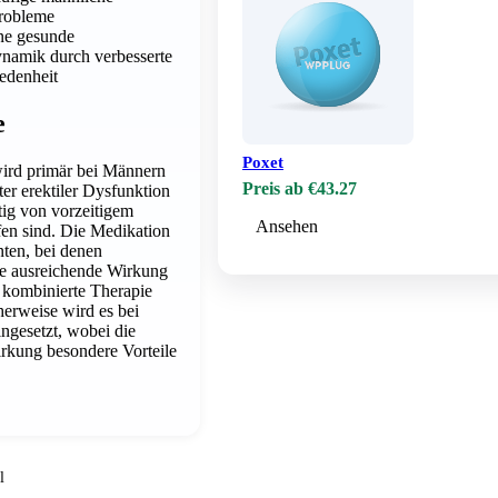
robleme
ine gesunde
namik durch verbesserte
iedenheit
e
Poxet
wird primär bei Männern
Preis ab €43.27
ter erektiler Dysfunktion
tig von vorzeitigem
Ansehen
en sind. Die Medikation
enten, bei denen
e ausreichende Wirkung
e kombinierte Therapie
erweise wird es bei
eingesetzt, wobei die
rkung besondere Vorteile
l