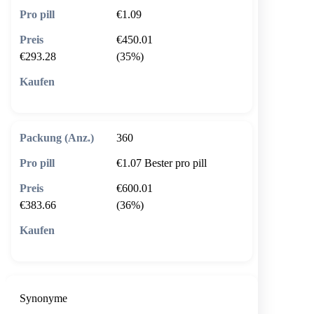
€1.09
€450.01
€293.28
(35%)
🛒 In den Warenkorb
360
€1.07
Bester pro pill
€600.01
€383.66
(36%)
🛒 In den Warenkorb
Synonyme