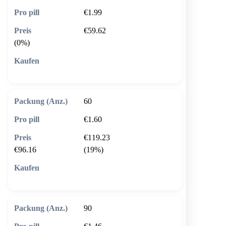
€1.99
€59.62
(0%)
🛒 In den Warenkorb
60
€1.60
€119.23
€96.16
(19%)
🛒 In den Warenkorb
90