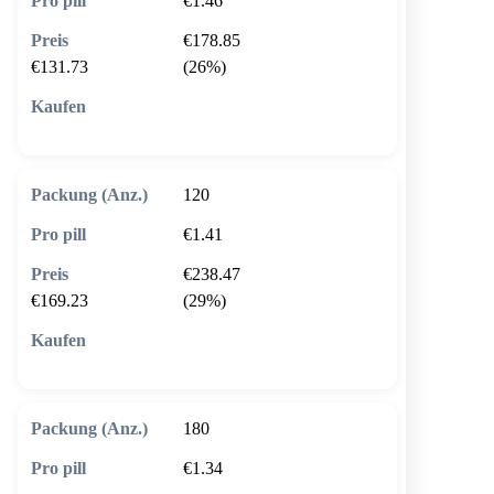
€1.46
€178.85
€131.73
(26%)
🛒 In den Warenkorb
120
€1.41
€238.47
€169.23
(29%)
🛒 In den Warenkorb
180
€1.34