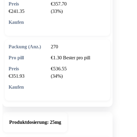
€357.70
€241.35
(33%)
🛒 In den Warenkorb
270
€1.30
Bester pro pill
€536.55
€351.93
(34%)
🛒 In den Warenkorb
Produktdosierung:
25mg