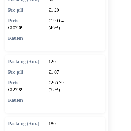
€1.20
€199.04
€107.69
(46%)
🛒 In den Warenkorb
120
€1.07
€265.39
€127.89
(52%)
🛒 In den Warenkorb
180