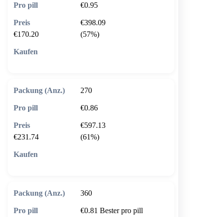
€0.95
€398.09
€170.20
(57%)
🛒 In den Warenkorb
270
€0.86
€597.13
€231.74
(61%)
🛒 In den Warenkorb
360
€0.81
Bester pro pill