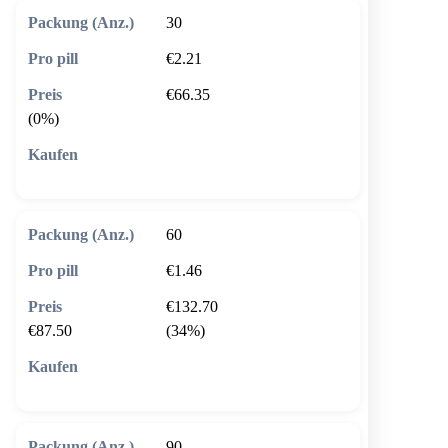
30
€2.21
€66.35
(0%)
🛒 In den Warenkorb
60
€1.46
€132.70
€87.50
(34%)
🛒 In den Warenkorb
90