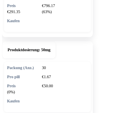
€796.17
€291.35
(63%)
🛒 In den Warenkorb
Produktdosierung:
50mg
30
€1.67
€50.00
(0%)
🛒 In den Warenkorb