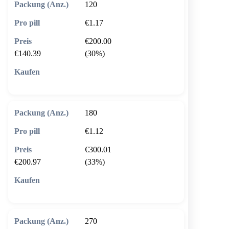
120
€1.17
€200.00
€140.39
(30%)
🛒 In den Warenkorb
180
€1.12
€300.01
€200.97
(33%)
🛒 In den Warenkorb
270