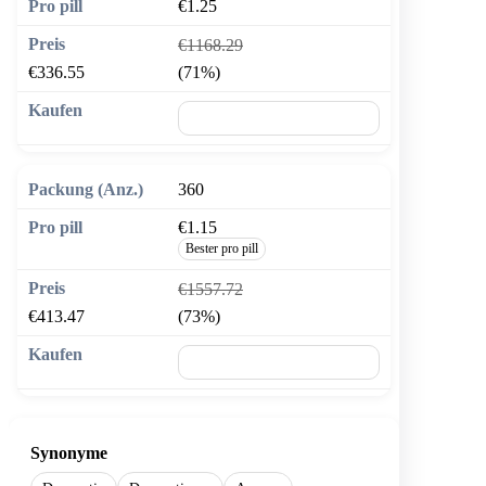
€1.25
€1168.29
€336.55
(71%)
🛒 In den Warenkorb
360
€1.15
Bester pro pill
€1557.72
€413.47
(73%)
🛒 In den Warenkorb
Synonyme