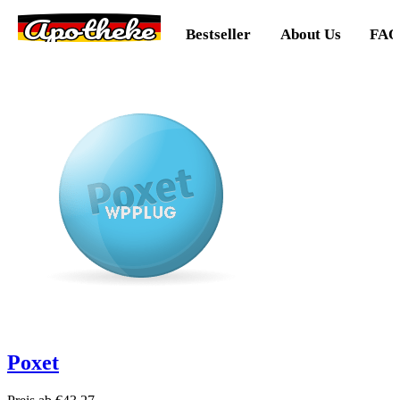
Apotheke
Bestseller
About Us
FAQ
Poxet