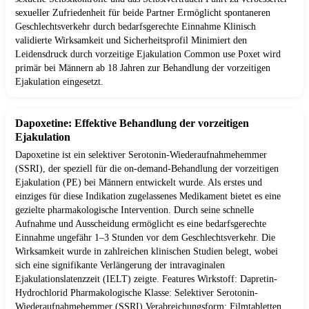
sexueller Zufriedenheit für beide Partner Ermöglicht spontaneren
Geschlechtsverkehr durch bedarfsgerechte Einnahme Klinisch
validierte Wirksamkeit und Sicherheitsprofil Minimiert den
Leidensdruck durch vorzeitige Ejakulation Common use Poxet wird
primär bei Männern ab 18 Jahren zur Behandlung der vorzeitigen
Ejakulation eingesetzt.
Dapoxetine: Effektive Behandlung der vorzeitigen
Ejakulation
Dapoxetine ist ein selektiver Serotonin-Wiederaufnahmehemmer
(SSRI), der speziell für die on-demand-Behandlung der vorzeitigen
Ejakulation (PE) bei Männern entwickelt wurde. Als erstes und
einziges für diese Indikation zugelassenes Medikament bietet es eine
gezielte pharmakologische Intervention. Durch seine schnelle
Aufnahme und Ausscheidung ermöglicht es eine bedarfsgerechte
Einnahme ungefähr 1–3 Stunden vor dem Geschlechtsverkehr. Die
Wirksamkeit wurde in zahlreichen klinischen Studien belegt, wobei
sich eine signifikante Verlängerung der intravaginalen
Ejakulationslatenzzeit (IELT) zeigte. Features Wirkstoff: Dapretin-
Hydrochlorid Pharmakologische Klasse: Selektiver Serotonin-
Wiederaufnahmehemmer (SSRI) Verabreichungsform: Filmtabletten