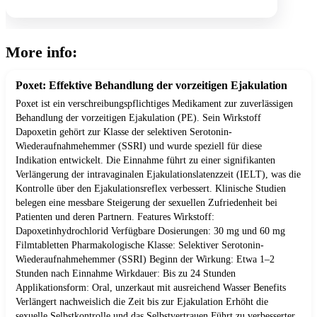
More info:
Poxet: Effektive Behandlung der vorzeitigen Ejakulation
Poxet ist ein verschreibungspflichtiges Medikament zur zuverlässigen
Behandlung der vorzeitigen Ejakulation (PE). Sein Wirkstoff
Dapoxetin gehört zur Klasse der selektiven Serotonin-
Wiederaufnahmehemmer (SSRI) und wurde speziell für diese
Indikation entwickelt. Die Einnahme führt zu einer signifikanten
Verlängerung der intravaginalen Ejakulationslatenzzeit (IELT), was die
Kontrolle über den Ejakulationsreflex verbessert. Klinische Studien
belegen eine messbare Steigerung der sexuellen Zufriedenheit bei
Patienten und deren Partnern. Features Wirkstoff:
Dapoxetinhydrochlorid Verfügbare Dosierungen: 30 mg und 60 mg
Filmtabletten Pharmakologische Klasse: Selektiver Serotonin-
Wiederaufnahmehemmer (SSRI) Beginn der Wirkung: Etwa 1–2
Stunden nach Einnahme Wirkdauer: Bis zu 24 Stunden
Applikationsform: Oral, unzerkaut mit ausreichend Wasser Benefits
Verlängert nachweislich die Zeit bis zur Ejakulation Erhöht die
sexuelle Selbstkontrolle und das Selbstvertrauen Führt zu verbesserter