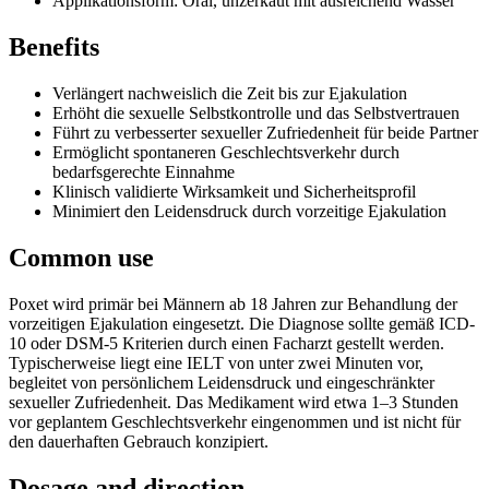
Applikationsform: Oral, unzerkaut mit ausreichend Wasser
Benefits
Verlängert nachweislich die Zeit bis zur Ejakulation
Erhöht die sexuelle Selbstkontrolle und das Selbstvertrauen
Führt zu verbesserter sexueller Zufriedenheit für beide Partner
Ermöglicht spontaneren Geschlechtsverkehr durch
bedarfsgerechte Einnahme
Klinisch validierte Wirksamkeit und Sicherheitsprofil
Minimiert den Leidensdruck durch vorzeitige Ejakulation
Common use
Poxet wird primär bei Männern ab 18 Jahren zur Behandlung der
vorzeitigen Ejakulation eingesetzt. Die Diagnose sollte gemäß ICD-
10 oder DSM-5 Kriterien durch einen Facharzt gestellt werden.
Typischerweise liegt eine IELT von unter zwei Minuten vor,
begleitet von persönlichem Leidensdruck und eingeschränkter
sexueller Zufriedenheit. Das Medikament wird etwa 1–3 Stunden
vor geplantem Geschlechtsverkehr eingenommen und ist nicht für
den dauerhaften Gebrauch konzipiert.
Dosage and direction