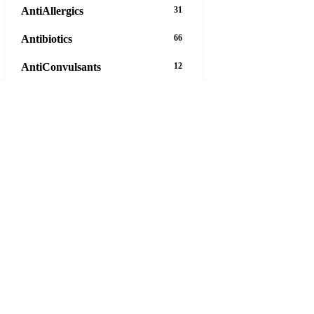
AntiAllergics
31
Antibiotics
66
AntiConvulsants
12
AntiDepressants
37
AntiFungals
8
AntiParasitics
11
AntiPsychotic
14
AntiVirals
27
Anxiety
16
Arthritis
29
Asthma
30