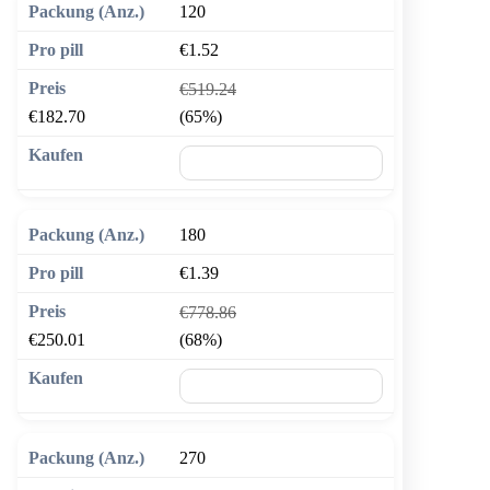
120
€1.52
€519.24
€182.70
(65%)
🛒 In den Warenkorb
180
€1.39
€778.86
€250.01
(68%)
🛒 In den Warenkorb
270