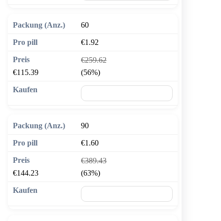
60
€1.92
€259.62
€115.39
(56%)
🛒 In den Warenkorb
90
€1.60
€389.43
€144.23
(63%)
🛒 In den Warenkorb