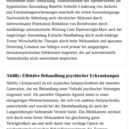
einziehende Basis Verpackung: Aluminiumtube mit Spendersystem zur
hygienischen Anwendung Benefits Schnelle Linderung von Juckreiz
und Entzündungserscheinungen innerhalb der ersten Anwendungstage
Nachweisliche Abheilung auch chronischer Mykosen durch
tiefenwirksame Penetration Reduktion von Rezidivraten durch
nachhaltige antimykotische Wirkung Gute Hautverträglichkeit auch bei
langfristiger Anwendung Einfache Handhabung durch nicht-klebrige
Textur Wirtschaftliche Therapie durch hohe Wirksamkeit und sparsame
Dosierung Common use Abhigra wird primär bei ausgeprägten
dermatomykotischen Infektionen eingesetzt, die auf konventionelle
Antimykotika nicht ausreichend ansprechen.
Abilify: Effektive Behandlung psychischer Erkrankungen
Abilify (Aripiprazol) ist ein atypisches Antipsychotikum der neuesten
Generation, das zur Behandlung einer Vielzahl psychischer Störungen
eingesetzt wird. Als partieller Dopamin-Agonist bietet es einen
einzigartigen Wirkmechanismus, der sich von anderen Antipsychotika
unterscheidet und sowohl bei der Akutbehandlung als auch der
Langzeittherapie bedeutende Vorteile bietet. Das Medikament zeichnet
sich durch seine breite Wirksamkeit bei gleichzeitig guter
Verträglichkeit aus und stellt damit eine wichtige Option im