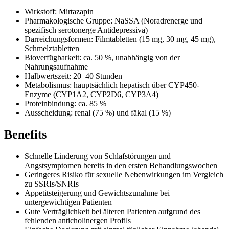
Wirkstoff: Mirtazapin
Pharmakologische Gruppe: NaSSA (Noradrenerge und
spezifisch serotonerge Antidepressiva)
Darreichungsformen: Filmtabletten (15 mg, 30 mg, 45 mg),
Schmelztabletten
Bioverfügbarkeit: ca. 50 %, unabhängig von der
Nahrungsaufnahme
Halbwertszeit: 20–40 Stunden
Metabolismus: hauptsächlich hepatisch über CYP450-
Enzyme (CYP1A2, CYP2D6, CYP3A4)
Proteinbindung: ca. 85 %
Ausscheidung: renal (75 %) und fäkal (15 %)
Benefits
Schnelle Linderung von Schlafstörungen und
Angstsymptomen bereits in den ersten Behandlungswochen
Geringeres Risiko für sexuelle Nebenwirkungen im Vergleich
zu SSRIs/SNRIs
Appetitsteigerung und Gewichtszunahme bei
untergewichtigen Patienten
Gute Verträglichkeit bei älteren Patienten aufgrund des
fehlenden anticholinergen Profils