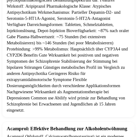
psychopharmakologischen Behandlungsspektrum dar. Features
Wirkstoff: Aripiprazol Pharmakologische Klasse: Atypisches
Antipsychotikum Wirkmechanismus: Partieller Dopamin-D2- und
Serotonin-5-HT1A-Agonist, Serotonin-5-HT2A-Antagonist
Verfügbare Darreichungsformen: Tabletten, Schmelztabletten,
Injektionslösung, Depot-Injektion Bioverfügbarkeit: ~87% nach oraler
Gabe Plasma-Halbwertszeit: ~75 Stunden (bei extensiven
Metabolisierern) bis ~146 Stunden (bei poor Metabolisierern)
Protebindung: >99% Metabolismus: Hauptsächlich über CYP3A4 und
CYP2D6 Benefits Gute Wirksamkeit bei positiven und negativen
Symptomen der Schizophrenie Stabilisierung der Stimmung bei
bipolaren Störungen Günstiges metabolisches Profil im Vergleich zu
anderen Antipsychotika Geringeres Risiko für
extrapyramidalmotorische Symptome Flexible
Dosierungsmöglichkeiten durch verschiedene Applikationsformen
Nachgewiesene Wirksamkeit als Augmentationstherapie bei
Depressionen Common use Abilify wird primär zur Behandlung von
Schizophrenie bei Erwachsenen und Jugendlichen ab 15 Jahren
eingesetzt.
Acamprol: Effektive Behandlung zur Alkoholentwöhnung
Acamprol (Wirkstoff: Calciumacetylhomotaurinat) ist ein modernes