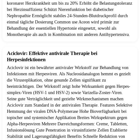
koronarer Herzkrankheit um bis zu 20% Erhöht die Belastungstoleranz
bei Herzinsuffizienz Schützt Nierenfunktion bei diabetischer
Nephropathie Ermöglicht stabiles 24-Stunden-Blutdruckprofil durch
einmal tägliche Dosierung Common use Aceon wird primär zur
Behandlung der essentiellen Hypertonie eingesetzt, sowohl als
Monotherapie als auch in Kombination mit anderen Antihypertensiva.
Aciclovir: Effektive antivirale Therapie bei
Herpesinfektionen
Aciclovir ist ein bewährter antiviraler Wirkstoff zur Behandlung von
Infektionen mit Herpesviren. Als Nucleosidanalogon hemmt es gezielt
die Virusreplikation, ohne gesunde Zellen signifikant zu
beeinträchtigen. Der Wirkstoff zeigt hohe Wirksamkeit gegen Herpes-
simplex-Viren (HSV-1 und HSV-2) sowie Varizella-Zoster-Viren.
Seine gute Verträglichkeit und gezielte Wirkmechanismen machen
Aciclovir zum Standard in der antiviralen Therapie. Features Selektive
Hemmung der viralen DNA-Polymerase Hohe Bioverfügbarkeit bei
topischer und systemischer Applikation Breites Wirkspektrum gegen
Alpha-Herpesviren Mehrere Darreichungsformen: Creme, Tabletten,
Infusionslösung Gute Penetration in virusinfizierte Zellen Etablierte
Stabilität und Lagerungsfähigkeit Benefits Schnelle Reduktion von