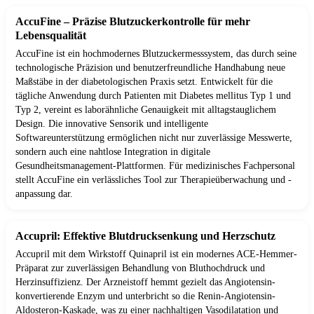
AccuFine – Präzise Blutzuckerkontrolle für mehr
Lebensqualität
AccuFine ist ein hochmodernes Blutzuckermesssystem, das durch seine
technologische Präzision und benutzerfreundliche Handhabung neue
Maßstäbe in der diabetologischen Praxis setzt. Entwickelt für die
tägliche Anwendung durch Patienten mit Diabetes mellitus Typ 1 und
Typ 2, vereint es laborähnliche Genauigkeit mit alltagstauglichem
Design. Die innovative Sensorik und intelligente
Softwareunterstützung ermöglichen nicht nur zuverlässige Messwerte,
sondern auch eine nahtlose Integration in digitale
Gesundheitsmanagement-Plattformen. Für medizinisches Fachpersonal
stellt AccuFine ein verlässliches Tool zur Therapieüberwachung und -
anpassung dar.
Accupril: Effektive Blutdrucksenkung und Herzschutz
Accupril mit dem Wirkstoff Quinapril ist ein modernes ACE-Hemmer-
Präparat zur zuverlässigen Behandlung von Bluthochdruck und
Herzinsuffizienz. Der Arzneistoff hemmt gezielt das Angiotensin-
konvertierende Enzym und unterbricht so die Renin-Angiotensin-
Aldosteron-Kaskade, was zu einer nachhaltigen Vasodilatation und