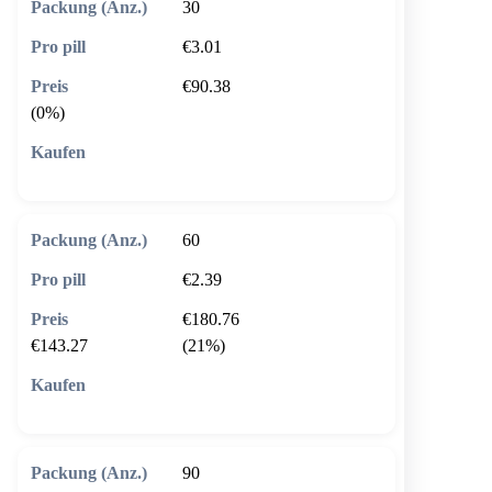
30
€3.01
€90.38
(0%)
🛒 In den Warenkorb
60
€2.39
€180.76
€143.27
(21%)
🛒 In den Warenkorb
90