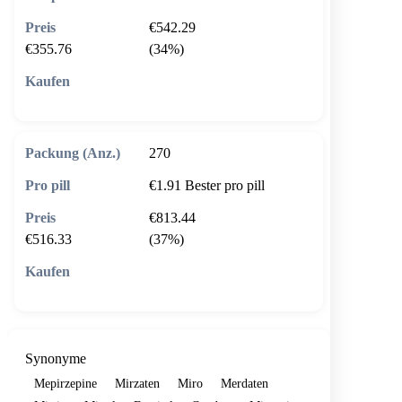
€542.29
€355.76
(34%)
🛒 In den Warenkorb
270
€1.91
Bester pro pill
€813.44
€516.33
(37%)
🛒 In den Warenkorb
Synonyme
Mepirzepine
Mirzaten
Miro
Merdaten