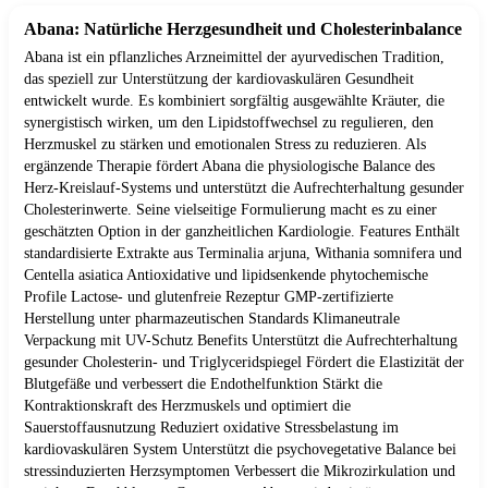
Abana: Natürliche Herzgesundheit und Cholesterinbalance
Abana ist ein pflanzliches Arzneimittel der ayurvedischen Tradition,
das speziell zur Unterstützung der kardiovaskulären Gesundheit
entwickelt wurde. Es kombiniert sorgfältig ausgewählte Kräuter, die
synergistisch wirken, um den Lipidstoffwechsel zu regulieren, den
Herzmuskel zu stärken und emotionalen Stress zu reduzieren. Als
ergänzende Therapie fördert Abana die physiologische Balance des
Herz-Kreislauf-Systems und unterstützt die Aufrechterhaltung gesunder
Cholesterinwerte. Seine vielseitige Formulierung macht es zu einer
geschätzten Option in der ganzheitlichen Kardiologie. Features Enthält
standardisierte Extrakte aus Terminalia arjuna, Withania somnifera und
Centella asiatica Antioxidative und lipidsenkende phytochemische
Profile Lactose- und glutenfreie Rezeptur GMP-zertifizierte
Herstellung unter pharmazeutischen Standards Klimaneutrale
Verpackung mit UV-Schutz Benefits Unterstützt die Aufrechterhaltung
gesunder Cholesterin- und Triglyceridspiegel Fördert die Elastizität der
Blutgefäße und verbessert die Endothelfunktion Stärkt die
Kontraktionskraft des Herzmuskels und optimiert die
Sauerstoffausnutzung Reduziert oxidative Stressbelastung im
kardiovaskulären System Unterstützt die psychovegetative Balance bei
stressinduzierten Herzsymptomen Verbessert die Mikrozirkulation und