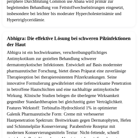
periphere Durchblutung Common use Abana wird primär zur
begleitenden Behandlung von Fettstoffwechselstörungen eingesetzt,
insbesondere bei leichter bis moderater Hypercholesterinämie und
Hypertriglyceridämie.
Abhigra: Die effektive Lösung bei schweren Pilzinfektionen
der Haut
Abhigra ist ein hochwirksames, verschreibungspflichtiges
Antimykotikum zur gezielten Behandlung schwerer
dermatomykotischer Infektionen. Entwickelt auf Basis modernster
pharmazeutischer Forschung, bietet dieses Präparat eine zuverlässige
Therapieoption bei therapieresistenten Pilzerkrankungen. Seine
innovative Formulierung gewährleistet eine tiefenwirksame Penetration
in betroffene Hautschichten und eine nachhaltige antimykotische
Wirkung. Klinische Studien belegen die überlegene Wirksamkeit
gegenüber Standardtherapien bei gleichzeitig guter Verträglichkeit.
Features Wirkstoff: Terbinafin-Hydrochlorid 1% in optimierter
Galenik Pharmazeutische Form: Creme mit verbesserter
Hautpenetration Spektrum: Breitwirksam gegen Dermatophyten, Hefen
und Schimmelpilze Konservierung: Parabenfreie Rezeptur mit
modernen Konservierungsmitteln Textur: Nicht-fettende, schnell