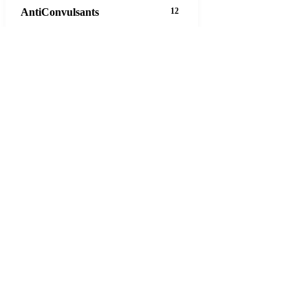
AntiConvulsants
12
AntiDepressants
37
AntiFungals
8
AntiParasitics
11
AntiPsychotic
14
AntiVirals
27
Anxiety
16
Arthritis
29
Asthma
30
Birth Control
5
Blood Pressure
63