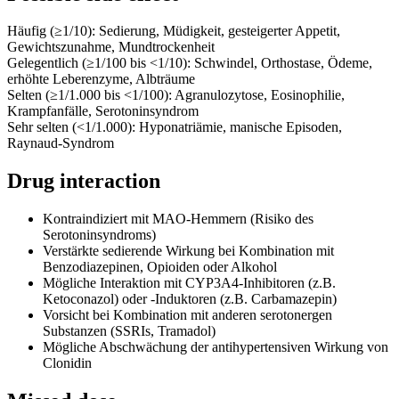
Häufig (≥1/10): Sedierung, Müdigkeit, gesteigerter Appetit,
Gewichtszunahme, Mundtrockenheit
Gelegentlich (≥1/100 bis <1/10): Schwindel, Orthostase, Ödeme,
erhöhte Leberenzyme, Albträume
Selten (≥1/1.000 bis <1/100): Agranulozytose, Eosinophilie,
Krampfanfälle, Serotoninsyndrom
Sehr selten (<1/1.000): Hyponatriämie, manische Episoden,
Raynaud-Syndrom
Drug interaction
Kontraindiziert mit MAO-Hemmern (Risiko des
Serotoninsyndroms)
Verstärkte sedierende Wirkung bei Kombination mit
Benzodiazepinen, Opioiden oder Alkohol
Mögliche Interaktion mit CYP3A4-Inhibitoren (z.B.
Ketoconazol) oder -Induktoren (z.B. Carbamazepin)
Vorsicht bei Kombination mit anderen serotonergen
Substanzen (SSRIs, Tramadol)
Mögliche Abschwächung der antihypertensiven Wirkung von
Clonidin