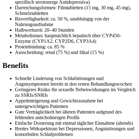
spezifisch serotonerge Antidepressiva)
Darreichungsformen: Filmtabletten (15 mg, 30 mg, 45 mg),
Schmelztabletten
Bioverfügbarkeit: ca. 50 %, unabhängig von der
Nahrungsaufnahme
Halbwertszeit: 20–40 Stunden
Metabolismus: hauptsächlich hepatisch über CYP450-
Enzyme (CYP1A2, CYP2D6, CYP3A4)
Proteinbindung: ca. 85 %
Ausscheidung: renal (75 %) und fäkal (15 %)
Benefits
Schnelle Linderung von Schlafstörungen und
Angstsymptomen bereits in den ersten Behandlungswochen
Geringeres Risiko für sexuelle Nebenwirkungen im Vergleich
zu SSRIs/SNRIs
Appetitsteigerung und Gewichtszunahme bei
untergewichtigen Patienten
Gute Verträglichkeit bei älteren Patienten aufgrund des
fehlenden anticholinergen Profils
Einfache Dosierung mit einmal täglicher Einnahme (abends)
Breites Wirkspektrum bei Depressionen, Angststörungen und
komorbiden Schlafproblemen