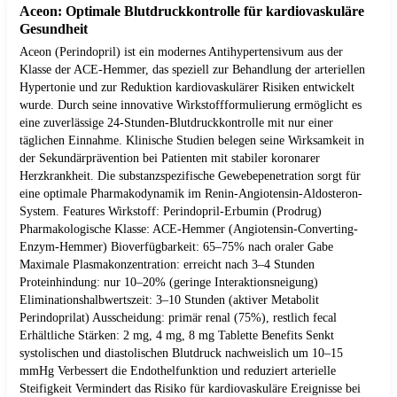
Aceon: Optimale Blutdruckkontrolle für kardiovaskuläre
Gesundheit
Aceon (Perindopril) ist ein modernes Antihypertensivum aus der
Klasse der ACE-Hemmer, das speziell zur Behandlung der arteriellen
Hypertonie und zur Reduktion kardiovaskulärer Risiken entwickelt
wurde. Durch seine innovative Wirkstoffformulierung ermöglicht es
eine zuverlässige 24-Stunden-Blutdruckkontrolle mit nur einer
täglichen Einnahme. Klinische Studien belegen seine Wirksamkeit in
der Sekundärprävention bei Patienten mit stabiler koronarer
Herzkrankheit. Die substanzspezifische Gewebepenetration sorgt für
eine optimale Pharmakodynamik im Renin-Angiotensin-Aldosteron-
System. Features Wirkstoff: Perindopril-Erbumin (Prodrug)
Pharmakologische Klasse: ACE-Hemmer (Angiotensin-Converting-
Enzym-Hemmer) Bioverfügbarkeit: 65–75% nach oraler Gabe
Maximale Plasmakonzentration: erreicht nach 3–4 Stunden
Proteinhindung: nur 10–20% (geringe Interaktionsneigung)
Eliminationshalbwertszeit: 3–10 Stunden (aktiver Metabolit
Perindoprilat) Ausscheidung: primär renal (75%), restlich fecal
Erhältliche Stärken: 2 mg, 4 mg, 8 mg Tablette Benefits Senkt
systolischen und diastolischen Blutdruck nachweislich um 10–15
mmHg Verbessert die Endothelfunktion und reduziert arterielle
Steifigkeit Vermindert das Risiko für kardiovaskuläre Ereignisse bei