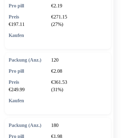
€2.19
€271.15
€197.11
(27%)
🛒 In den Warenkorb
120
€2.08
€361.53
€249.99
(31%)
🛒 In den Warenkorb
180
€1.98