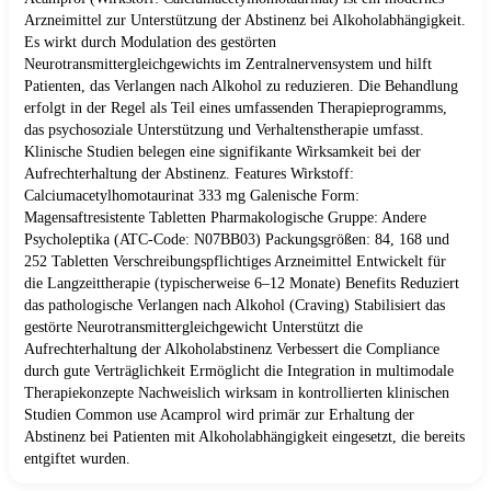
Arzneimittel zur Unterstützung der Abstinenz bei Alkoholabhängigkeit.
Es wirkt durch Modulation des gestörten
Neurotransmittergleichgewichts im Zentralnervensystem und hilft
Patienten, das Verlangen nach Alkohol zu reduzieren. Die Behandlung
erfolgt in der Regel als Teil eines umfassenden Therapieprogramms,
das psychosoziale Unterstützung und Verhaltenstherapie umfasst.
Klinische Studien belegen eine signifikante Wirksamkeit bei der
Aufrechterhaltung der Abstinenz. Features Wirkstoff:
Calciumacetylhomotaurinat 333 mg Galenische Form:
Magensaftresistente Tabletten Pharmakologische Gruppe: Andere
Psycholeptika (ATC-Code: N07BB03) Packungsgrößen: 84, 168 und
252 Tabletten Verschreibungspflichtiges Arzneimittel Entwickelt für
die Langzeittherapie (typischerweise 6–12 Monate) Benefits Reduziert
das pathologische Verlangen nach Alkohol (Craving) Stabilisiert das
gestörte Neurotransmittergleichgewicht Unterstützt die
Aufrechterhaltung der Alkoholabstinenz Verbessert die Compliance
durch gute Verträglichkeit Ermöglicht die Integration in multimodale
Therapiekonzepte Nachweislich wirksam in kontrollierten klinischen
Studien Common use Acamprol wird primär zur Erhaltung der
Abstinenz bei Patienten mit Alkoholabhängigkeit eingesetzt, die bereits
entgiftet wurden.