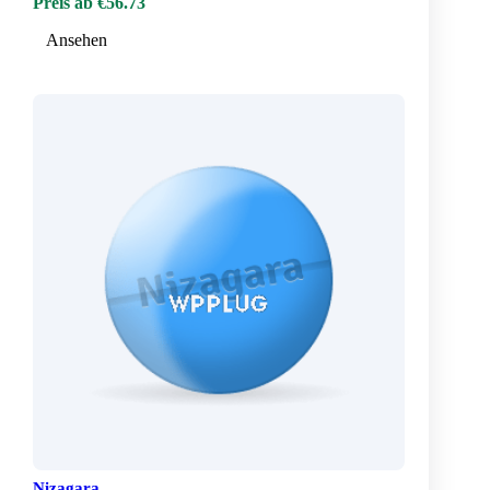
Preis ab €56.73
Ansehen
Nizagara