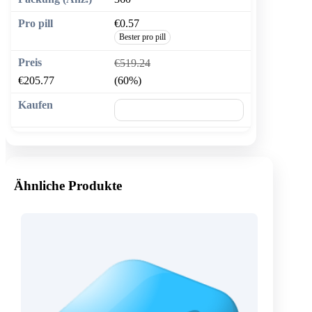
€0.57
Bester pro pill
€519.24
€205.77
(60%)
🛒 In den Warenkorb
Ähnliche Produkte