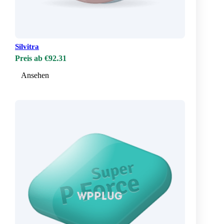
Silvitra
Preis ab €92.31
Ansehen