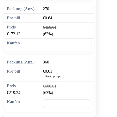
270
€0.64
€450.01
€172.12
(62%)
🛒 In den Warenkorb
360
€0.61
Bester pro pill
€600.01
€219.24
(63%)
🛒 In den Warenkorb