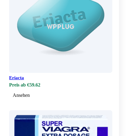
Eriacta
Preis ab €59.62
Ansehen