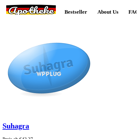
Apotheke
Bestseller
About Us
FAQ
Suhagra