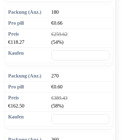
180
€0.66
€259.62
€118.27
(54%)
🛒 In den Warenkorb
270
€0.60
€389.43
€162.50
(58%)
🛒 In den Warenkorb
360