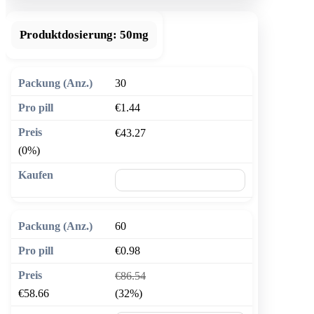
Produktdosierung:
50mg
30
€1.44
€43.27
(0%)
🛒 In den Warenkorb
60
€0.98
€86.54
€58.66
(32%)