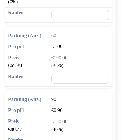
(0%)
🛒 In den Warenkorb
60
€1.09
€100.00
€65.39
(35%)
🛒 In den Warenkorb
90
€0.90
€150.00
€80.77
(46%)