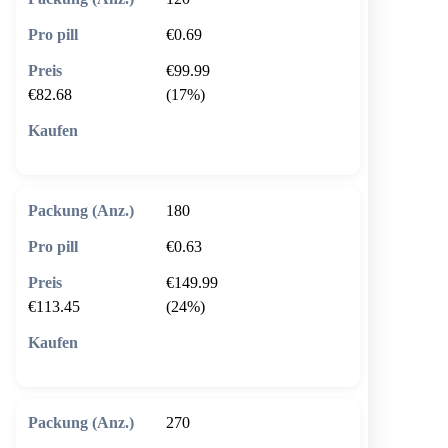
€0.69
€99.99
€82.68
(17%)
🛒 In den Warenkorb
180
€0.63
€149.99
€113.45
(24%)
🛒 In den Warenkorb
270