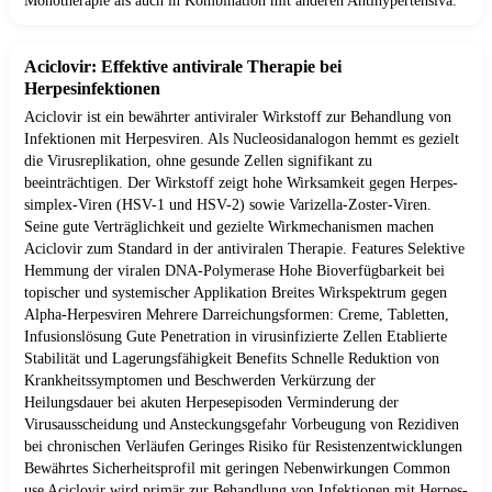
Monotherapie als auch in Kombination mit anderen Antihypertensiva.
Aciclovir: Effektive antivirale Therapie bei
Herpesinfektionen
Aciclovir ist ein bewährter antiviraler Wirkstoff zur Behandlung von
Infektionen mit Herpesviren. Als Nucleosidanalogon hemmt es gezielt
die Virusreplikation, ohne gesunde Zellen signifikant zu
beeinträchtigen. Der Wirkstoff zeigt hohe Wirksamkeit gegen Herpes-
simplex-Viren (HSV-1 und HSV-2) sowie Varizella-Zoster-Viren.
Seine gute Verträglichkeit und gezielte Wirkmechanismen machen
Aciclovir zum Standard in der antiviralen Therapie. Features Selektive
Hemmung der viralen DNA-Polymerase Hohe Bioverfügbarkeit bei
topischer und systemischer Applikation Breites Wirkspektrum gegen
Alpha-Herpesviren Mehrere Darreichungsformen: Creme, Tabletten,
Infusionslösung Gute Penetration in virusinfizierte Zellen Etablierte
Stabilität und Lagerungsfähigkeit Benefits Schnelle Reduktion von
Krankheitssymptomen und Beschwerden Verkürzung der
Heilungsdauer bei akuten Herpesepisoden Verminderung der
Virusausscheidung und Ansteckungsgefahr Vorbeugung von Rezidiven
bei chronischen Verläufen Geringes Risiko für Resistenzentwicklungen
Bewährtes Sicherheitsprofil mit geringen Nebenwirkungen Common
use Aciclovir wird primär zur Behandlung von Infektionen mit Herpes-