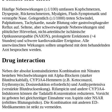
Häufige Nebenwirkungen (≥1/100) umfassen Kopfschmerzen,
Dyspepsie, Rückenschmerzen, Myalgien, Flush-Symptomatik und
verstopfte Nase. Gelegentlich (≥1/1000) treten Schwindel,
Palpitationen, Tachykardie, nasale Blutung oder gastroösophagealer
Reflux auf. Seltene, aber schwerwiegende Nebenwirkungen sind
plötzlicher Hörverlust, nicht-arteriitische ischämische
Optikusneuropathie (NAION), prolongierte Erektionen (>4
Stunden) und schwere kardiovaskuläre Ereignisse. Alle
unerwünschten Wirkungen sollten umgehend mit dem behandelnden
Arzt besprochen werden.
Drug interaction
Neben der absolut kontraindizierten Kombination mit Nitraten
bestehen Wechselwirkungen mit Alpha-Blockern (starker
Blutdruckabfall), CYP3A4-Hemmern (z.B. Ketoconazol,
Erythromycin; Dosisreduktion erforderlich) und Antihypertensiva
(verstärkte Blutdrucksenkung). Rifampicin und andere CYP3A4-
Induktoren können die Tadalafil-Konzentration reduzieren. Vorsicht
ist geboten bei gleichzeitiger Einnahme von Aspirin oder NSAR
(erhöhtes Blutungsrisiko). Die Kombination mit anderen ED-
Medikamenten ist strikt zu vermeiden.