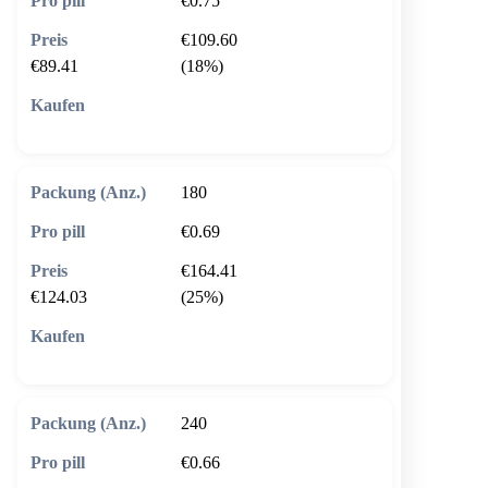
€0.75
€109.60
€89.41
(18%)
🛒 In den Warenkorb
180
€0.69
€164.41
€124.03
(25%)
🛒 In den Warenkorb
240
€0.66