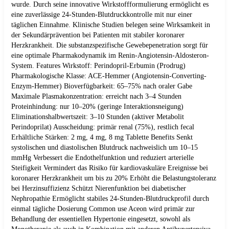
wurde. Durch seine innovative Wirkstoffformulierung ermöglicht es
eine zuverlässige 24-Stunden-Blutdruckkontrolle mit nur einer
täglichen Einnahme. Klinische Studien belegen seine Wirksamkeit in
der Sekundärprävention bei Patienten mit stabiler koronarer
Herzkrankheit. Die substanzspezifische Gewebepenetration sorgt für
eine optimale Pharmakodynamik im Renin-Angiotensin-Aldosteron-
System. Features Wirkstoff: Perindopril-Erbumin (Prodrug)
Pharmakologische Klasse: ACE-Hemmer (Angiotensin-Converting-
Enzym-Hemmer) Bioverfügbarkeit: 65–75% nach oraler Gabe
Maximale Plasmakonzentration: erreicht nach 3–4 Stunden
Proteinhindung: nur 10–20% (geringe Interaktionsneigung)
Eliminationshalbwertszeit: 3–10 Stunden (aktiver Metabolit
Perindoprilat) Ausscheidung: primär renal (75%), restlich fecal
Erhältliche Stärken: 2 mg, 4 mg, 8 mg Tablette Benefits Senkt
systolischen und diastolischen Blutdruck nachweislich um 10–15
mmHg Verbessert die Endothelfunktion und reduziert arterielle
Steifigkeit Vermindert das Risiko für kardiovaskuläre Ereignisse bei
koronarer Herzkrankheit um bis zu 20% Erhöht die Belastungstoleranz
bei Herzinsuffizienz Schützt Nierenfunktion bei diabetischer
Nephropathie Ermöglicht stabiles 24-Stunden-Blutdruckprofil durch
einmal tägliche Dosierung Common use Aceon wird primär zur
Behandlung der essentiellen Hypertonie eingesetzt, sowohl als