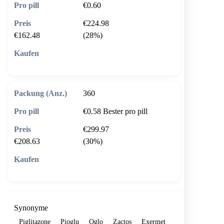
€0.60
€224.98
€162.48
(28%)
🛒 In den Warenkorb
360
€0.58
Bester pro pill
€299.97
€208.63
(30%)
🛒 In den Warenkorb
Synonyme
Piglitazone
Pioglu
Oglo
Zactos
Exermet