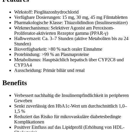
Wirkstoff: Pioglitazonhydrochlorid
Verfügbare Dosierungen: 15 mg, 30 mg, 45 mg Filmtabletten
Pharmakologische Klasse: Thiazolidindion (Insulinsensitizer)
Wirkmechanismus: Selektiver Agonist am Peroxisom-
Proliferator-aktivierten Rezeptor gamma (PPAR-γ)
Halbwertszeit: Ca. 3–7 Stunden (aktive Metaboliten bis zu 24
Stunden)
Bioverfügbarkeit: >80 % nach oraler Einnahme
Protebindung: >99 % an Plasmaproteine
Metabolismus: Hauptsächlich hepatisch über CYP2C8 und
CYP3A4
Ausscheidung: Primär biliär und renal
Benefits
Verbessert nachhaltig die Insulinempfindlichkeit in peripheren
Geweben
Senkt zuverlässig den HbA1c-Wert um durchschnittlich 1,0–
1,5 %
Reduziert das Risiko für mikrovaskuläre diabetesbedingte
Komplikationen
Positiver Einfluss auf das Lipidprofil (Erhöhung von HDL-