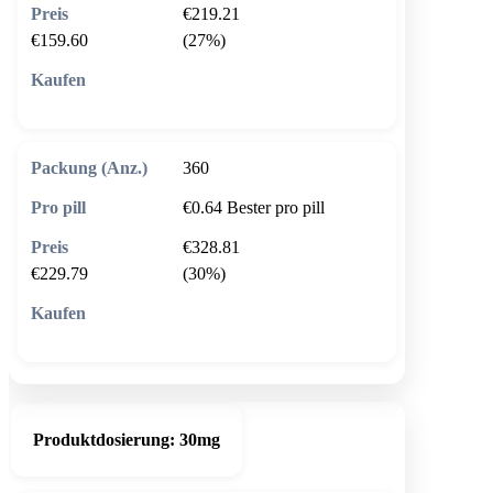
€219.21
€159.60
(27%)
🛒 In den Warenkorb
360
€0.64
Bester pro pill
€328.81
€229.79
(30%)
🛒 In den Warenkorb
Produktdosierung:
30mg