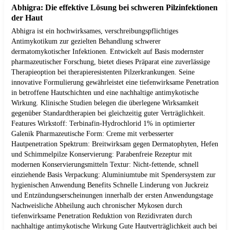
Abhigra: Die effektive Lösung bei schweren Pilzinfektionen
der Haut
Abhigra ist ein hochwirksames, verschreibungspflichtiges
Antimykotikum zur gezielten Behandlung schwerer
dermatomykotischer Infektionen. Entwickelt auf Basis modernster
pharmazeutischer Forschung, bietet dieses Präparat eine zuverlässige
Therapieoption bei therapieresistenten Pilzerkrankungen. Seine
innovative Formulierung gewährleistet eine tiefenwirksame Penetration
in betroffene Hautschichten und eine nachhaltige antimykotische
Wirkung. Klinische Studien belegen die überlegene Wirksamkeit
gegenüber Standardtherapien bei gleichzeitig guter Verträglichkeit.
Features Wirkstoff: Terbinafin-Hydrochlorid 1% in optimierter
Galenik Pharmazeutische Form: Creme mit verbesserter
Hautpenetration Spektrum: Breitwirksam gegen Dermatophyten, Hefen
und Schimmelpilze Konservierung: Parabenfreie Rezeptur mit
modernen Konservierungsmitteln Textur: Nicht-fettende, schnell
einziehende Basis Verpackung: Aluminiumtube mit Spendersystem zur
hygienischen Anwendung Benefits Schnelle Linderung von Juckreiz
und Entzündungserscheinungen innerhalb der ersten Anwendungstage
Nachweisliche Abheilung auch chronischer Mykosen durch
tiefenwirksame Penetration Reduktion von Rezidivraten durch
nachhaltige antimykotische Wirkung Gute Hautverträglichkeit auch bei