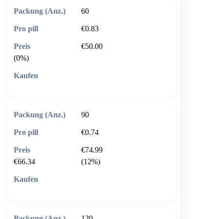
60
€0.83
€50.00
(0%)
🛒 In den Warenkorb
90
€0.74
€74.99
€66.34
(12%)
🛒 In den Warenkorb
120