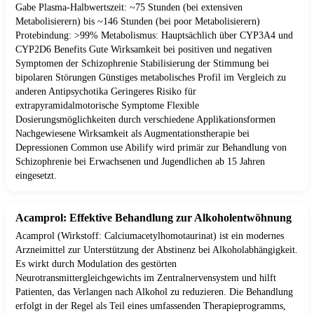
Gabe Plasma-Halbwertszeit: ~75 Stunden (bei extensiven
Metabolisierern) bis ~146 Stunden (bei poor Metabolisierern)
Protebindung: >99% Metabolismus: Hauptsächlich über CYP3A4 und
CYP2D6 Benefits Gute Wirksamkeit bei positiven und negativen
Symptomen der Schizophrenie Stabilisierung der Stimmung bei
bipolaren Störungen Günstiges metabolisches Profil im Vergleich zu
anderen Antipsychotika Geringeres Risiko für
extrapyramidalmotorische Symptome Flexible
Dosierungsmöglichkeiten durch verschiedene Applikationsformen
Nachgewiesene Wirksamkeit als Augmentationstherapie bei
Depressionen Common use Abilify wird primär zur Behandlung von
Schizophrenie bei Erwachsenen und Jugendlichen ab 15 Jahren
eingesetzt.
Acamprol: Effektive Behandlung zur Alkoholentwöhnung
Acamprol (Wirkstoff: Calciumacetylhomotaurinat) ist ein modernes
Arzneimittel zur Unterstützung der Abstinenz bei Alkoholabhängigkeit.
Es wirkt durch Modulation des gestörten
Neurotransmittergleichgewichts im Zentralnervensystem und hilft
Patienten, das Verlangen nach Alkohol zu reduzieren. Die Behandlung
erfolgt in der Regel als Teil eines umfassenden Therapieprogramms,