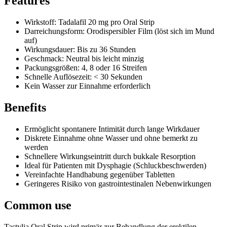
Features
Wirkstoff: Tadalafil 20 mg pro Oral Strip
Darreichungsform: Orodispersibler Film (löst sich im Mund
auf)
Wirkungsdauer: Bis zu 36 Stunden
Geschmack: Neutral bis leicht minzig
Packungsgrößen: 4, 8 oder 16 Streifen
Schnelle Auflösezeit: < 30 Sekunden
Kein Wasser zur Einnahme erforderlich
Benefits
Ermöglicht spontanere Intimität durch lange Wirkdauer
Diskrete Einnahme ohne Wasser und ohne bemerkt zu
werden
Schnellere Wirkungseintritt durch bukkale Resorption
Ideal für Patienten mit Dysphagie (Schluckbeschwerden)
Vereinfachte Handhabung gegenüber Tabletten
Geringeres Risiko von gastrointestinalen Nebenwirkungen
Common use
Tastylia Oral Strip wird primär zur Behandlung der erektilen