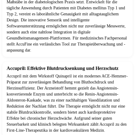
Maßstäbe in der diabetologischen Praxis setzt. Entwickelt für die
tägliche Anwendung durch Patienten mit Diabetes mellitus Typ 1 und
Typ 2, vereint es laborähnliche Genauigkeit mit alltagstauglichem
Design. Die innovative Sensorik und intelligente
Softwareunterstützung ermöglichen nicht nur zuverlässige Messwerte,
sondern auch eine nahtlose Integration in digitale
Gesundheitsmanagement-Plattformen. Für medizinisches Fachpersonal
stellt AccuFine ein verlässliches Tool zur Therapieüberwachung und -
anpassung dar.
Accupril: Effektive Blutdrucksenkung und Herzschutz
Accupril mit dem Wirkstoff Quinapril ist ein modernes ACE-Hemmer-
Präparat zur zuverlässigen Behandlung von Bluthochdruck und
Herzinsuffizienz. Der Arzneistoff hemmt gezielt das Angiotensin-
konvertierende Enzym und unterbricht so die Renin-Angiotensin-
Aldosteron-Kaskade, was zu einer nachhaltigen Vasodilatation und
Reduktion der Nachlast führt. Die Therapie ermöglicht nicht nur eine
stabile Blutdruckkontrolle, sondern bietet auch kardioprotektive
Effekte bei chronischer Herzschwäche. Aufgrund seiner guten
Steuerbarkeit und klinisch belegten Wirksamkeit zählt Accupril zu den
First-Line-Therapeutika in der kardiovaskulären Medizin.