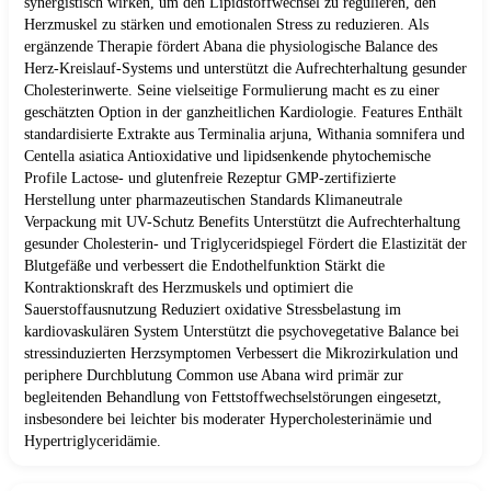
synergistisch wirken, um den Lipidstoffwechsel zu regulieren, den
Herzmuskel zu stärken und emotionalen Stress zu reduzieren. Als
ergänzende Therapie fördert Abana die physiologische Balance des
Herz-Kreislauf-Systems und unterstützt die Aufrechterhaltung gesunder
Cholesterinwerte. Seine vielseitige Formulierung macht es zu einer
geschätzten Option in der ganzheitlichen Kardiologie. Features Enthält
standardisierte Extrakte aus Terminalia arjuna, Withania somnifera und
Centella asiatica Antioxidative und lipidsenkende phytochemische
Profile Lactose- und glutenfreie Rezeptur GMP-zertifizierte
Herstellung unter pharmazeutischen Standards Klimaneutrale
Verpackung mit UV-Schutz Benefits Unterstützt die Aufrechterhaltung
gesunder Cholesterin- und Triglyceridspiegel Fördert die Elastizität der
Blutgefäße und verbessert die Endothelfunktion Stärkt die
Kontraktionskraft des Herzmuskels und optimiert die
Sauerstoffausnutzung Reduziert oxidative Stressbelastung im
kardiovaskulären System Unterstützt die psychovegetative Balance bei
stressinduzierten Herzsymptomen Verbessert die Mikrozirkulation und
periphere Durchblutung Common use Abana wird primär zur
begleitenden Behandlung von Fettstoffwechselstörungen eingesetzt,
insbesondere bei leichter bis moderater Hypercholesterinämie und
Hypertriglyceridämie.