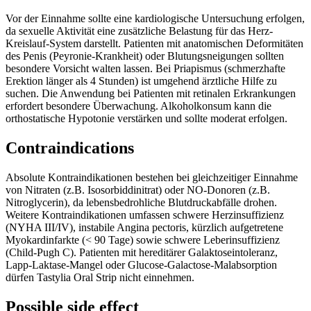
Vor der Einnahme sollte eine kardiologische Untersuchung erfolgen,
da sexuelle Aktivität eine zusätzliche Belastung für das Herz-
Kreislauf-System darstellt. Patienten mit anatomischen Deformitäten
des Penis (Peyronie-Krankheit) oder Blutungsneigungen sollten
besondere Vorsicht walten lassen. Bei Priapismus (schmerzhafte
Erektion länger als 4 Stunden) ist umgehend ärztliche Hilfe zu
suchen. Die Anwendung bei Patienten mit retinalen Erkrankungen
erfordert besondere Überwachung. Alkoholkonsum kann die
orthostatische Hypotonie verstärken und sollte moderat erfolgen.
Contraindications
Absolute Kontraindikationen bestehen bei gleichzeitiger Einnahme
von Nitraten (z.B. Isosorbiddinitrat) oder NO-Donoren (z.B.
Nitroglycerin), da lebensbedrohliche Blutdruckabfälle drohen.
Weitere Kontraindikationen umfassen schwere Herzinsuffizienz
(NYHA III/IV), instabile Angina pectoris, kürzlich aufgetretene
Myokardinfarkte (< 90 Tage) sowie schwere Leberinsuffizienz
(Child-Pugh C). Patienten mit hereditärer Galaktoseintoleranz,
Lapp-Laktase-Mangel oder Glucose-Galactose-Malabsorption
dürfen Tastylia Oral Strip nicht einnehmen.
Possible side effect