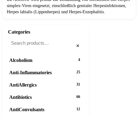
simplex-Viren eingesetzt, einschließlich genitaler Herpesinfektionen,
Herpes labialis (Lippenherpes) und Herpes-Enzephalitis.
Categories
×
Alcoholism
4
Anti-Inflammatories
25
AntiAllergics
31
Antibiotics
66
AntiConvulsants
12
AntiDepressants
37
AntiFungals
8