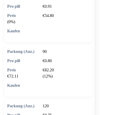
€0.91
€54.80
(0%)
🛒 In den Warenkorb
90
€0.80
€82.20
€72.11
(12%)
🛒 In den Warenkorb
120