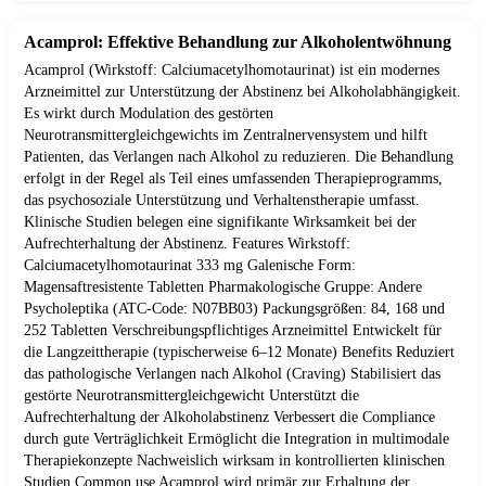
Acamprol: Effektive Behandlung zur Alkoholentwöhnung
Acamprol (Wirkstoff: Calciumacetylhomotaurinat) ist ein modernes
Arzneimittel zur Unterstützung der Abstinenz bei Alkoholabhängigkeit.
Es wirkt durch Modulation des gestörten
Neurotransmittergleichgewichts im Zentralnervensystem und hilft
Patienten, das Verlangen nach Alkohol zu reduzieren. Die Behandlung
erfolgt in der Regel als Teil eines umfassenden Therapieprogramms,
das psychosoziale Unterstützung und Verhaltenstherapie umfasst.
Klinische Studien belegen eine signifikante Wirksamkeit bei der
Aufrechterhaltung der Abstinenz. Features Wirkstoff:
Calciumacetylhomotaurinat 333 mg Galenische Form:
Magensaftresistente Tabletten Pharmakologische Gruppe: Andere
Psycholeptika (ATC-Code: N07BB03) Packungsgrößen: 84, 168 und
252 Tabletten Verschreibungspflichtiges Arzneimittel Entwickelt für
die Langzeittherapie (typischerweise 6–12 Monate) Benefits Reduziert
das pathologische Verlangen nach Alkohol (Craving) Stabilisiert das
gestörte Neurotransmittergleichgewicht Unterstützt die
Aufrechterhaltung der Alkoholabstinenz Verbessert die Compliance
durch gute Verträglichkeit Ermöglicht die Integration in multimodale
Therapiekonzepte Nachweislich wirksam in kontrollierten klinischen
Studien Common use Acamprol wird primär zur Erhaltung der