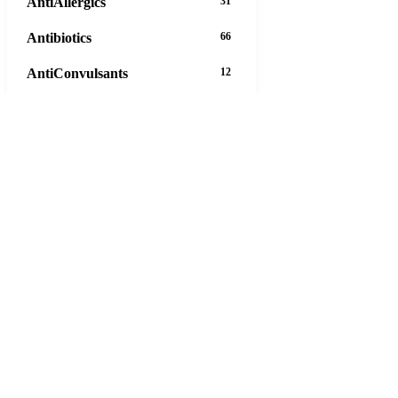
AntiAllergics
31
Antibiotics
66
AntiConvulsants
12
AntiDepressants
37
AntiFungals
8
AntiParasitics
11
AntiPsychotic
14
AntiVirals
27
Anxiety
16
Arthritis
29
Asthma
30
Birth Control
5