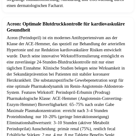
einen dermatologischen Facharzt.
Aceon: Optimale Blutdruckkontrolle für kardiovaskuläre
Gesundheit
Aceon (Perindopril) ist ein modernes Antihypertensivum aus der
Klasse der ACE-Hemmer, das speziell zur Behandlung der arteriellen
Hypertonie und zur Reduktion kardiovaskulärer Risiken entwickelt
wurde. Durch seine innovative Wirkstoffformulierung ermöglicht es
eine zuverlässige 24-Stunden-Blutdruckkontrolle mit nur einer
täglichen Einnahme. Klinische Studien belegen seine Wirksamkeit in
der Sekundärprävention bei Patienten mit stabiler koronarer
Herzkrankheit. Die substanzspezifische Gewebepenetration sorgt für
eine optimale Pharmakodynamik im Renin-Angiotensin-Aldosteron-
System. Features Wirkstoff: Perindopril-Erbumin (Prodrug)
Pharmakologische Klasse: ACE-Hemmer (Angiotensin-Converting-
Enzym-Hemmer) Bioverfügbarkeit: 65–75% nach oraler Gabe
Maximale Plasmakonzentration: erreicht nach 3–4 Stunden
Proteinhindung: nur 10–20% (geringe Interaktionsneigung)
Eliminationshalbwertszeit: 3–10 Stunden (aktiver Metabolit
Perindoprilat) Ausscheidung: primär renal (75%), restlich fecal
Erhältliche Stärken: 2 mg, 4 mg, 8 mg Tablette Benefits Senkt