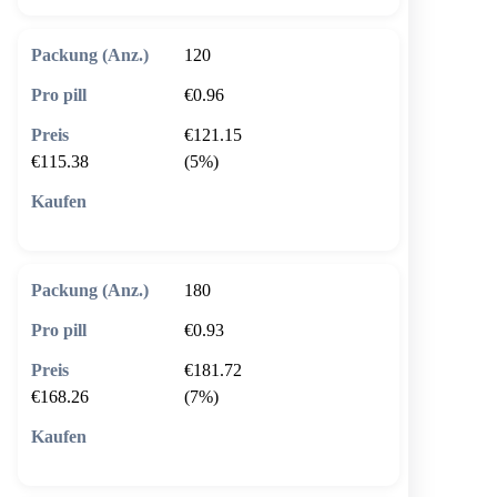
120
€0.96
€121.15
€115.38
(5%)
🛒 In den Warenkorb
180
€0.93
€181.72
€168.26
(7%)
🛒 In den Warenkorb