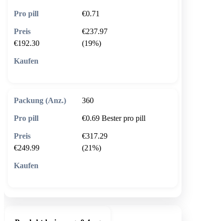
€0.71
€237.97
€192.30
(19%)
🛒 In den Warenkorb
360
€0.69
Bester pro pill
€317.29
€249.99
(21%)
🛒 In den Warenkorb