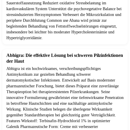
Sauerstoffausnutzung Reduziert oxidative Stressbelastung im
kardiovaskulären System Unterstützt die psychovegetative Balance bei
stressinduzierten Herzsymptomen Verbessert die Mikrozirkulation und
periphere Durchblutung Common use Abana wird primär zur
begleitenden Behandlung von Fettstoffwechselstörungen eingesetzt,
insbesondere bei leichter bis moderater Hypercholesterinämie und
Hypertriglyceridämie.
Abhigra: Die effektive Lösung bei schweren Pilzinfektionen
der Haut
Abhigra ist ein hochwirksames, verschreibungspflichtiges
Antimykotikum zur gezielten Behandlung schwerer
dermatomykotischer Infektionen. Entwickelt auf Basis modernster
pharmazeutischer Forschung, bietet dieses Präparat eine zuverlässige
Therapieoption bei therapieresistenten Pilzerkrankungen. Seine
innovative Formulierung gewährleistet eine tiefenwirksame Penetration
in betroffene Hautschichten und eine nachhaltige antimykotische
Wirkung. Klinische Studien belegen die überlegene Wirksamkeit
gegenüber Standardtherapien bei gleichzeitig guter Verträglichkeit.
Features Wirkstoff: Terbinafin-Hydrochlorid 1% in optimierter
Galenik Pharmazeutische Form: Creme mit verbesserter