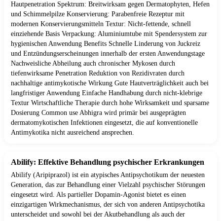
Hautpenetration Spektrum: Breitwirksam gegen Dermatophyten, Hefen
und Schimmelpilze Konservierung: Parabenfreie Rezeptur mit
modernen Konservierungsmitteln Textur: Nicht-fettende, schnell
einziehende Basis Verpackung: Aluminiumtube mit Spendersystem zur
hygienischen Anwendung Benefits Schnelle Linderung von Juckreiz
und Entzündungserscheinungen innerhalb der ersten Anwendungstage
Nachweisliche Abheilung auch chronischer Mykosen durch
tiefenwirksame Penetration Reduktion von Rezidivraten durch
nachhaltige antimykotische Wirkung Gute Hautverträglichkeit auch bei
langfristiger Anwendung Einfache Handhabung durch nicht-klebrige
Textur Wirtschaftliche Therapie durch hohe Wirksamkeit und sparsame
Dosierung Common use Abhigra wird primär bei ausgeprägten
dermatomykotischen Infektionen eingesetzt, die auf konventionelle
Antimykotika nicht ausreichend ansprechen.
Abilify: Effektive Behandlung psychischer Erkrankungen
Abilify (Aripiprazol) ist ein atypisches Antipsychotikum der neuesten
Generation, das zur Behandlung einer Vielzahl psychischer Störungen
eingesetzt wird. Als partieller Dopamin-Agonist bietet es einen
einzigartigen Wirkmechanismus, der sich von anderen Antipsychotika
unterscheidet und sowohl bei der Akutbehandlung als auch der