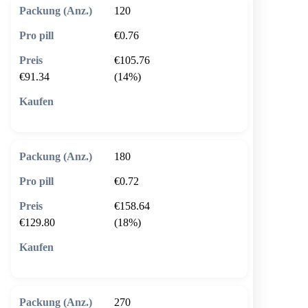
120
€0.76
€105.76
€91.34
(14%)
🛒 In den Warenkorb
180
€0.72
€158.64
€129.80
(18%)
🛒 In den Warenkorb
270