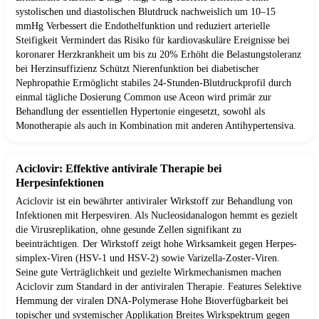
systolischen und diastolischen Blutdruck nachweislich um 10–15
mmHg Verbessert die Endothelfunktion und reduziert arterielle
Steifigkeit Vermindert das Risiko für kardiovaskuläre Ereignisse bei
koronarer Herzkrankheit um bis zu 20% Erhöht die Belastungstoleranz
bei Herzinsuffizienz Schützt Nierenfunktion bei diabetischer
Nephropathie Ermöglicht stabiles 24-Stunden-Blutdruckprofil durch
einmal tägliche Dosierung Common use Aceon wird primär zur
Behandlung der essentiellen Hypertonie eingesetzt, sowohl als
Monotherapie als auch in Kombination mit anderen Antihypertensiva.
Aciclovir: Effektive antivirale Therapie bei
Herpesinfektionen
Aciclovir ist ein bewährter antiviraler Wirkstoff zur Behandlung von
Infektionen mit Herpesviren. Als Nucleosidanalogon hemmt es gezielt
die Virusreplikation, ohne gesunde Zellen signifikant zu
beeinträchtigen. Der Wirkstoff zeigt hohe Wirksamkeit gegen Herpes-
simplex-Viren (HSV-1 und HSV-2) sowie Varizella-Zoster-Viren.
Seine gute Verträglichkeit und gezielte Wirkmechanismen machen
Aciclovir zum Standard in der antiviralen Therapie. Features Selektive
Hemmung der viralen DNA-Polymerase Hohe Bioverfügbarkeit bei
topischer und systemischer Applikation Breites Wirkspektrum gegen