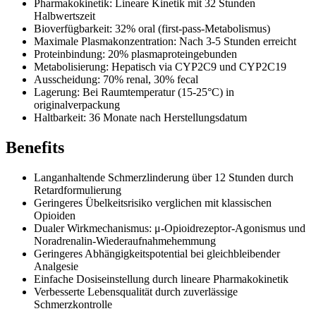
Pharmakokinetik: Lineare Kinetik mit 32 Stunden
Halbwertszeit
Bioverfügbarkeit: 32% oral (first-pass-Metabolismus)
Maximale Plasmakonzentration: Nach 3-5 Stunden erreicht
Proteinbindung: 20% plasmaproteingebunden
Metabolisierung: Hepatisch via CYP2C9 und CYP2C19
Ausscheidung: 70% renal, 30% fecal
Lagerung: Bei Raumtemperatur (15-25°C) in
originalverpackung
Haltbarkeit: 36 Monate nach Herstellungsdatum
Benefits
Langanhaltende Schmerzlinderung über 12 Stunden durch
Retardformulierung
Geringeres Übelkeitsrisiko verglichen mit klassischen
Opioiden
Dualer Wirkmechanismus: μ-Opioidrezeptor-Agonismus und
Noradrenalin-Wiederaufnahmehemmung
Geringeres Abhängigkeitspotential bei gleichbleibender
Analgesie
Einfache Dosiseinstellung durch lineare Pharmakokinetik
Verbesserte Lebensqualität durch zuverlässige
Schmerzkontrolle