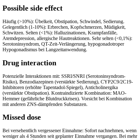
Possible side effect
Häufig (>10%): Übelkeit, Obstipation, Schwindel, Sedierung.
Gelegentlich (1-10%): Erbrechen, Kopfschmerzen, Müdigkeit,
Schwitzen. Selten (<1%): Halluzinationen, Krampfanfälle,
Atemdepression, allergische Hautreaktionen. Sehr selten (<0,1%):
Serotoninsyndrom, QT-Zeit-Verlängerung, hypogonadotroper
Hypogonadismus bei Langzeitanwendung.
Drug interaction
Potenzielle Interaktionen mit: SSRI/SNRI (Serotoninsyndrom-
Risiko), Benzodiazepinen (verstärkte Sedierung), CYP2C9/2C19-
Inhibitoren (erhöhte Tapentadol-Spiegel), Anticholinergika
(verstärkte Obstipation). Kontraindizierte Kombination: MAO-
Hemmer (gefährliche Blutdruckkrisen). Vorsicht bei Kombination
mit anderen ZNS-dämpfenden Substanzen.
Missed dose
Bei versehentlich vergessener Einnahme: Sofort nachnehmen, wenn
weniger als 4 Stunden seit geplanter Einnahme vergangen. Bei mehr