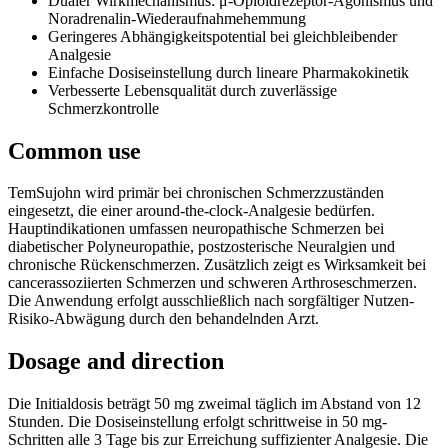
Dualer Wirkmechanismus: μ-Opioidrezeptor-Agonismus und
Noradrenalin-Wiederaufnahmehemmung
Geringeres Abhängigkeitspotential bei gleichbleibender
Analgesie
Einfache Dosiseinstellung durch lineare Pharmakokinetik
Verbesserte Lebensqualität durch zuverlässige
Schmerzkontrolle
Common use
TemSujohn wird primär bei chronischen Schmerzzuständen
eingesetzt, die einer around-the-clock-Analgesie bedürfen.
Hauptindikationen umfassen neuropathische Schmerzen bei
diabetischer Polyneuropathie, postzosterische Neuralgien und
chronische Rückenschmerzen. Zusätzlich zeigt es Wirksamkeit bei
cancerassoziierten Schmerzen und schweren Arthroseschmerzen.
Die Anwendung erfolgt ausschließlich nach sorgfältiger Nutzen-
Risiko-Abwägung durch den behandelnden Arzt.
Dosage and direction
Die Initialdosis beträgt 50 mg zweimal täglich im Abstand von 12
Stunden. Die Dosiseinstellung erfolgt schrittweise in 50 mg-
Schritten alle 3 Tage bis zur Erreichung suffizienter Analgesie. Die