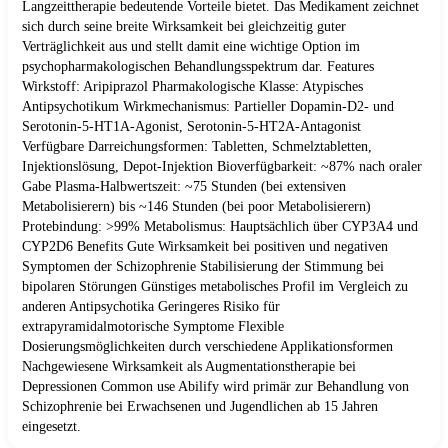
Langzeittherapie bedeutende Vorteile bietet. Das Medikament zeichnet
sich durch seine breite Wirksamkeit bei gleichzeitig guter
Verträglichkeit aus und stellt damit eine wichtige Option im
psychopharmakologischen Behandlungsspektrum dar. Features
Wirkstoff: Aripiprazol Pharmakologische Klasse: Atypisches
Antipsychotikum Wirkmechanismus: Partieller Dopamin-D2- und
Serotonin-5-HT1A-Agonist, Serotonin-5-HT2A-Antagonist
Verfügbare Darreichungsformen: Tabletten, Schmelztabletten,
Injektionslösung, Depot-Injektion Bioverfügbarkeit: ~87% nach oraler
Gabe Plasma-Halbwertszeit: ~75 Stunden (bei extensiven
Metabolisierern) bis ~146 Stunden (bei poor Metabolisierern)
Protebindung: >99% Metabolismus: Hauptsächlich über CYP3A4 und
CYP2D6 Benefits Gute Wirksamkeit bei positiven und negativen
Symptomen der Schizophrenie Stabilisierung der Stimmung bei
bipolaren Störungen Günstiges metabolisches Profil im Vergleich zu
anderen Antipsychotika Geringeres Risiko für
extrapyramidalmotorische Symptome Flexible
Dosierungsmöglichkeiten durch verschiedene Applikationsformen
Nachgewiesene Wirksamkeit als Augmentationstherapie bei
Depressionen Common use Abilify wird primär zur Behandlung von
Schizophrenie bei Erwachsenen und Jugendlichen ab 15 Jahren
eingesetzt.