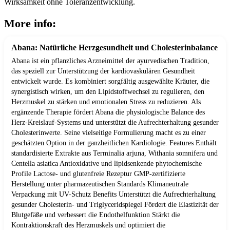
Wirksamkeit ohne Toleranzentwicklung.
More info:
Abana: Natürliche Herzgesundheit und Cholesterinbalance
Abana ist ein pflanzliches Arzneimittel der ayurvedischen Tradition,
das speziell zur Unterstützung der kardiovaskulären Gesundheit
entwickelt wurde. Es kombiniert sorgfältig ausgewählte Kräuter, die
synergistisch wirken, um den Lipidstoffwechsel zu regulieren, den
Herzmuskel zu stärken und emotionalen Stress zu reduzieren. Als
ergänzende Therapie fördert Abana die physiologische Balance des
Herz-Kreislauf-Systems und unterstützt die Aufrechterhaltung gesunder
Cholesterinwerte. Seine vielseitige Formulierung macht es zu einer
geschätzten Option in der ganzheitlichen Kardiologie. Features Enthält
standardisierte Extrakte aus Terminalia arjuna, Withania somnifera und
Centella asiatica Antioxidative und lipidsenkende phytochemische
Profile Lactose- und glutenfreie Rezeptur GMP-zertifizierte
Herstellung unter pharmazeutischen Standards Klimaneutrale
Verpackung mit UV-Schutz Benefits Unterstützt die Aufrechterhaltung
gesunder Cholesterin- und Triglyceridspiegel Fördert die Elastizität der
Blutgefäße und verbessert die Endothelfunktion Stärkt die
Kontraktionskraft des Herzmuskels und optimiert die