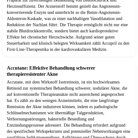
Präparat zur zuverlässigen Behandlung von Bluthochdruck und
Herzinsuffizienz. Der Arzneistoff hemmt gezielt das Angiotensin-
konvertierende Enzym und unterbricht so die Renin-Angiotensin-
Aldosteron-Kaskade, was zu einer nachhaltigen Vasodilatation und
Reduktion der Nachlast führt. Die Therapie ermöglicht nicht nur eine
stabile Blutdruckkontrolle, sondern bietet auch kardioprotektive
Effekte bei chronischer Herzschwäche. Aufgrund seiner guten
Steuerbarkeit und klinisch belegten Wirksamkeit zählt Accupril zu den
First-Line-Therapeutika in der kardiovaskulären Medizin.
Accutane: Effektive Behandlung schwerer
therapieresistenter Akne
Accutane, mit dem Wirkstoff Isotretinoin, ist ein hochwirksames
Retinoid zur systemischen Behandlung schwerer, nodulärer Akne, die
auf konventionelle Therapieansätze nicht ausreichend angesprochen
hat. Es zählt zu den wenigen Arzneimitteln, die eine langfristige
Remission der Akne induzieren können, indem es pathologische
Schlüsselmechanismen wie übermäßige Talgproduktion,
Verhornungsstörungen, bakterielle Besiedlung und
Entzündungsprozesse adressiert. Die Behandlung erfordert aufgrund
des spezifischen Wirkspektrums und potenzieller Nebenwirkungen eine
sorgfältige Indikationsstellung, Aufklärung und Überwachung durch