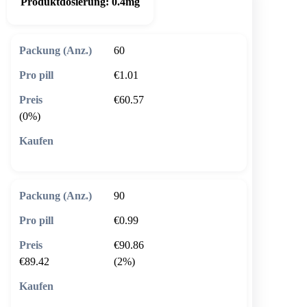
Produktdosierung:
0.4mg
60
€1.01
€60.57
(0%)
🛒 In den Warenkorb
90
€0.99
€90.86
€89.42
(2%)
🛒 In den Warenkorb