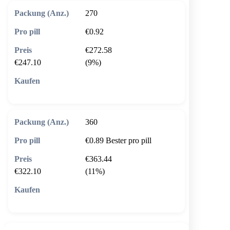
270
€0.92
€272.58
€247.10
(9%)
🛒 In den Warenkorb
360
€0.89
Bester pro pill
€363.44
€322.10
(11%)
🛒 In den Warenkorb