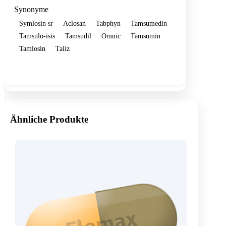
Synonyme
Symlosin sr
Aclosan
Tabphyn
Tamsumedin
Tamsulo-isis
Tamsudil
Omnic
Tamsumin
Tamlosin
Taliz
Show more
Ähnliche Produkte