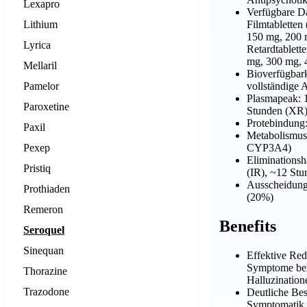
Lexapro
Verfügbare D
Lithium
Filmtabletten
150 mg, 200 
Lyrica
Retardtablett
mg, 300 mg, 
Mellaril
Bioverfügbar
Pamelor
vollständige 
Plasmapeak: 1
Paroxetine
Stunden (XR
Protebindung
Paxil
Metabolismus:
Pexep
CYP3A4)
Eliminationsh
Pristiq
(IR), ~12 St
Ausscheidung
Prothiaden
(20%)
Remeron
Benefits
Seroquel
Sinequan
Effektive Red
Symptome bei
Thorazine
Halluzination
Trazodone
Deutliche Bes
Symptomatik 