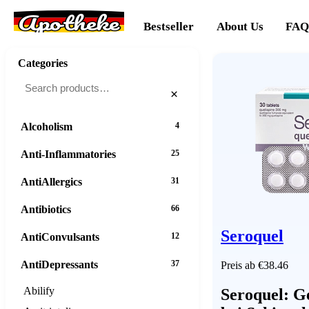
Apotheke
Bestseller
About Us
FAQ
Categories
×
Alcoholism
4
Anti-Inflammatories
25
AntiAllergics
31
Antibiotics
66
Seroquel
AntiConvulsants
12
AntiDepressants
37
Preis ab €38.46
Abilify
Seroquel: G