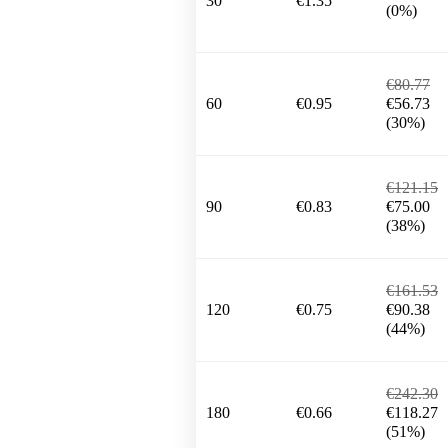
30
€1.35
(0%)
€80.77
60
€0.95
€56.73
(30%)
€121.15
90
€0.83
€75.00
(38%)
€161.53
120
€0.75
€90.38
(44%)
€242.30
180
€0.66
€118.27
(51%)