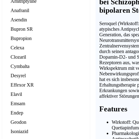
bei Schizop
Amitriptyline
bipolaren S
Anafranil
Asendin
Seroquel (Wirkstoff:
atypisches Antipsyc
Bupron SR
Generation, das spez
Bupropion
Neurotransmittersy
Zentralnervensystem
Celexa
durch seinen antagon
Dopamin-D2- und S
Clozaril
Rezeptoren aus, wa
Cymbalta
Wirkspektrum mit v
Nebenwirkungsprofil 
Desyrel
hat es sich insbeson
Erhaltungstherapie 
Effexor XR
Erkrankungen sowie
Elavil
affektiver Störungen
Emsam
Features
Endep
Geodon
Wirkstoff: Que
Quetiapinfuma
Isoniazid
Pharmakologi
Antipsychoti