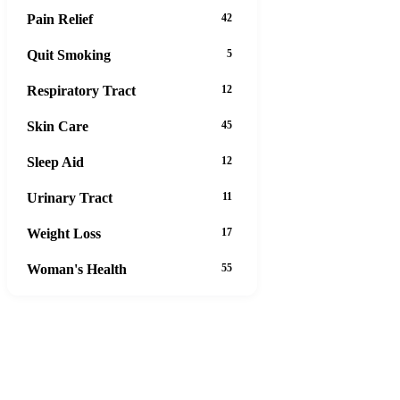
Pain Relief
42
Quit Smoking
5
Respiratory Tract
12
Skin Care
45
Sleep Aid
12
Urinary Tract
11
Weight Loss
17
Woman's Health
55