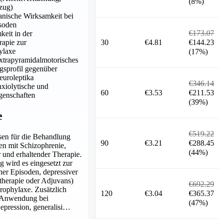
(8%)
zug)
anische Wirksamkeit bei
isoden
€173.07
eit in der
30
€4.81
€144.23
rapie zur
ylaxe
(17%)
xtrapyramidalmotorisches
sprofil gegenüber
euroleptika
€346.14
nxiolytische und
60
€3.53
€211.53
genschaften
(39%)
e
€519.22
ssen für die Behandlung
90
€3.21
€288.45
en mit Schizophrenie,
(44%)
r und erhaltender Therapie.
g wird es eingesetzt zur
er Episoden, depressiver
therapie oder Adjuvans)
€692.29
rophylaxe. Zusätzlich
120
€3.04
€365.37
l-Anwendung bei
(47%)
Depression, generalisi…