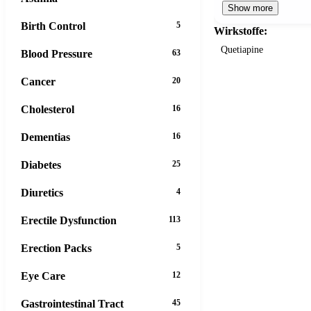
Show more
Birth Control
5
Wirkstoffe:
Quetiapine
Blood Pressure
63
Cancer
20
Cholesterol
16
Dementias
16
Diabetes
25
Diuretics
4
Erectile Dysfunction
113
Erection Packs
5
Eye Care
12
Gastrointestinal Tract
45