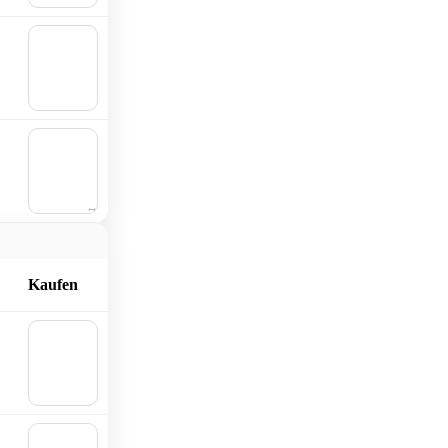
🛒 In
den
Waren
korb
🛒 In
den
Waren
korb
Kaufen
🛒 In
den
Waren
korb
🛒 In