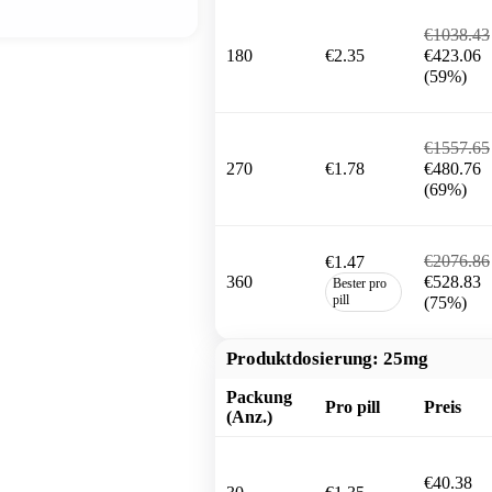
€1038.43
180
€2.35
€423.06
(59%)
€1557.65
270
€1.78
€480.76
(69%)
€2076.86
€1.47
360
€528.83
Bester pro
pill
(75%)
Produktdosierung:
25mg
Packung
Pro pill
Preis
(Anz.)
€40.38