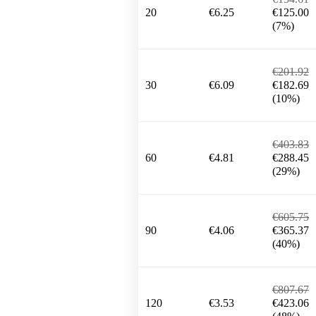
20
€6.25
€125.00
(7%)
€201.92
30
€6.09
€182.69
(10%)
€403.83
60
€4.81
€288.45
(29%)
€605.75
90
€4.06
€365.37
(40%)
€807.67
120
€3.53
€423.06