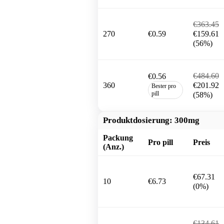
€363.45
270
€0.59
€159.61
(56%)
€484.60
€0.56
360
€201.92
Bester pro
pill
(58%)
Produktdosierung:
300mg
Packung
Pro pill
Preis
(Anz.)
€67.31
10
€6.73
(0%)
€134.61