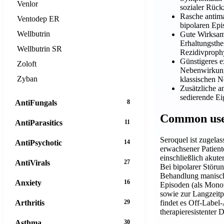
Venlor
sozialer Rück
Rasche antim
Ventodep ER
bipolaren Ep
Wellbutrin
Gute Wirksamk
Erhaltungsthe
Wellbutrin SR
Rezidivproph
Günstigeres e
Zoloft
Nebenwirkung
Zyban
klassischen N
Zusätzliche a
sedierende Ei
AntiFungals
8
Common us
AntiParasitics
11
Seroquel ist zugela
AntiPsychotic
14
erwachsener Patient
einschließlich akute
AntiVirals
27
Bei bipolarer Störun
Behandlung manisch
Anxiety
16
Episoden (als Mono
sowie zur Langzeitp
Arthritis
29
findet es Off-Labe
therapieresistenter 
Asthma
30