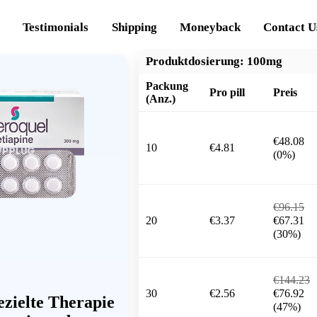
Testimonials
Shipping
Moneyback
Contact U
Produktdosierung:
100mg
Packung
Pro pill
Preis
(Anz.)
€48.08
10
€4.81
(0%)
€96.15
20
€3.37
€67.31
(30%)
€144.23
30
€2.56
€76.92
ezielte Therapie
(47%)