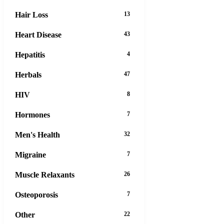
Hair Loss
13
Heart Disease
43
Hepatitis
4
Herbals
47
HIV
8
Hormones
7
Men's Health
32
Migraine
7
Muscle Relaxants
26
Osteoporosis
7
Other
22