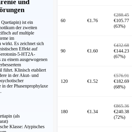
hrenie und
törungen
€288.45
60
€1.76
€105.77
 Quetiapin) ist ein
(63%)
hotikum der zweiten
ifisch auf multiple
steme im
 wirkt. Es zeichnet sich
€432.68
istischen Effekt auf
90
€1.60
€144.23
erotonin-5-HT2A-
(67%)
s zu einem ausgewogenen
erbessertem
führt. Klinisch etabliert
dere in der Akut- und
€576.91
psychotischer
120
€1.52
€182.69
 in der Phasenprophylaxe
(68%)
.
€865.36
180
€1.34
€240.38
tiapin (als
(72%)
rat)
sche Klasse: Atypisches
kum