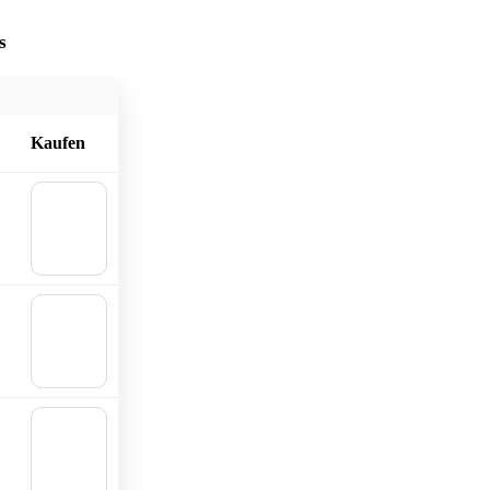
s
Kaufen
🛒 In
den
Waren
korb
🛒 In
den
Waren
korb
🛒 In
den
Waren
korb