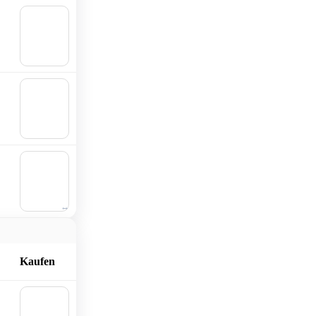
🛒 In
den
Waren
korb
🛒 In
den
Waren
korb
🛒 In
den
Waren
korb
Kaufen
🛒 In
den