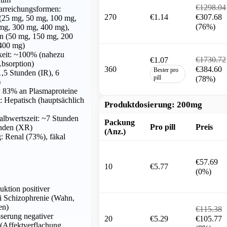
€1298.04
arreichungsformen:
270
€1.14
€307.68
 (25 mg, 50 mg, 100 mg,
(76%)
mg, 300 mg, 400 mg),
en (50 mg, 150 mg, 200
400 mg)
keit: ~100% (nahezu
€1730.72
€1.07
Absorption)
360
€384.60
Bester pro
,5 Stunden (IR), 6
pill
(78%)
)
: 83% an Plasmaproteine
 Hepatisch (hauptsächlich
Produktdosierung:
200mg
albwertszeit: ~7 Stunden
Packung
Pro pill
Preis
unden (XR)
(Anz.)
: Renal (73%), fäkal
€57.69
10
€5.77
(0%)
uktion positiver
 Schizophrenie (Wahn,
en)
€115.38
serung negativer
20
€5.29
€105.77
(Affektverflachung,