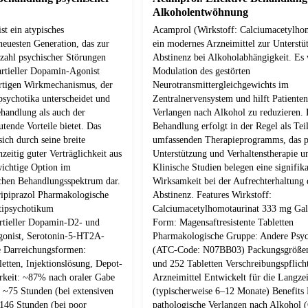
Alkoholentwöhnung
st ein atypisches
Acamprol (Wirkstoff: Calciumacetylhom
euesten Generation, das zur
ein modernes Arzneimittel zur Unterstü
zahl psychischer Störungen
Abstinenz bei Alkoholabhängigkeit. Es 
partieller Dopamin-Agonist
Modulation des gestörten
gartigen Wirkmechanismus, der
Neurotransmittergleichgewichts im
psychotika unterscheidet und
Zentralnervensystem und hilft Patienten
handlung als auch der
Verlangen nach Alkohol zu reduzieren. 
tende Vorteile bietet. Das
Behandlung erfolgt in der Regel als Teil
ich durch seine breite
umfassenden Therapieprogramms, das p
zeitig guter Verträglichkeit aus
Unterstützung und Verhaltenstherapie u
wichtige Option im
Klinische Studien belegen eine signifik
hen Behandlungsspektrum dar.
Wirksamkeit bei der Aufrechterhaltung 
ripiprazol Pharmakologische
Abstinenz. Features Wirkstoff:
tipsychotikum
Calciumacetylhomotaurinat 333 mg Gal
rtieller Dopamin-D2- und
Form: Magensaftresistente Tabletten
onist, Serotonin-5-HT2A-
Pharmakologische Gruppe: Andere Psyc
e Darreichungsformen:
(ATC-Code: N07BB03) Packungsgrößen
letten, Injektionslösung, Depot-
und 252 Tabletten Verschreibungspflich
rkeit: ~87% nach oraler Gabe
Arzneimittel Entwickelt für die Langzei
 ~75 Stunden (bei extensiven
(typischerweise 6–12 Monate) Benefits 
~146 Stunden (bei poor
pathologische Verlangen nach Alkohol 