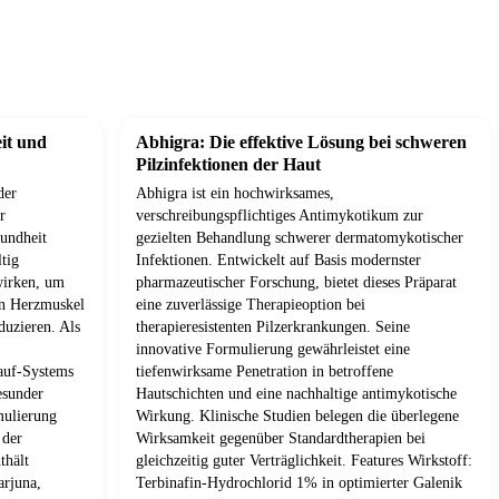
it und
Abhigra: Die effektive Lösung bei schweren
Pilzinfektionen der Haut
der
Abhigra ist ein hochwirksames,
r
verschreibungspflichtiges Antimykotikum zur
sundheit
gezielten Behandlung schwerer dermatomykotischer
tig
Infektionen. Entwickelt auf Basis modernster
 wirken, um
pharmazeutischer Forschung, bietet dieses Präparat
en Herzmuskel
eine zuverlässige Therapieoption bei
duzieren. Als
therapieresistenten Pilzerkrankungen. Seine
innovative Formulierung gewährleistet eine
lauf-Systems
tiefenwirksame Penetration in betroffene
esunder
Hautschichten und eine nachhaltige antimykotische
mulierung
Wirkung. Klinische Studien belegen die überlegene
 der
Wirksamkeit gegenüber Standardtherapien bei
thält
gleichzeitig guter Verträglichkeit. Features Wirkstoff:
arjuna,
Terbinafin-Hydrochlorid 1% in optimierter Galenik