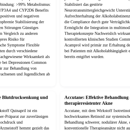
tebindung: >99% Metabolismus:
Stabilisiert das gestörte
CYP3A4 und CYP2D6 Benefits
Neurotransmittergleichgewicht Unterstü
positiven und negativen
Aufrechterhaltung der Alkoholabstinenz
phrenie Stabilisierung der
die Compliance durch gute Verträglichk
en Störungen Günstiges
Ermöglicht die Integration in multimod
im Vergleich zu anderen
Therapiekonzepte Nachweislich wirksa
eres Risiko für
kontrollierten klinischen Studien Com
sche Symptome Flexible
Acamprol wird primär zur Erhaltung de
ten durch verschiedene
bei Patienten mit Alkoholabhängigkeit e
achgewiesene Wirksamkeit als
bereits entgiftet wurden.
ie bei Depressionen Common
är zur Behandlung von
wachsenen und Jugendlichen ab
ve Blutdrucksenkung und
Accutane: Effektive Behandlung
therapieresistenter Akne
stoff Quinapril ist ein
Accutane, mit dem Wirkstoff Isotretinoin
-Präparat zur zuverlässigen
hochwirksames Retinoid zur systemisch
hochdruck und
Behandlung schwerer, nodulärer Akne, 
 Arzneistoff hemmt gezielt das
konventionelle Therapieansätze nicht a