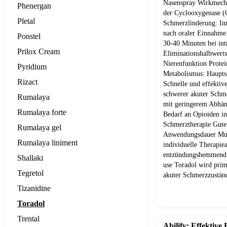
Nasenspray Wirkmech
Phenergan
der Cyclooxygenase 
Pletal
Schmerzlinderung: In
nach oraler Einnahme
Ponstel
30-40 Minuten bei int
Prilox Cream
Eliminationshalbwerts
Nierenfunktion Prote
Pyridium
Metabolismus: Hauptsä
Rizact
Schnelle und effektiv
schwerer akuter Schme
Rumalaya
mit geringerem Abhäng
Rumalaya forte
Bedarf an Opioiden in
Schmerztherapie Gute 
Rumalaya gel
Anwendungsdauer Mult
Rumalaya liniment
individuelle Therapie
entzündungshemmend
Shallaki
use Toradol wird prim
Tegretol
akuter Schmerzzuständ
Tizanidine
Toradol
Trental
Abilify: Effektive