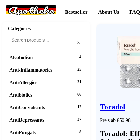
Apotheke
Bestseller
About Us
FAQ
Categories
×
Alcoholism
4
Anti-Inflammatories
25
AntiAllergics
31
Antibiotics
66
Toradol
AntiConvulsants
12
AntiDepressants
37
Preis ab €50.98
Toradol: Eff
AntiFungals
8