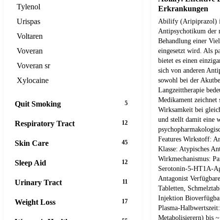
Tylenol
Erkrankungen
Urispas
Abilify (Aripiprazol) i
Antipsychotikum der n
Voltaren
Behandlung einer Viel
Voveran
eingesetzt wird. Als 
bietet es einen einzi
Voveran sr
sich von anderen Anti
Xylocaine
sowohl bei der Akutbe
Langzeittherapie bedeu
Medikament zeichnet s
Quit Smoking
5
Wirksamkeit bei gleich
und stellt damit eine 
Respiratory Tract
12
psychopharmakologisc
Features Wirkstoff: A
Skin Care
45
Klasse: Atypisches An
Wirkmechanismus: Pa
Sleep Aid
12
Serotonin-5-HT1A-Ag
Antagonist Verfügbar
Urinary Tract
11
Tabletten, Schmelztab
Injektion Bioverfügba
Weight Loss
17
Plasma-Halbwertszeit:
Metabolisierern) bis 