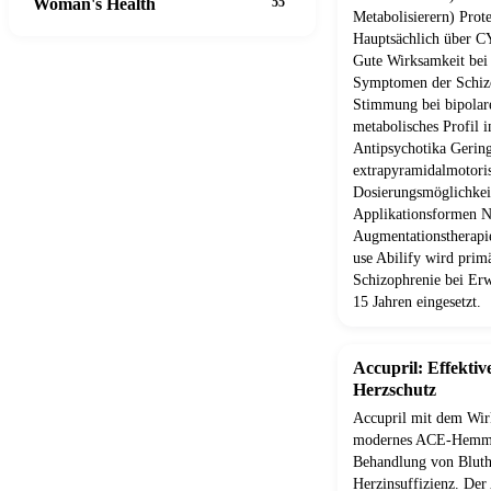
Woman's Health
55
Metabolisierern) Pro
Hauptsächlich über 
Gute Wirksamkeit bei 
Symptomen der Schizo
Stimmung bei bipolar
metabolisches Profil 
Antipsychotika Gering
extrapyramidalmotori
Dosierungsmöglichkei
Applikationsformen N
Augmentationstherap
use Abilify wird prim
Schizophrenie bei Er
15 Jahren eingesetzt.
Accupril: Effekti
Herzschutz
Accupril mit dem Wirk
modernes ACE-Hemmer
Behandlung von Blut
Herzinsuffizienz. Der