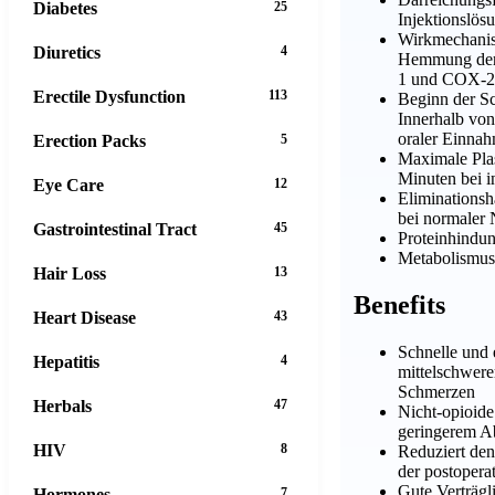
Diabetes
25
Injektionslös
Wirkmechanis
Diuretics
4
Hemmung der
1 und COX-2
Erectile Dysfunction
113
Beginn der S
Innerhalb vo
oraler Einna
Erection Packs
5
Maximale Pla
Minuten bei i
Eye Care
12
Eliminationsh
bei normaler 
Gastrointestinal Tract
45
Proteinhindu
Metabolismus:
Hair Loss
13
Benefits
Heart Disease
43
Schnelle und 
Hepatitis
4
mittelschwere
Schmerzen
Herbals
47
Nicht-opioide
geringerem Ab
HIV
8
Reduziert den
der postopera
Gute Verträgli
Hormones
7