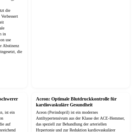
tzt die
 Verbessert
eit
ale
m in
mon use
r Abstinenz
ingesetzt, die
 schwerer
Aceon: Optimale Blutdruckkontrolle für
kardiovaskuläre Gesundheit
, ist ein
Aceon (Perindopril) ist ein modernes
en
Antihypertensivum aus der Klasse der ACE-Hemmer,
die auf
das speziell zur Behandlung der arteriellen
usreichend
Hypertonie und zur Reduktion kardiovaskulärer