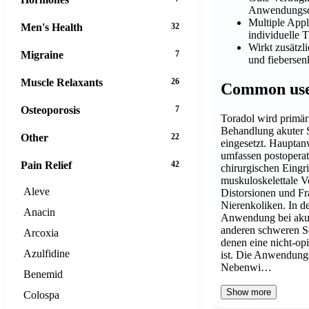
Anwendungsd
Multiple Appl
Men's Health
32
individuelle 
Wirkt zusätz
Migraine
7
und fieberse
Muscle Relaxants
26
Common us
Osteoporosis
7
Toradol wird primär
Behandlung akuter 
Other
22
eingesetzt. Haupta
umfassen postopera
Pain Relief
42
chirurgischen Eingri
muskuloskelettale V
Aleve
Distorsionen und Fr
Nierenkoliken. In de
Anacin
Anwendung bei aku
anderen schweren S
Arcoxia
denen eine nicht-opi
Azulfidine
ist. Die Anwendungs
Nebenwi…
Benemid
Show more
Colospa