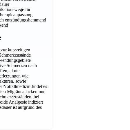
auer
ikationswege für
Therapieanpassung
lich entzündungshemmend
nkend
e
 zur kurzzeitigen
Schmerzzustände
nwendungsgebiete
tive Schmerzen nach
ffen, akute
erletzungen wie
akturen, sowie
r Notfallmedizin findet es
ten Migräneattacken und
chmerzzuständen, bei
oide Analgesie indiziert
dauer ist aufgrund des