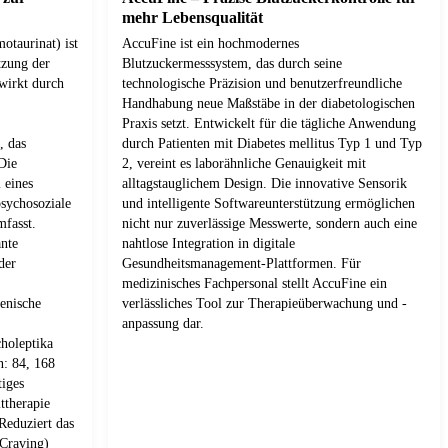
mehr Lebensqualität
otaurinat) ist
AccuFine ist ein hochmodernes
tzung der
Blutzuckermesssystem, das durch seine
wirkt durch
technologische Präzision und benutzerfreundliche
Handhabung neue Maßstäbe in der diabetologischen
Praxis setzt. Entwickelt für die tägliche Anwendung
, das
durch Patienten mit Diabetes mellitus Typ 1 und Typ
Die
2, vereint es laborähnliche Genauigkeit mit
 eines
alltagstauglichem Design. Die innovative Sensorik
sychosoziale
und intelligente Softwareunterstützung ermöglichen
mfasst.
nicht nur zuverlässige Messwerte, sondern auch eine
ante
nahtlose Integration in digitale
der
Gesundheitsmanagement-Plattformen. Für
medizinisches Fachpersonal stellt AccuFine ein
enische
verlässliches Tool zur Therapieüberwachung und -
anpassung dar.
holeptika
: 84, 168
tiges
ttherapie
Reduziert das
(Craving)