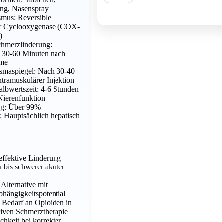
ung, Nasenspray
Show more
mus: Reversible
 Cyclooxygenase (COX-
)
chmerzlinderung:
n 30-60 Minuten nach
hme
smaspiegel: Nach 30-40
ntramuskulärer Injektion
albwertszeit: 4-6 Stunden
Nierenfunktion
ng: Über 99%
 Hauptsächlich hepatisch
effektive Linderung
r bis schwerer akuter
 Alternative mit
hängigkeitspotential
 Bedarf an Opioiden in
tiven Schmerztherapie
chkeit bei korrekter