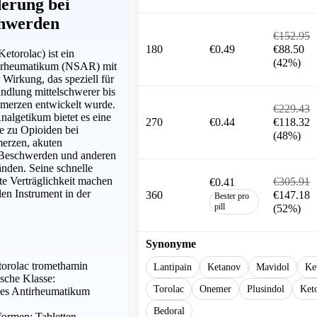
erung bei
chwerden
€152.95
180
€0.49
€88.50
Ketorolac) ist ein
(42%)
ntirheumatikum (NSAR) mit
r Wirkung, das speziell für
andlung mittelschwerer bis
hmerzen entwickelt wurde.
€229.43
nalgetikum bietet es eine
270
€0.44
€118.32
e zu Opioiden bei
(48%)
merzen, akuten
 Beschwerden und anderen
nden. Seine schnelle
e Verträglichkeit machen
€305.91
€0.41
en Instrument in der
360
€147.18
Bester pro
pill
(52%)
Synonyme
torolac tromethamin
Lantipain
Ketanov
Mavidol
Ke
sche Klasse:
Torolac
Onemer
Plusindol
Ket
les Antirheumatikum
Bedoral
ormen: Tabletten,