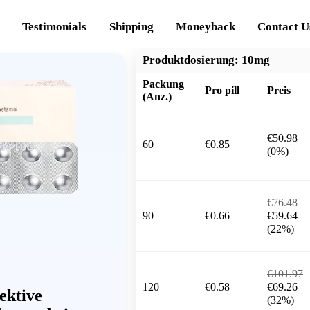
Testimonials
Shipping
Moneyback
Contact U
Produktdosierung:
10mg
Packung
Pro pill
Preis
(Anz.)
€50.98
60
€0.85
(0%)
€76.48
90
€0.66
€59.64
(22%)
€101.97
120
€0.58
€69.26
ektive
(32%)