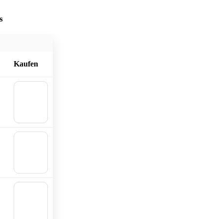
s
Kaufen
🛒 In
den
Waren
korb
🛒 In
den
Waren
korb
🛒 In
den
Waren
korb