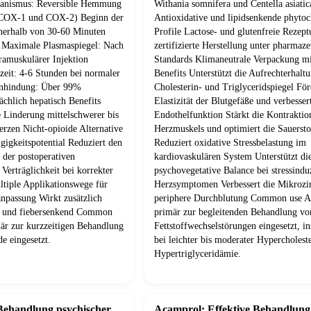
anismus: Reversible Hemmung
Withania somnifera und Centella asiatic
(COX-1 und COX-2) Beginn der
Antioxidative und lipidsenkende phyto
nerhalb von 30-60 Minuten
Profile Lactose- und glutenfreie Reze
 Maximale Plasmaspiegel: Nach
zertifizierte Herstellung unter pharmaze
ramuskulärer Injektion
Standards Klimaneutrale Verpackung m
zeit: 4-6 Stunden bei normaler
Benefits Unterstützt die Aufrechterhalt
inhindung: Über 99%
Cholesterin- und Triglyceridspiegel För
chlich hepatisch Benefits
Elastizität der Blutgefäße und verbesser
e Linderung mittelschwerer bis
Endothelfunktion Stärkt die Kontraktio
rzen Nicht-opioide Alternative
Herzmuskels und optimiert die Sauerst
igkeitspotential Reduziert den
Reduziert oxidative Stressbelastung im
 der postoperativen
kardiovaskulären System Unterstützt di
Verträglichkeit bei korrekter
psychovegetative Balance bei stressindu
iple Applikationswege für
Herzsymptomen Verbessert die Mikrozir
anpassung Wirkt zusätzlich
periphere Durchblutung Common use A
 und fiebersenkend Common
primär zur begleitenden Behandlung vo
är zur kurzzeitigen Behandlung
Fettstoffwechselstörungen eingesetzt, i
e eingesetzt.
bei leichter bis moderater Hypercholes
Hypertriglyceridämie.
 Behandlung psychischer
Acamprol: Effektive Behandlung