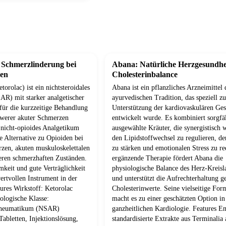
e Schmerzlinderung bei
Abana: Natürliche Herzgesundhe
den
Cholesterinbalance
torolac) ist ein nichtsteroidales
Abana ist ein pflanzliches Arzneimittel 
R) mit starker analgetischer
ayurvedischen Tradition, das speziell zu
 für die kurzzeitige Behandlung
Unterstützung der kardiovaskulären Ge
hwerer akuter Schmerzen
entwickelt wurde. Es kombiniert sorgfäl
 nicht-opioides Analgetikum
ausgewählte Kräuter, die synergistisch
e Alternative zu Opioiden bei
den Lipidstoffwechsel zu regulieren, d
zen, akuten muskuloskelettalen
zu stärken und emotionalen Stress zu re
ren schmerzhaften Zuständen.
ergänzende Therapie fördert Abana die
mkeit und gute Verträglichkeit
physiologische Balance des Herz-Kreis
rtvollen Instrument in der
und unterstützt die Aufrechterhaltung g
ures Wirkstoff: Ketorolac
Cholesterinwerte. Seine vielseitige For
logische Klasse:
macht es zu einer geschätzten Option in
irheumatikum (NSAR)
ganzheitlichen Kardiologie. Features En
abletten, Injektionslösung,
standardisierte Extrakte aus Terminalia 