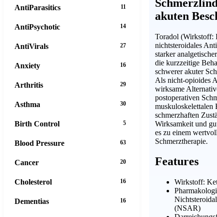
Schmerzlind
AntiParasitics
11
akuten Bes
AntiPsychotic
14
Toradol (Wirkstoff: 
nichtsteroidales A
AntiVirals
27
starker analgetische
die kurzzeitige Beh
Anxiety
16
schwerer akuter Sc
Als nicht-opioides A
Arthritis
29
wirksame Alternativ
postoperativen Sch
Asthma
30
muskuloskelettalen
schmerzhaften Zustä
Wirksamkeit und gut
Birth Control
5
es zu einem wertvoll
Schmerztherapie.
Blood Pressure
63
Features
Cancer
20
Cholesterol
16
Wirkstoff: Ke
Pharmakologi
Nichtsteroida
Dementias
16
(NSAR)
Darreichungsf