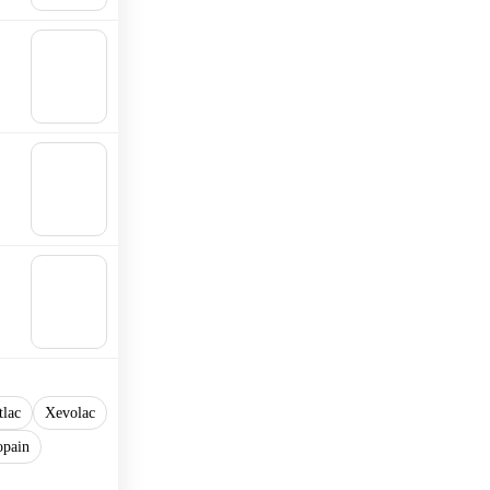
🛒 In
den
Waren
korb
🛒 In
den
Waren
korb
🛒 In
den
Waren
korb
tlac
Xevolac
opain