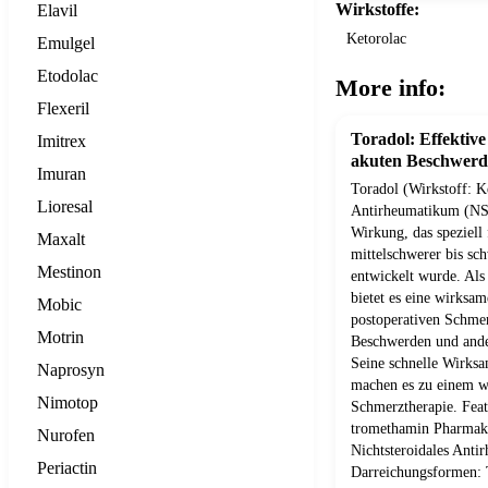
Wirkstoffe:
Elavil
Ketorolac
Emulgel
Etodolac
More info:
Flexeril
Toradol: Effektiv
Imitrex
akuten Beschwer
Imuran
Toradol (Wirkstoff: Ke
Lioresal
Antirheumatikum (NSA
Wirkung, das speziell
Maxalt
mittelschwerer bis sc
Mestinon
entwickelt wurde. Als
bietet es eine wirksam
Mobic
postoperativen Schmer
Motrin
Beschwerden und ande
Seine schnelle Wirksa
Naprosyn
machen es zu einem we
Nimotop
Schmerztherapie. Feat
tromethamin Pharmako
Nurofen
Nichtsteroidales Ant
Periactin
Darreichungsformen: T